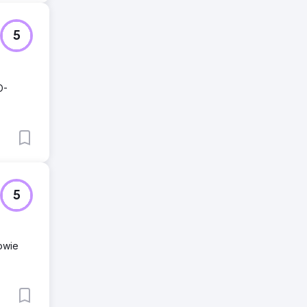
5
O-
5
sowie