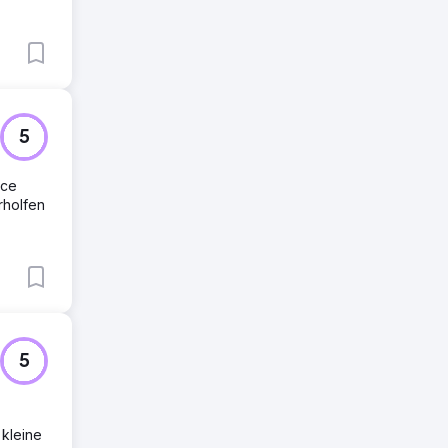
5
rce
rholfen
5
 kleine