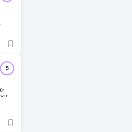
,
5
ür
 wird