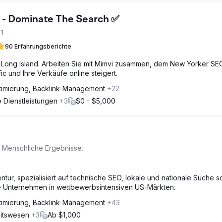
 - Dominate The Search ✅
1
90 Erfahrungsberichte
Long Island. Arbeiten Sie mit Mimvi zusammen, dem New Yorker SE
ic und Ihre Verkäufe online steigert.
imierung, Backlink-Management
+22
he Dienstleistungen
+3
$0 - $5,000
 Menschliche Ergebnisse.
tur, spezialisiert auf technische SEO, lokale und nationale Suche 
rte Unternehmen in wettbewerbsintensiven US-Märkten.
imierung, Backlink-Management
+43
eitswesen
+3
Ab $1,000