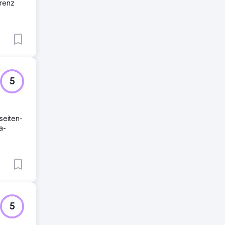
arenz
5
seiten-
a-
5