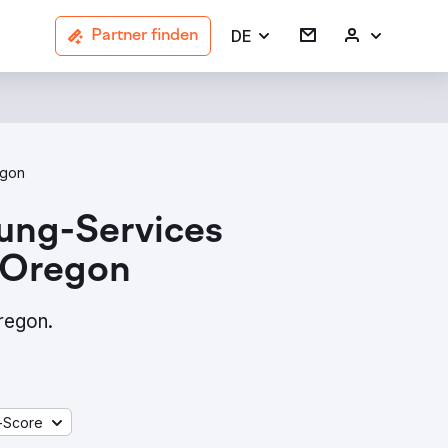
DE
Partner finden
egon
rung-Services
n Oregon
regon.
-Score