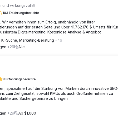
h und wirkungsvoll🚀
103 Erfahrungsberichte
 Wir verhelfen Ihnen zum Erfolg, unabhängig von Ihrer
erungen auf der ersten Seite und über 41.762.176 $ Umsatz für Ku
ussiertem Digitalmarketing. Kostenlose Analyse & Angebot
e KI-Suche, Marketing-Beratung
+46
ngen
+29
Alle
8 Erfahrungsberichte
n, spezialisiert auf die Stärkung von Marken durch innovative SEO
n uns zum Ziel gesetzt, sowohl KMUs als auch Großunternehmen zu
r Märkte und Suchergebnisse zu bringen.
ngen
+29
Ab $1,000