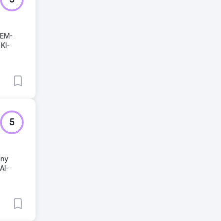
5
SEM-
 KI-
5
nny
AI-