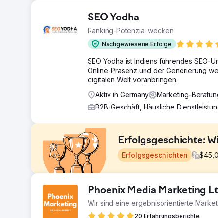
SEO Yodha
Ranking-Potenzial wecken
Nachgewiesene Erfolge
SEO Yodha ist Indiens führendes SEO-Un
Online-Präsenz und der Generierung wer
digitalen Welt voranbringen.
Aktiv in Germany
Marketing-Beratu
B2B-Geschäft, Häusliche Dienstleistu
Erfolgsgeschichte: W
Erfolgsgeschichten
$
45,
Herausforderung
Phoenix Media Marketing L
Ein B2B-Kunde mit hochpreisigen Angeboten generierte
Wir sind eine ergebnisorientierte Marke
gestalten. Das Ziel: mindestens vier hochwertige L
für Keywords mit geringer Performance, und es fehlt
20 Erfahrungsberichte