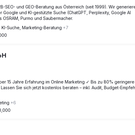
2B-SEO- und GEO-Beratung aus Österreich (seit 1999). Wir generier
ber Google und KI-gestützte Suche (ChatGPT, Perplexity, Google AI
ms OSRAM, Purmo und Saubermacher.
e KI-Suche, Marketing-Beratung
+7
,000
mbH
Über 15 Jahre Erfahrung im Online Marketing ✓ Bis zu 80% geringere
ssen Sie sich jetzt kostenlos beraten – inkl. Audit, Budget-Empfe
eting
+6
0,000