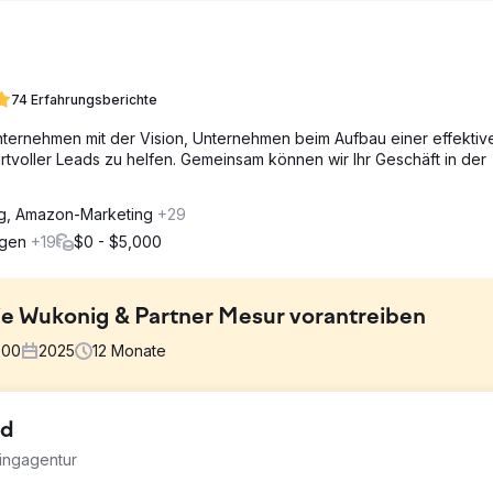
74 Erfahrungsberichte
ternehmen mit der Vision, Unternehmen beim Aufbau einer effektiv
tvoller Leads zu helfen. Gemeinsam können wir Ihr Geschäft in der
ng, Amazon-Marketing
+29
ngen
+19
$0 - $5,000
ie Wukonig & Partner Mesur vorantreiben
000
2025
12
Monate
td
 zu wenige qualifizierte Leads, um das Pipeline-Wachstum nachhal
tingagentur
eads pro Monat. Bestehende bezahlte Suchkampagnen verbrauchten 
e ein ganzheitlicher Überblick über den Zusammenhang zwischen