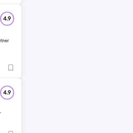
4.9
rtner
4.9
-