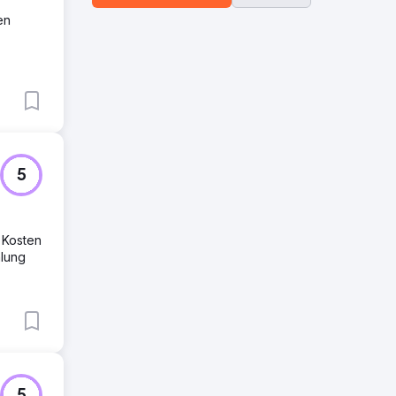
en
5
 Kosten
hlung