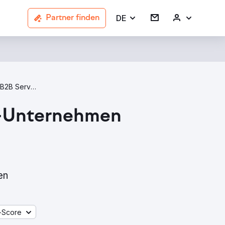
DE
Partner finden
B2B Services Agencies In Bonn
g -Unternehmen
en
-Score