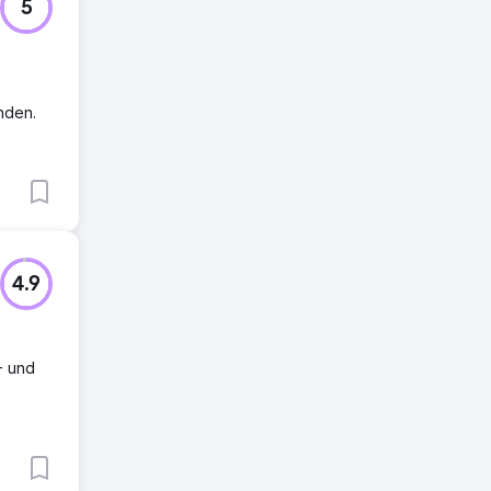
5
nden.
4.9
- und