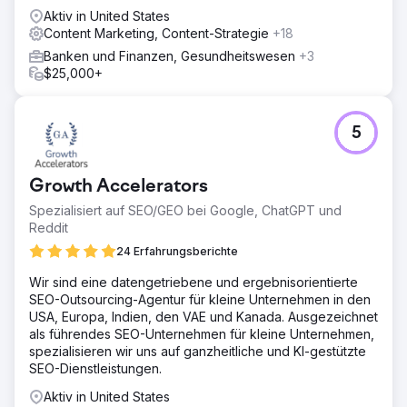
Lösung
Aktiv in United States
Für NN Hayat entwickelten wir eine kombinierte SEO- und
Content Marketing, Content-Strategie
+18
Content-Marketing-Strategie. Wir erstellten Inhalte, die
Banken und Finanzen, Gesundheitswesen
+3
den EAT-Prinzipien von Google entsprachen, das
$25,000+
Finanzbewusstsein förderten und auf sensible
Nutzeranfragen eingingen. Wir analysierten
Zehntausende von Keywords mit hohem Suchvolumen
und Konversionspotenzial und planten die Content-
5
Architektur entsprechend. Wir verstärkten die SEO-
Maßnahmen durch Social-Media-Aktivitäten, Werbung
und kreative Inhalte und steigerten so die Sichtbarkeit
Growth Accelerators
und das Engagement des Blogs.
Spezialisiert auf SEO/GEO bei Google, ChatGPT und
Ergebnis
Reddit
Innerhalb von nur sechs Monaten steigerte die Marke ihre
24 Erfahrungsberichte
monatlichen organischen Besucherzahlen von null auf
100.000. In den ersten drei Jahren wurden über vier
Wir sind eine datengetriebene und ergebnisorientierte
Millionen qualifizierte organische Besuche erzielt. Die
SEO-Outsourcing-Agentur für kleine Unternehmen in den
Marke erreichte bei insgesamt rund 60.000 Keywords
USA, Europa, Indien, den VAE und Kanada. Ausgezeichnet
eine Platzierung auf der ersten Seite und belegte bei
als führendes SEO-Unternehmen für kleine Unternehmen,
über 10.000 wichtigen Finanzbegriffen den ersten Platz.
spezialisieren wir uns auf ganzheitliche und KI-gestützte
Dank der vierjährigen Partnerschaft konnten die
SEO-Dienstleistungen.
organische Sichtbarkeit und die Branchenführerschaft
Aktiv in United States
von NN Hayat nachhaltig gestärkt werden.