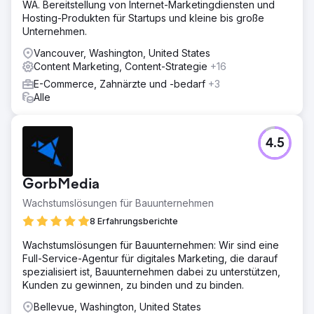
WA. Bereitstellung von Internet-Marketingdiensten und
Lösung
Hosting-Produkten für Startups und kleine bis große
Wir haben eine komplett neue digitale Strategie
Unternehmen.
umgesetzt. Wir erstellten eine konversionsorientierte
Website, die für lokales SEO optimiert war und auf einer
Vancouver, Washington, United States
soliden technischen Basis basierte. Wir entwickelten eine
Content Marketing, Content-Strategie
+16
Content-Strategie, die auf relevante, standortspezifische
E-Commerce, Zahnärzte und -bedarf
+3
Keywords abzielte. Entscheidend war auch die
Alle
Implementierung einer proaktiven
Reputationsmanagement-Strategie, um verifizierte
Bewertungen zu sammeln. Dieser kombinierte Ansatz aus
4.5
technischer SEO, Content und Vertrauensbildung sollte
Suchmaschinen sofort Autorität signalisieren.
Ergebnis
GorbMedia
Das Projekt verwandelte eine bis dahin unbekannte
Wachstumslösungen für Bauunternehmen
Marke in einen lokalen Marktführer. Die Website belegt
nun die Spitzenpositionen in den Suchergebnissen für die
8 Erfahrungsberichte
wichtigsten Keywords rund um Fenster in Chicago.
Wachstumslösungen für Bauunternehmen: Wir sind eine
Dadurch generiert der Kunde monatlich Hunderte
Full-Service-Agentur für digitales Marketing, die darauf
qualifizierter Leads ausschließlich über organischen
spezialisiert ist, Bauunternehmen dabei zu unterstützen,
Traffic. Wir haben ihn erfolgreich von null Sichtbarkeit zu
Kunden zu gewinnen, zu binden und zu binden.
einer der Top-Websites der Region gemacht.
Bellevue, Washington, United States