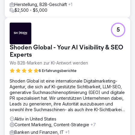
Domain die Google-Sandbox verlassen und konkurriert
Herstellung, B2B-Geschäft
+1
nun mit ihren Hauptkonkurrenten – in einer Stadt hat sie
$2,500 - $5,000
diese sogar als führende Autowerkstatt überholt. Klicks
stiegen um 77 %, Impressionen um 96 %, organische
Suchanfragen um 4.357 %, organischer Traffic um 100 %
5
und organische Keywords um 417 % – alles innerhalb von
90 Tagen.
Shoden Global - Your AI Visibility & SEO
Zur Agenturseite
Experts
Wo B2B-Marken zur KI-Antwort werden
6 Erfahrungsberichte
Shoden Global ist eine internationale Digitalmarketing-
Agentur, die sich auf KI-gestützte Sichtbarkeit, LLM-SEO,
generative Suchmaschinenoptimierung (GEO) und digitale
PR spezialisiert hat. Wir unterstützen Unternehmen dabei,
Leads zu generieren, ihre Autorität auszubauen und
sowohl ihre Suchmaschinen- als auch ihre KI-Sichtbarkeit
zu steigern.
Aktiv in United States
Content Marketing, Content-Strategie
+7
Banken und Finanzen, IT
+1