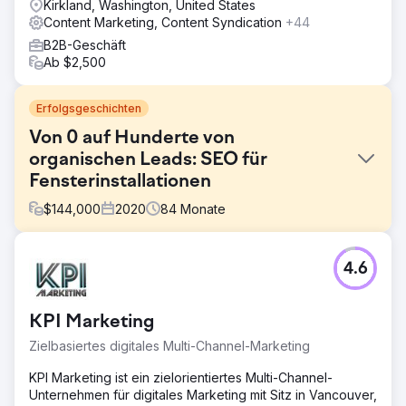
Kirkland, Washington, United States
Content Marketing, Content Syndication
+44
B2B-Geschäft
Ab $2,500
Erfolgsgeschichten
Von 0 auf Hunderte von
organischen Leads: SEO für
Fensterinstallationen
$
144,000
2020
84
Monate
Herausforderung
4.6
Ein neues Fensterbauunternehmen aus Chicago betrat
einen hart umkämpften lokalen Markt ohne jegliche
Online-Präsenz. Da der Kunde bei null anfing, musste er
KPI Marketing
sich sofort Markenbekanntheit erarbeiten. Das Hauptziel
war der Aufbau einer Online-Präsenz, die nicht nur
Zielbasiertes digitales Multi-Channel-Marketing
existierte, sondern aktiv und nachhaltig hochwertige
Leads generierte, ohne dabei stark auf bezahlte
KPI Marketing ist ein zielorientiertes Multi-Channel-
Werbung angewiesen zu sein.
Unternehmen für digitales Marketing mit Sitz in Vancouver,