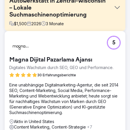
Autowerkstatt in Zentral-Wisconsin
– Lokale
Suchmaschinenoptimierung
$
1,500
2026
3
Monate
Herausforderung
5
Der Kunde hat eine neue Domain erworben und seine
Website über Wix eingerichtet. Er möchte in seiner
Region bei der lokalen und organischen Suche eine
Magna Dijital Pazarlama Ajansı
führende Position einnehmen.
Digitales Wachstum durch SEO, GEO und Performance.
Lösung
Im ersten Monat nach Bestehen der Domain wurden alle
30 Erfahrungsberichte
technischen SEO-Probleme, die sich beheben ließen,
Eine unabhängige Digitalmarketing-Agentur, die seit 2014
gelöst. Anschließend führten wir Keyword-Recherchen
SEO, Content-Marketing, Social Media, Performance-
und -Implementierungen durch, optimierten die Onpage-
Marketing und Webentwicklung anbietet; heute sorgt sie
SEO und erstellten neue Texte, da die meisten Pillar-
für nachhaltiges Wachstum von Marken durch GEO
Pages wenig Inhalt hatten. Wir erreichten die gleiche
(Generative Engine Optimization) und KI-gestützte
Wortanzahl pro Serviceseite wie der Hauptkonkurrent –
Suchmaschinenoptimierung.
und das zahlte sich aus!
Aktiv in United States
Ergebnis
Content Marketing, Content-Strategie
+7
Nach drei Monaten und intensiver SEO-Arbeit hat diese