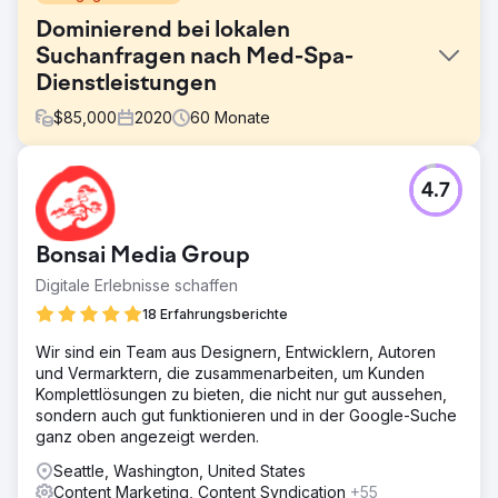
Dominierend bei lokalen
Suchanfragen nach Med-Spa-
Dienstleistungen
$
85,000
2020
60
Monate
Herausforderung
4.7
Ein etabliertes Med Spa war zwar online präsent, konnte
seine wichtigsten Behandlungen aber nicht finden. Da die
Kundin in einer stark regulierten Branche (YMYL) tätig ist,
Bonsai Media Group
hatte sie Schwierigkeiten, in den Suchergebnissen der
strengen Algorithmen gut platziert zu werden. Ziel war es,
Digitale Erlebnisse schaffen
die Lücke zwischen ihren Dienstleistungen und der
18 Erfahrungsberichte
Suchintention zu schließen, ohne gegen die Richtlinien für
medizinische Inhalte zu verstoßen, und die Website so in
Wir sind ein Team aus Designern, Entwicklern, Autoren
eine Lead-Generierungsplattform zu verwandeln.
und Vermarktern, die zusammenarbeiten, um Kunden
Komplettlösungen zu bieten, die nicht nur gut aussehen,
Lösung
sondern auch gut funktionieren und in der Google-Suche
Wir setzten eine ganzheitliche Strategie um, die speziell
ganz oben angezeigt werden.
auf die sensible Natur der ästhetischen Medizin
zugeschnitten war. Wir überarbeiteten die Website
Seattle, Washington, United States
hinsichtlich ihrer Performance und implementierten eine
Content Marketing, Content Syndication
+55