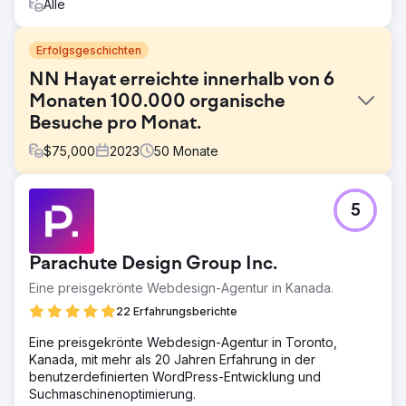
Alle
Erfolgsgeschichten
NN Hayat erreichte innerhalb von 6
Monaten 100.000 organische
Besuche pro Monat.
$
75,000
2023
50
Monate
Herausforderung
5
Für NN Life and Pensions bestand das Ziel darin, mit einer
neuen Blogstruktur organischen Traffic von Grund auf zu
generieren und die Sichtbarkeit bei allgemeinen
Parachute Design Group Inc.
Finanzsuchanfragen zu erhöhen. Da das Projekt im
Versicherungs- und Rentensektor gemäß dem YMYL
Eine preisgekrönte Webdesign-Agentur in Kanada.
(Gesetz über junge Lebensversicherungen und Renten)
22 Erfahrungsberichte
durchgeführt wurde, waren Vertrauen, Genauigkeit und
Autorität von entscheidender Bedeutung. In diesem hart
Eine preisgekrönte Webdesign-Agentur in Toronto,
umkämpften Markt war es notwendig, sowohl ein breites
Kanada, mit mehr als 20 Jahren Erfahrung in der
Publikum zu erreichen als auch nachhaltiges,
benutzerdefinierten WordPress-Entwicklung und
markenunabhängiges Wachstum zu erzielen.
Suchmaschinenoptimierung.