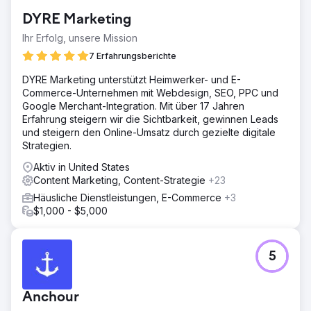
Kompatibilität, die Ladezeit und die Bildoptimierung.
DYRE Marketing
Ergebnis
Ihr Erfolg, unsere Mission
Innerhalb von vier Jahren wuchs der organische Traffic
um über 1000 %. Die Marke erzielte bei Google Rankings
7 Erfahrungsberichte
für über 100.000 Keywords, erreichte bei über 20.000
DYRE Marketing unterstützt Heimwerker- und E-
Keywords die erste Seite und bei über 1.000 Keywords
Commerce-Unternehmen mit Webdesign, SEO, PPC und
sogar Platz 1. Auch auf dem US-Markt erreichte sie bei
Google Merchant-Integration. Mit über 17 Jahren
fast 1.000 Begriffen eine Platzierung auf der ersten Seite
Erfahrung steigern wir die Sichtbarkeit, gewinnen Leads
und bei fast 200 Begriffen Platz 1. Dieses Wachstum trug
und steigern den Online-Umsatz durch gezielte digitale
maßgeblich zur globalen Sichtbarkeit und B2B-
Strategien.
Leadgenerierung von Şampiyon Filtre bei. Die
Zusammenarbeit zwischen Magna Digital und Şampiyon
Aktiv in United States
Filtre wird fortgesetzt.
Content Marketing, Content-Strategie
+23
Häusliche Dienstleistungen, E-Commerce
+3
Zur Agenturseite
$1,000 - $5,000
5
Anchour