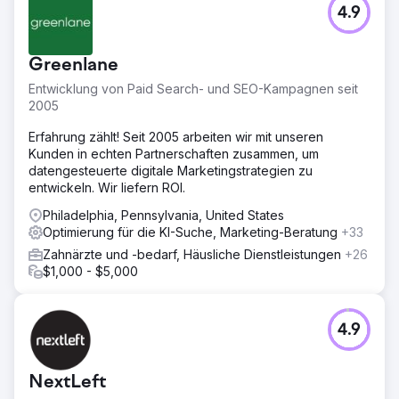
Patientenbesuche bei weitem. Die überarbeitete Website
4.9
rangiert nun unter den ersten drei bei relevanten lokalen
Suchbegriffen und die Online-Reputation der Praxis liegt
bei 4,8/5.
Greenlane
Entwicklung von Paid Search- und SEO-Kampagnen seit
Zur Agenturseite
2005
Erfahrung zählt! Seit 2005 arbeiten wir mit unseren
Kunden in echten Partnerschaften zusammen, um
datengesteuerte digitale Marketingstrategien zu
entwickeln. Wir liefern ROI.
Philadelphia, Pennsylvania, United States
Optimierung für die KI-Suche, Marketing-Beratung
+33
Zahnärzte und -bedarf, Häusliche Dienstleistungen
+26
$1,000 - $5,000
4.9
NextLeft