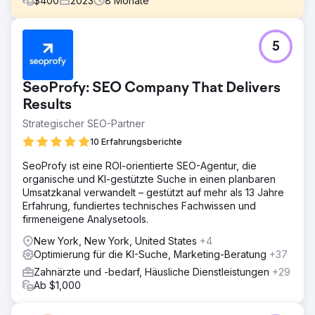
$
400
2023
8
Monate
Herausforderung
5
Erhöhen Sie Website-Besuche, Google Business-
Besuche und Kundenkreis.
Lösung
SeoProfy: SEO Company That Delivers
Rock Salt arbeitete mit Gail zusammen, um Fokus-
Results
Keywords auszuwählen, die sich auf ihre lukrativsten
Strategischer SEO-Partner
Dienstleistungen beziehen, und entwickelte eine
fundierte Content-Strategie basierend auf diesen
10 Erfahrungsberichte
Suchanfragen und Suchabsichten. Wir haben
Serviceseiten für jedes ihrer Angebote erstellt, Kernseiten
SeoProfy ist eine ROI-orientierte SEO-Agentur, die
optimiert und Blogs geschrieben, um sie als Vordenkerin
organische und KI-gestützte Suche in einen planbaren
zu etablieren.
Umsatzkanal verwandelt – gestützt auf mehr als 13 Jahre
Erfahrung, fundiertes technisches Fachwissen und
Ergebnis
firmeneigene Analysetools.
1.120 % Steigerung des geschätzten Keyword-Traffics.
943 % Anstieg der Ernennungen im Jahresvergleich. ∞
New York, New York, United States
+4
Steigerung des Keyword-Rankings auf der ersten Seite.
Optimierung für die KI-Suche, Marketing-Beratung
+37
Die Inhalte, Backlinks und lokalen SEO-Bemühungen von
Zahnärzte und -bedarf, Häusliche Dienstleistungen
+29
Rock Salt haben Gails Praxis dabei geholfen, das
Ab $1,000
Keyword-Ranking, den Website-Verkehr und vor allem
die Terminbuchungen zu verbessern.