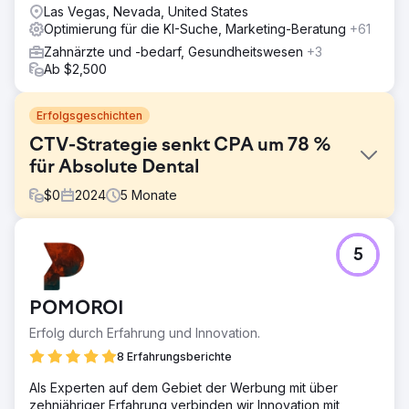
Las Vegas, Nevada, United States
Optimierung für die KI-Suche, Marketing-Beratung
+61
Zahnärzte und -bedarf, Gesundheitswesen
+3
Ab $2,500
Erfolgsgeschichten
CTV-Strategie senkt CPA um 78 %
für Absolute Dental
$
0
2024
5
Monate
Herausforderung
5
Absolute Dental, einer der größten Dentaldienstleister
Nevadas, wollte den Einfluss von Connected TV (CTV)
auf die Terminbuchungszahlen über sein Online-Formular
POMOROI
bewerten. Ziel war es, die Kosten pro Akquisition (CPA)
zu senken und gleichzeitig die allgemeine
Erfolg durch Erfahrung und Innovation.
Anzeigeneffektivität über alle digitalen Kanäle hinweg zu
8 Erfahrungsberichte
verbessern.
Als Experten auf dem Gebiet der Werbung mit über
Lösung
zehnjähriger Erfahrung verbinden wir Innovation mit
In Zusammenarbeit mit Levy Online startete Absolute