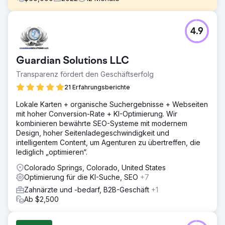
Herausforderung
4.9
Die Zahnarztpraxis stand vor mehreren
Herausforderungen, darunter rückläufige
Patientenbesuche, eine glanzlose Online-Präsenz und
Guardian Solutions LLC
eine veraltete Website. Obwohl die Praxis eine
hervorragende Zahnpflege anbot, hatte sie Mühe, sich in
Transparenz fördert den Geschäftserfolg
einem gesättigten Markt hervorzuheben. Hauptziele:
21 Erfahrungsberichte
Erhöhung der Anzahl neuer Patientenbesuche.
Lokale Karten + organische Suchergebnisse + Webseiten
Lösung
mit hoher Conversion-Rate + KI-Optimierung. Wir
Wir haben einen umfassenden Ansatz gewählt, um die
kombinieren bewährte SEO-Systeme mit modernem
Herausforderungen in Chancen zu verwandeln. Unser
Design, hoher Seitenladegeschwindigkeit und
Arbeitsumfang umfasste: Suchmaschinenoptimierung
intelligentem Content, um Agenturen zu übertreffen, die
(SEO, Webdesign und -entwicklung,
lediglich „optimieren“.
Reputationsmanagement, Content-Marketing, bezahlte
Werbung und Kundenbeziehungsmanagement (CRM).
Colorado Springs, Colorado, United States
Optimierung für die KI-Suche, SEO
+7
Ergebnis
Die Ergebnisse waren atemberaubend. Innerhalb von 12
Zahnärzte und -bedarf, B2B-Geschäft
+1
Monaten verzeichnete die Zahnarztpraxis eine
Ab $2,500
Umsatzsteigerung von über 230 % und übertraf damit das
ursprüngliche Ziel einer 30 %igen Steigerung der