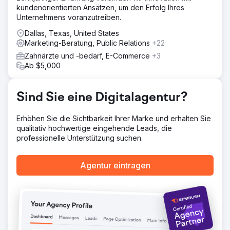
kundenorientierten Ansätzen, um den Erfolg Ihres
Dental eine Reihe von Testkampagnen, die CTV in seinen
Unternehmens voranzutreiben.
Medienmix integrierten. Die Kampagnen untersuchten die
Rolle von CTV als First-Touch-Kanal und seinen Einfluss
Dallas, Texas, United States
auf die Conversions. Die Performance wurde über fünf
Marketing-Beratung, Public Relations
+22
Monate mit traditionellen Such- und Social-Media-
Zahnärzte und -bedarf, E-Commerce
+3
Strategien verglichen.
Ab $5,000
Ergebnis
Im fünften Monat sank der CPA von 270 $ auf 59 $ – eine
Reduzierung um 78 %. Kampagnen mit CTV als erstem
Sind Sie eine Digitalagentur?
Eindruck erzielten einen CPA von 42 $, und 40 % aller
Conversions waren auf diese CTV-Kampagnen
Erhöhen Sie die Sichtbarkeit Ihrer Marke und erhalten Sie
zurückzuführen. CTV erzielte zudem einen um 38 %
qualitativ hochwertige eingehende Leads, die
niedrigeren CPA als vergleichbare Suchanzeigen, was
professionelle Unterstützung suchen.
den Wert dieser Kampagnen im Funnel bestätigt.
Agentur eintragen
Zur Agenturseite