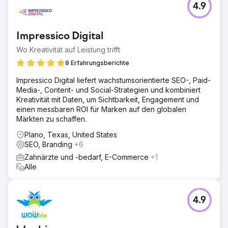
4.9
Unser Team aus zertifizierten SEOs steigerte die SEO-
Ränge eines Zahnimplantat-Kunden und erreichte durch
strategische Optimierung und zielgerichtete Inhalte Top-
Impressico Digital
3-Platzierungen für 7 neue Keywords.
Wo Kreativität auf Leistung trifft
Lösung
Unsere Lösung kombinierte technische SEO-
8 Erfahrungsberichte
Verbesserungen und die Erstellung neuer Inhalte und
Impressico Digital liefert wachstumsorientierte SEO-, Paid-
führte zu Top-Rankings für wichtige Begriffe im Bereich
Media-, Content- und Social-Strategien und kombiniert
Zahnimplantate.
Kreativität mit Daten, um Sichtbarkeit, Engagement und
Ergebnis
einen messbaren ROI für Marken auf den globalen
7 Keywords in den Top 3 Positionen. Eine
Märkten zu schaffen.
Sichtbarkeitssteigerung von 3,82 %. Durchschnittlicher
Plano, Texas, United States
Positionszuwachs von 6,62. 40,3 % Steigerung der
SEO, Branding
+6
organischen Hard-Conversions (Formular, Anruf oder
Chat).
Zahnärzte und -bedarf, E-Commerce
+1
Alle
Zur Agenturseite
4.9