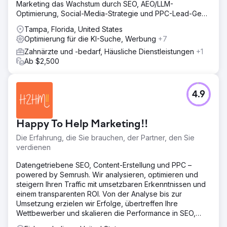
Marketing das Wachstum durch SEO, AEO/LLM-
Renaissance Marketing entwickelte hyperlokalisierte,
Optimierung, Social-Media-Strategie und PPC-Lead-Gen-
zweisprachige Paid-Social-Kampagnen. Spanische
Kampagnen mit hohem ROI.
Kreativ- und Videoanzeigen betonten zweisprachiges
Tampa, Florida, United States
Personal und günstige Standorte. Servicespezifische
Optimierung für die KI-Suche, Werbung
+7
Anzeigengruppen richteten sich an Eltern von
Zahnärzte und -bedarf, Häusliche Dienstleistungen
+1
Kleinkindern, die sich für Vorsorgeuntersuchungen
Ab $2,500
interessierten, und an Erwachsene, die über Invisalign®
nachdenken. Geofenced-Placements, Interessengruppen
und Look-Alikes sorgten für niedrige Ausgaben, während
Echtzeit-Reporting die wöchentliche Optimierung von
4.9
Kreativ- und Gebotsangeboten steuerte.
Ergebnis
Happy To Help Marketing!!
Das Programm entwickelte sich schnell zum wichtigsten
Wachstumsmotor der Praxis: Die Zahl der
Die Erfahrung, die Sie brauchen, der Partner, den Sie
spanischsprachigen Leads und Terminanfragen stieg
verdienen
sprunghaft an, die Anfragen für
Datengetriebene SEO, Content-Erstellung und PPC –
Früherkennungsuntersuchungen verdoppelten sich mehr
powered by Semrush. Wir analysieren, optimieren und
als und die monatlichen Buchungen für Lächeln-
steigern Ihren Traffic mit umsetzbaren Erkenntnissen und
Beratungen erreichten Rekordhöhen. Bezahlte Social-
einem transparenten ROI. Von der Analyse bis zur
Media-Kanäle sorgen nun für einen verlässlichen ROI und
Umsetzung erzielen wir Erfolge, übertreffen Ihre
einen stetigen Zustrom neuer Patienten an allen drei
Wettbewerber und skalieren die Performance in SEO,
Standorten in Richmond.
Content-Erstellung und PPC.