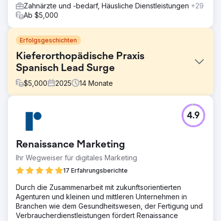
Zahnärzte und -bedarf, Häusliche Dienstleistungen
+29
Ab $5,000
Erfolgsgeschichten
Kieferorthopädische Praxis
Spanisch Lead Surge
$
5,000
2025
14
Monate
Herausforderung
4.9
Trotz ihres guten Rufs vor Ort hatte eine
kieferorthopädische Praxis mit mehreren Standorten
Schwierigkeiten, die wachsende spanischsprachige
Renaissance Marketing
Community zu erreichen, Früherkennungsuntersuchungen
für Kinder zu fördern und Beratungstermine für
Ihr Wegweiser für digitales Marketing
Invisalign®/Zahnspangen zu besetzen. Die digitale
17 Erfahrungsberichte
Bekanntheit war gering und die Kosten pro Lead stiegen.
Das Team benötigte einen kostengünstigen Kanal, der
Durch die Zusammenarbeit mit zukunftsorientierten
die richtige Sprache sprach und qualifizierte Termine
Agenturen und kleinen und mittleren Unternehmen in
vermittelte.
Branchen wie dem Gesundheitswesen, der Fertigung und
Verbraucherdienstleistungen fördert Renaissance
Lösung