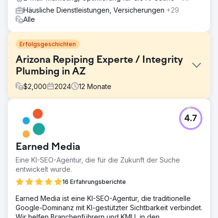
Häusliche Dienstleistungen, Versicherungen
+29
Alle
Erfolgsgeschichten
Arizona Repiping Experte / Integrity
Plumbing in AZ
$
2,000
2024
12
Monate
Herausforderung
4.7
Integrity Plumbing of Arizona hat uns die Aufgabe
übertragen, der führende Experte für Rohrerneuerungen
im Bundesstaat Arizona zu werden.
Earned Media
Lösung
Eine KI-SEO-Agentur, die für die Zukunft der Suche
Wir mussten zunächst die Website komplett neu erstellen,
entwickelt wurde.
da ihre vorherige Website auf einer DYI-Plattform (Wix,
Squarespace, GoDaddy Web Builder usw.) erstellt wurde.
16 Erfahrungsberichte
Ihre Website verfolgte keine Besucher- oder Keyword-
Earned Media ist eine KI-SEO-Agentur, die traditionelle
Daten und wir konnten die Crawling-Fehler nicht
Google-Dominanz mit KI-gestützter Sichtbarkeit verbindet.
beheben. Wir übernahmen die Verwaltung ihrer Website,
Wir helfen Branchenführern und KMU, in den