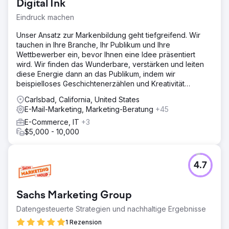
Digital Ink
HERAUSFORDERUNGEN: - Begrenzte Lead-Generierung
und Konversionsraten. - Ineffektive Marketingstrategien. -
Eindruck machen
Unzureichende Online-Sichtbarkeit. - Manuelle und
ineffiziente Vertriebsabläufe behindern die Skalierbarkeit.
Unser Ansatz zur Markenbildung geht tiefgreifend. Wir
tauchen in Ihre Branche, Ihr Publikum und Ihre
Lösung
Wettbewerber ein, bevor Ihnen eine Idee präsentiert
Lead Magnet: Einen überzeugenden Lead Magneten
wird. Wir finden das Wunderbare, verstärken und leiten
erstellt. Drip-Kampagnen: Gezielte Drip-Kampagnen
diese Energie dann an das Publikum, indem wir
implementiert, um Kunden zu gewinnen und zu binden.
beispielloses Geschichtenerzählen und Kreativität
Website CRO: Eine benutzerorientierte Website
einsetzen.
entwickelt. Entwicklung kundenspezifischer Software:
Carlsbad, California, United States
Entwickelte unternehmenskritische kundenspezifische
E-Mail-Marketing, Marketing-Beratung
+45
Software, um Abläufe zu optimieren und zu verbessern.
E-Commerce, IT
+3
$5,000 - 10,000
Ergebnis
- Erhebliches Umsatzwachstum erzielt, Steigerung des
Jahresumsatzes von 10 Mio. USD auf 100 Mio. USD
zwischen 2022 und 2024. - Optimierte Vertriebsabläufe
4.7
und verbesserte Skalierbarkeit mit kundenspezifischer
Software, was eine effiziente Ressourcennutzung und
strategische Entscheidungsfindung ermöglicht. -
Sachs Marketing Group
Verbesserte Online-Sichtbarkeit und mehr Verkehr.
Datengesteuerte Strategien und nachhaltige Ergebnisse
1 Rezension
Zur Agenturseite