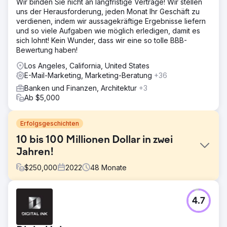
Wir binden Sie nicht an langfristige Verträge! Wir stellen
uns der Herausforderung, jeden Monat Ihr Geschäft zu
verdienen, indem wir aussagekräftige Ergebnisse liefern
und so viele Aufgaben wie möglich erledigen, damit es
sich lohnt! Kein Wunder, dass wir eine so tolle BBB-
Bewertung haben!
Los Angeles, California, United States
E-Mail-Marketing, Marketing-Beratung
+36
Banken und Finanzen, Architektur
+3
Ab $5,000
Erfolgsgeschichten
10 bis 100 Millionen Dollar in zwei
Jahren!
$
250,000
2022
48
Monate
Herausforderung
4.7
Der Kunde von Rothbright wollte seinen digitalen
Fußabdruck verbessern, um das Wachstum
voranzutreiben und sein Geschäft zu skalieren.