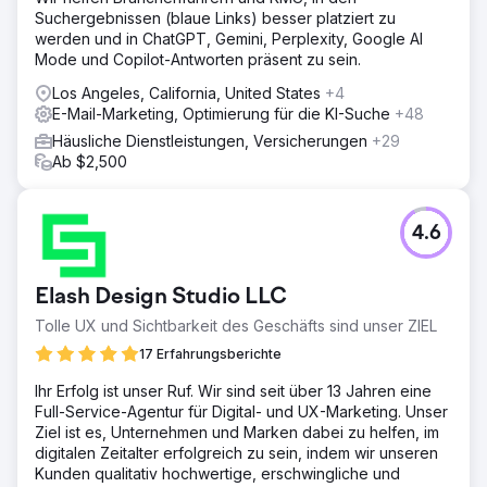
das Hosting, die Social-Media-Inhalte, die
Suchergebnissen (blaue Links) besser platziert zu
Anzeigenverwaltung und nahmen für ihre Website eine
werden und in ChatGPT, Gemini, Perplexity, Google AI
erweiterte SEO-Kampagne in Anspruch.
Mode und Copilot-Antworten präsent zu sein.
Ergebnis
Los Angeles, California, United States
+4
Heute stehen sie lokal auf Platz eins für über 200
E-Mail-Marketing, Optimierung für die KI-Suche
+48
Keywords im Zusammenhang mit Sanitär- und
Rohrleitungsbau in Arizona und auf Platz 11 in den USA für
Häusliche Dienstleistungen, Versicherungen
+29
Re-Pipe Specialist. Sie haben eine Verbesserung des
Ab $2,500
organischen Verkehrs um 1180 % verzeichnet und
seitdem 4 zusätzliche Arbeitsfahrzeuge und 9 neue
Mitarbeiter eingestellt.
4.6
Zur Agenturseite
Elash Design Studio LLC
Tolle UX und Sichtbarkeit des Geschäfts sind unser ZIEL
17 Erfahrungsberichte
Ihr Erfolg ist unser Ruf. Wir sind seit über 13 Jahren eine
Full-Service-Agentur für Digital- und UX-Marketing. Unser
Ziel ist es, Unternehmen und Marken dabei zu helfen, im
digitalen Zeitalter erfolgreich zu sein, indem wir unseren
Kunden qualitativ hochwertige, erschwingliche und