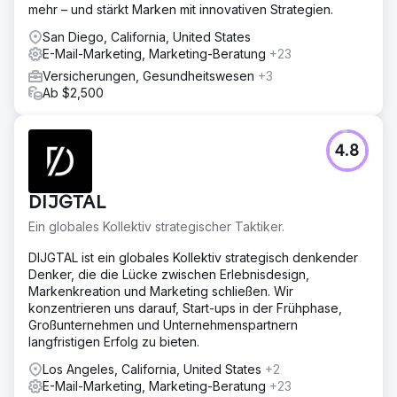
mehr – und stärkt Marken mit innovativen Strategien.
bestimmte Zielgruppen ab. Wir verlassen uns immer noch
auf ihre anpassbaren SEO- und SEM-Kampagnen.
San Diego, California, United States
E-Mail-Marketing, Marketing-Beratung
+23
Ergebnis
Dank der SEO-Kampagne der 2Point Agency stiegen
Versicherungen, Gesundheitswesen
+3
unsere Google- und Bing-Rankings um 400 %. Ihre
Ab $2,500
Linkbuilding-Bemühungen führten zu einer Steigerung der
Website-Besuche und Shop-Sitzungen um 80 %. Dadurch
stiegen unsere Online-Verkäufe um 30 % und konnten
4.8
die Verluste während der Pandemie ausgleichen. Dieses
Unternehmen hat alles, was ich brauche.
DIJGTAL
Zur Agenturseite
Ein globales Kollektiv strategischer Taktiker.
DIJGTAL ist ein globales Kollektiv strategisch denkender
Denker, die die Lücke zwischen Erlebnisdesign,
Markenkreation und Marketing schließen. Wir
konzentrieren uns darauf, Start-ups in der Frühphase,
Großunternehmen und Unternehmenspartnern
langfristigen Erfolg zu bieten.
Los Angeles, California, United States
+2
E-Mail-Marketing, Marketing-Beratung
+23