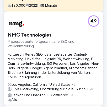
$
80,000
2022
18
Monate
Herausforderung
4.9
Family First wollte seinen Umsatz digital steigern und hatte
Schwierigkeiten, potenzielle Kunden zu erreichen und
gleichzeitig eine klare Botschaft über seine
NMG Technologies
Dienstleistungen zu vermitteln.
Prozessbasierte fortgeschrittene SEO und
Lösung
Webentwicklung
Bezahlte Medien über Google, LinkedIn und Display-
Anzeigen. Soziale Medien über LinkedIn. Inhalte über E-
Fortgeschrittenes SEO, datengesteuertes Content-
Books, Schriften und Grafiken
Marketing, Linkaufbau, digitale PR, Webentwicklung, E-
Commerce-Entwicklung, 150 Personen, Los Angeles, Neu-
Ergebnis
Delhi, Nigeria. Google-Agenturpartner, Microsoft-Partner.
Wir haben bei allen Paid-Media-Kampagnen einen 9-
15 Jahre Erfahrung in der Unterstützung von Marken,
fachen ROAS generiert und gleichzeitig die Website-
KMUs und Agenturen
Conversions innerhalb von 9 Monaten jeweils um 65 %
gesteigert.
Los Angeles, California, United States
+2
E-Mail-Marketing, Optimierung für die KI-Suche
+54
Zur Agenturseite
Banken und Finanzen, E-Commerce
+3
Alle