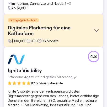
Immobilien, Zahnärzte und -bedarf
+3
Ab $1,000
Erfolgsgeschichten
Digitales Marketing für eine
Kaffeefarm
$
100,000
2019
96
Monate
Herausforderung
4.8
Wir brauchten ein Full-Service-Unternehmen für digitales
Marketing, das uns bei E-Mail-Marketing, Social-Media-
Werbung, Website-Entwicklung und mehr unterstützt.
Ignite Visibility
2Point ist verständnisvoll, flexibel und verfügt über
umfassende Kenntnisse in allen unseren Bedürfnissen als
Erfahrene Agentur für digitales Marketing ✔️
kleines Unternehmen.
117 Erfahrungsberichte
Lösung
Ignite Visibility, eine der vertrauenswürdigsten
2Point Agency hat unsere Website im Hinblick auf SEO-
Digitalmarketingagenturen des Landes, bietet erstklassige
Compliance, optimierte Keywords und einheitliche
Dienste in den Bereichen SEO, bezahlte Medien, soziale
Anzeigen auf allen Plattformen überarbeitet und zielt
Medien, E-Mail-Marketing, Inhaltserstellung, CRO und
dabei über soziale Medien und Constant Contact auf