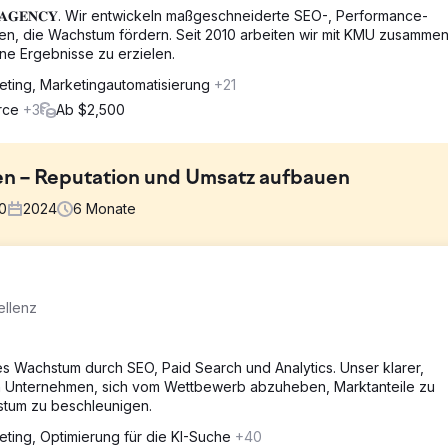
𝐓𝐍𝐄𝐑 𝐀𝐆𝐄𝐍𝐂𝐘. Wir entwickeln maßgeschneiderte SEO-, Performance-
n, die Wachstum fördern. Seit 2010 arbeiten wir mit KMU zusammen
ene Ergebnisse zu erzielen.
eting, Marketingautomatisierung
+21
erce
+3
Ab $2,500
en – Reputation und Umsatz aufbauen
0
2024
6
Monate
ht markenbezogene Keywords aufzubauen, um ein größeres Suchvol
ellenz
nzentrierte sich stark auf markenbezogene Keywords, die 6.800 mon
n nicht markenbezogener Keywords nicht sichtbar, die ein erheblic
llten.
chstum durch SEO, Paid Search und Analytics. Unser klarer,
rten Unternehmen, sich vom Wettbewerb abzuheben, Marktanteile zu
 Cornerstone-Content-Strategie implementiert, die auf häufig
stum zu beschleunigen.
nser Ziel war es, Autorität und Sichtbarkeit aufzubauen, ohne vo
eting, Optimierung für die KI-Suche
+40
nerstone-Content wurde durch ein Netzwerk aus Longtail-Keywords