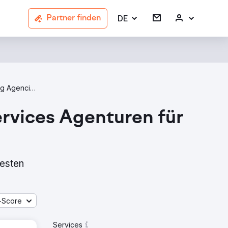
DE
Partner finden
Email Marketing Agencies In Manchester
rvices Agenturen für
testen
-Score
Services