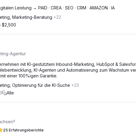
digitalen Leistung → PAID · CREA · SEO · CRM · AMAZON · IA
eting, Marketing-Beratung
+22
 $2,500
eting-Agentur
ternehmen mit KI-gestütztem Inbound-Marketing, HubSpot & Salesfo
Webentwicklung, KI-Agenten und Automatisierung zum Wachstum ve
 mit einer 100%igen Garantie.
eting, Optimierung für die KI-Suche
+23
3
Alle
wachsen?
25 Erfahrungsberichte