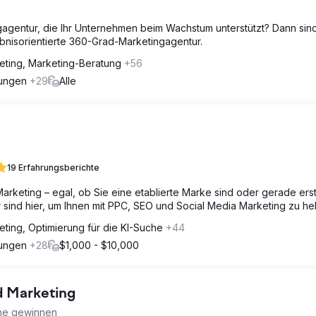
gagentur, die Ihr Unternehmen beim Wachstum unterstützt? Dann sin
ebnisorientierte 360-Grad-Marketingagentur.
eting, Marketing-Beratung
+56
rungen
+29
Alle
19 Erfahrungsberichte
arketing – egal, ob Sie eine etablierte Marke sind oder gerade ers
 sind hier, um Ihnen mit PPC, SEO und Social Media Marketing zu hel
eting, Optimierung für die KI-Suche
+44
rungen
+28
$1,000 - $10,000
d Marketing
ine gewinnen