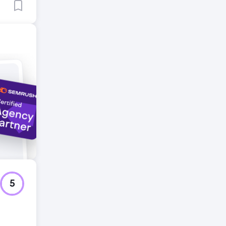
tzt.
iner
hatsApp
Rate
en
5