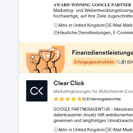
𝐀𝐖𝐀𝐑𝐃-𝐖𝐈𝐍𝐍𝐈𝐍𝐆 𝐆𝐎𝐎𝐆𝐋𝐄 𝐏𝐀𝐑
Marketing- und Webentwicklungslösunge
hochwertige, auf ihre Ziele zugeschnitt
Aktiv in United Kingdom
E-Mail-Mark
Häusliche Dienstleistungen, E-Comm
Finanzdienstleistung
Erfolgsgeschichten
$
1,60
Herausforderung
Clear Click
Unser Ziel war es, eine starke SEO-Präsenz für nic
Marketinglösungen für Multichannel-Exz
erreichen. Die aktuelle SEO-Strategie des Kunden ko
Suchanfragen aufwiesen, war jedoch in den Kategorie
12 Erfahrungsberichte
Potenzial von 28.000 monatlichen Suchanfragen darste
GOOGLE PARTNERAGENTUR – Messbares Wa
Lösung
datenbasierter Ansatz hilft ambitionie
Um diese Herausforderung zu meistern, haben wir eine
gewinnen und langfristiges Umsatzwach
verwendete, nicht markenbezogene Keywords abzielt. U
Aktiv in United Kingdom
E-Mail-Mark
Backlinking-Aktivitäten abhängig zu sein. Dieser Cor