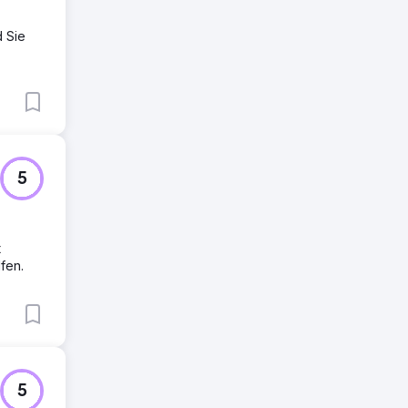
d Sie
5
t
fen.
5