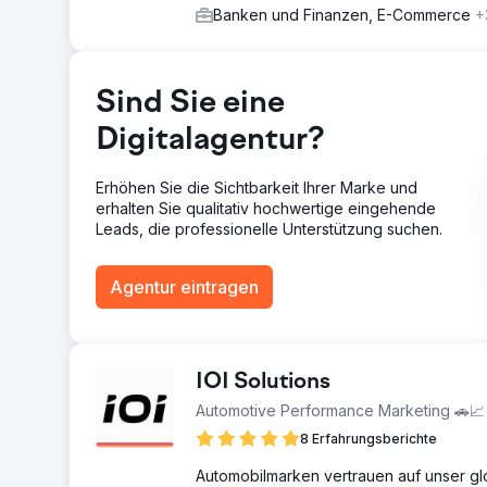
innerhalb derselben Themengruppe unterstützt und dur
Banken und Finanzen, E-Commerce
+
Der gesamte Inhalt wurde mit relevanten Keywords, Me
Ergebnis
Die verbesserte SEO-Strategie erhöhte die Sichtbark
Sind Sie eine
Steigerung des organischen Traffics bei Google, Yaho
und E-Mail-Formulare generiert wurden und auf organ
Digitalagentur?
von 13 % beeinflussten diese organischen Leads den U
geschäftlichen Auswirkungen einer verbesserten Suchsi
Erhöhen Sie die Sichtbarkeit Ihrer Marke und
erhalten Sie qualitativ hochwertige eingehende
Zur Agenturseite
Leads, die professionelle Unterstützung suchen.
Agentur eintragen
IOI Solutions
Automotive Performance Marketing 🚗📈
8 Erfahrungsberichte
Automobilmarken vertrauen auf unser g