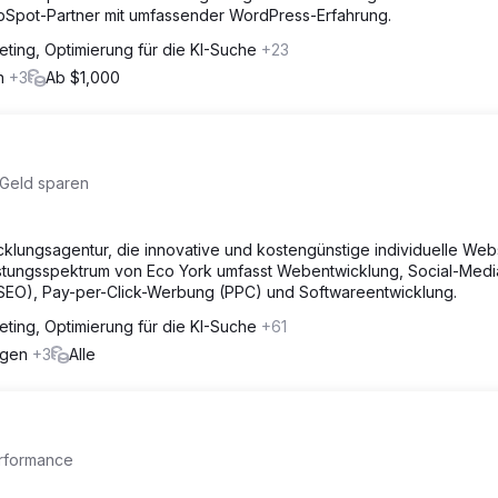
bSpot-Partner mit umfassender WordPress-Erfahrung.
eting, Optimierung für die KI-Suche
+23
en
+3
Ab $1,000
 Geld sparen
cklungsagentur, die innovative und kostengünstige individuelle Web
istungsspektrum von Eco York umfasst Webentwicklung, Social-Medi
SEO), Pay-per-Click-Werbung (PPC) und Softwareentwicklung.
eting, Optimierung für die KI-Suche
+61
ungen
+3
Alle
erformance