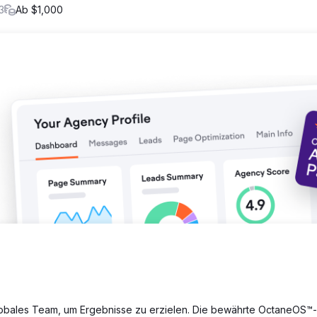
ch eine starke Blog-Strategie zur Steigerung der Relevanz unterstü
3
Ab $1,000
ta-Beschreibungen und strukturierten Daten optimiert.
eit nicht markenbezogener Keywords von 4 % auf 19,77 %, was zu e
o und Bing um 50 % führte. Dies führte zu 1.589 Leads, die über W
ische SEO zurückzuführen sind. Mit einer Lead-to-Sale-Conversion-
msatz um etwa 1,2 Millionen Rand und zeigten damit die erheblich
chtbarkeit und zielgerichteter Inhalte.
lobales Team, um Ergebnisse zu erzielen. Die bewährte OctaneOS™-