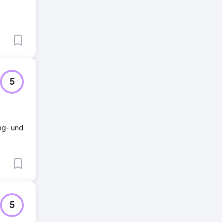
5
ng- und
5