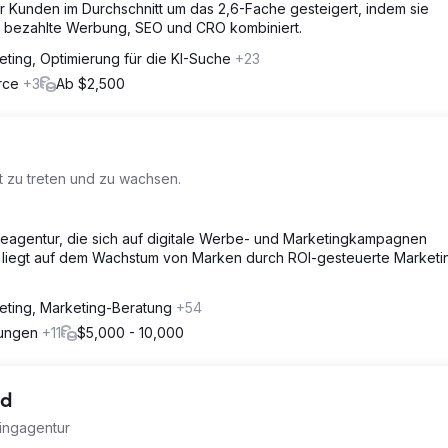
r Kunden im Durchschnitt um das 2,6-Fache gesteigert, indem sie
en bezahlte Werbung, SEO und CRO kombiniert.
eting, Optimierung für die KI-Suche
+23
erce
+3
Ab $2,500
t zu treten und zu wachsen.
beagentur, die sich auf digitale Werbe- und Marketingkampagnen
k liegt auf dem Wachstum von Marken durch ROI-gesteuerte Marketi
eting, Marketing-Beratung
+54
rungen
+11
$5,000 - 10,000
td
tingagentur