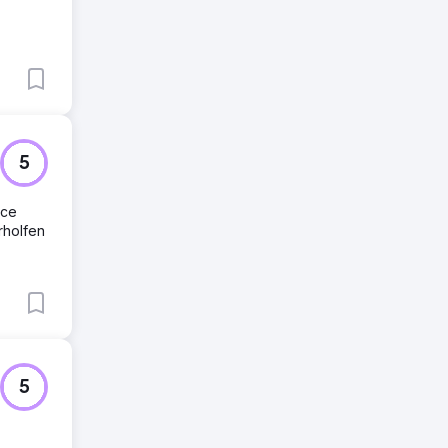
5
rce
rholfen
5