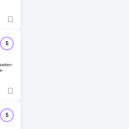
5
seiten-
a-
5