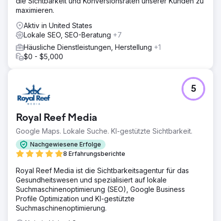
die Sichtbarkeit und Konversionsraten unserer Kunden zu
einer verbesserten Struktur, einem SEO-optimierten
maximieren.
Google-Unternehmensprofil zur Steigerung der lokalen
Sichtbarkeit und verbesserten die technischen SEO-
Aktiv in United States
Faktoren. Zudem erweiterten wir das Backlink-Profil.
Lokale SEO, SEO-Beratung
+7
Ergebnis
Häusliche Dienstleistungen, Herstellung
+1
Ihre Website verzeichnete einen Anstieg des organischen
$0 - $5,000
Suchverkehrs um 344 % und einen Anstieg der Anfragen
um 168 %.
5
Zur Agenturseite
Royal Reef Media
Google Maps. Lokale Suche. KI-gestützte Sichtbarkeit.
Nachgewiesene Erfolge
8 Erfahrungsberichte
Royal Reef Media ist die Sichtbarkeitsagentur für das
Gesundheitswesen und spezialisiert auf lokale
Suchmaschinenoptimierung (SEO), Google Business
Profile Optimization und KI-gestützte
Suchmaschinenoptimierung.