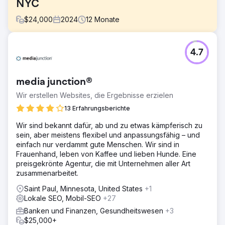
NYC
$
24,000
2024
12
Monate
Herausforderung
4.7
Die Etablierung einer Cannabis-Marke in einem der
wettbewerbsintensivsten Viertel New Yorks ist keine
leichte Aufgabe. Leafology musste in einem Markt mit
media junction®
etablierten Anbietern neue Kunden gewinnen und
gleichzeitig die komplexen und sich ständig ändernden
Wir erstellen Websites, die Ergebnisse erzielen
Werbebestimmungen für Cannabisprodukte einhalten. Die
13 Erfahrungsberichte
Möglichkeiten für Online-Werbung waren begrenzt, da
Plattformen wie Google und Meta strenge Richtlinien
Wir sind bekannt dafür, ab und zu etwas kämpferisch zu
unterlagen. Neben den rechtlichen Beschränkungen
sein, aber meistens flexibel und anpassungsfähig – und
musste sich die Marke auch durch eine starke Identität
einfach nur verdammt gute Menschen. Wir sind in
von der Konkurrenz abheben.
Frauenhand, leben von Kaffee und lieben Hunde. Eine
preisgekrönte Agentur, die mit Unternehmen aller Art
Lösung
zusammenarbeitet.
Wir entwickelten eine Multi-Channel-Marketingstrategie,
die Leafology dabei half, seine Zielgruppe zu erreichen
Saint Paul, Minnesota, United States
+1
und gleichzeitig alle Werberichtlinien einzuhalten. Unser
Lokale SEO, Mobil-SEO
+27
Team erstellte individuelle Landingpages, die Website-
Banken und Finanzen, Gesundheitswesen
+3
Besucher in zahlende Kunden verwandeln sollten. Diese
$25,000+
Seiten enthielten Produktdetails, Informationen zum