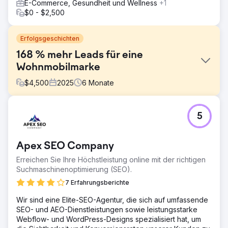
E-Commerce, Gesundheit und Wellness
+1
$0 - $2,500
Erfolgsgeschichten
168 % mehr Leads für eine
Wohnmobilmarke
$
4,500
2025
6
Monate
Herausforderung
5
Unser Kunde ist ein führender australischer
Wohnmobilhersteller, der aufgrund geringer
Markenbekanntheit und schwacher digitaler Präsenz mit
Apex SEO Company
begrenzten Neukundengewinnungszahlen zu kämpfen
hat.
Erreichen Sie Ihre Höchstleistung online mit der richtigen
Suchmaschinenoptimierung (SEO).
Lösung
Unser Team führte eine umfassende SEO-Kampagne
7 Erfahrungsberichte
durch und erstellte informative Inhalte (Blogs,
Wir sind eine Elite-SEO-Agentur, die sich auf umfassende
Infografiken, Videos), um potenzielle Käufer von
SEO- und AEO-Dienstleistungen sowie leistungsstarke
Wohnwagen anzusprechen. Wir überarbeiteten die
Webflow- und WordPress-Designs spezialisiert hat, um
Website und die Produktseiten mit optimierten Texten,