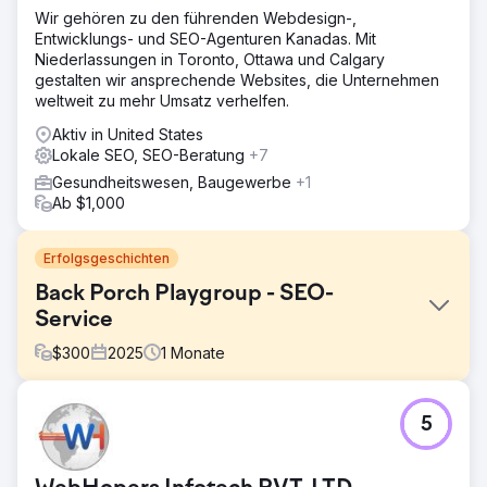
Wir gehören zu den führenden Webdesign-,
Entwicklungs- und SEO-Agenturen Kanadas. Mit
Niederlassungen in Toronto, Ottawa und Calgary
gestalten wir ansprechende Websites, die Unternehmen
weltweit zu mehr Umsatz verhelfen.
Aktiv in United States
Lokale SEO, SEO-Beratung
+7
Gesundheitswesen, Baugewerbe
+1
Ab $1,000
Erfolgsgeschichten
Back Porch Playgroup - SEO-
Service
$
300
2025
1
Monate
Herausforderung
5
Die Kundin hatte zwar ein begrenztes Budget, wollte aber
dennoch SEO-Leistungen für ihre Website für Outdoor-
Vorschulen in Anspruch nehmen. Sie lebt in Raleigh, North