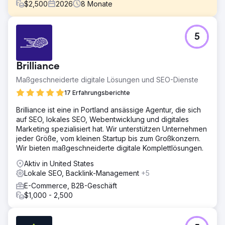
$
2,500
2026
8
Monate
Herausforderung
5
Sixwatch ist ein in Tampa ansässiger Anbieter von
Managed IT und Cybersicherheit für Finanzunternehmen,
unabhängige Vermögensverwalter, gemeinnützige
Brilliance
Organisationen und professionelle Dienstleister.
„Managed IT Tampa“ ist eine der
Maßgeschneiderte digitale Lösungen und SEO-Dienste
wettbewerbsintensivsten lokalen B2B-Nischen, die von
17 Erfahrungsberichte
nationalen MSP-Verzeichnissen und etablierten Anbietern
dominiert wird. Sixwatch musste in einem Markt, in dem
Brilliance ist eine in Portland ansässige Agentur, die sich
ein einziger Ranking-Erfolg einen fünfstelligen
auf SEO, lokales SEO, Webentwicklung und digitales
Jahresvertrag bedeuten kann, für relevante lokale
Marketing spezialisiert hat. Wir unterstützen Unternehmen
Suchanfragen und Serviceanfragen auf einer Website
jeder Größe, vom kleinen Startup bis zum Großkonzern.
ohne organische Reichweite gut ranken.
Wir bieten maßgeschneiderte digitale Komplettlösungen.
Lösung
Aktiv in United States
Ich habe die Website-Architektur an den tatsächlichen
Lokale SEO, Backlink-Management
+5
Suchgewohnheiten von IT-Einkäufern ausgerichtet:
E-Commerce, B2B-Geschäft
Eigene Seiten für jeden Service – Helpdesk, MDR,
$1,000 - 2,500
Microsoft 365-Sicherheit, Backup und Disaster Recovery,
vCIO-Beratung. Die Inhalte sind übersichtlich in Silos
organisiert, ergänzt durch Branchenseiten für