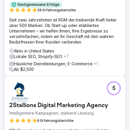
Lösung
Nachgewiesene Erfolge
Wir führten eine umfassende SEO-Kampagne durch, um
39 Erfahrungsberichte
die Online-Präsenz in Suchmaschinen und lokalen
Seit zwei Jahrzehnten ist RGM die treibende Kraft hinter
Verzeichnissen zu stärken: – Erstellung neuer
über 500 Marken. Ob Start-up oder etabliertes
Serviceseiten und kardiologiebezogener Blogbeiträge zu
Unternehmen – wir helfen Ihnen, Ihre Ergebnisse zu
relevanten Suchthemen der Zielgruppe. – Lokale SEO-
verzehnfachen, indem wir Ihr Geschäft mit den wahren
Optimierung aller Google-Unternehmensprofile der
Bedürfnissen Ihrer Kunden verbinden.
Kliniken. Einführung eines Bewertungssystems zur
Förderung von Patientenbewertungen und -vertrauen. –
Aktiv in United States
Verbesserung der Website-Geschwindigkeit und der
Lokale SEO, Shopify-SEO
+7
technischen SEO.
Häusliche Dienstleistungen, E-Commerce
+1
Ergebnis
Ab $2,500
Ein Anstieg des organischen Patientenverkehrs um 1954
% ging mit einem entsprechend starken Zuwachs an
Neupatienten einher. Dies ermöglichte es der Klinik, ihren
5
Patientenstamm von hauptsächlich Singapur auf die
gesamte südostasiatische Region auszudehnen.
2Stallions Digital Marketing Agency
Zur Agenturseite
Intelligentere Kampagnen, stärkere Leistung
6 Erfahrungsberichte