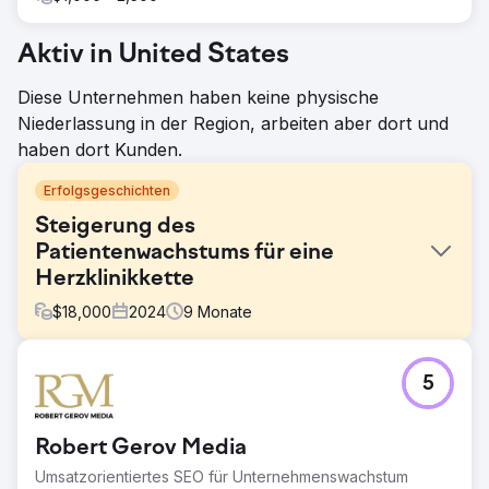
Aktiv in United States
Diese Unternehmen haben keine physische
Niederlassung in der Region, arbeiten aber dort und
haben dort Kunden.
Erfolgsgeschichten
Steigerung des
Patientenwachstums für eine
Herzklinikkette
$
18,000
2024
9
Monate
Herausforderung
5
Unser Kunde war ein privates Herz-Kreislauf-Zentrum mit
mehreren Kliniken in Singapur, das aufgrund mangelnder
Online-Sichtbarkeit und eines wettbewerbsintensiven
Robert Gerov Media
Marktes mit einer geringen Anzahl neuer Patienten zu
kämpfen hatte.
Umsatzorientiertes SEO für Unternehmenswachstum