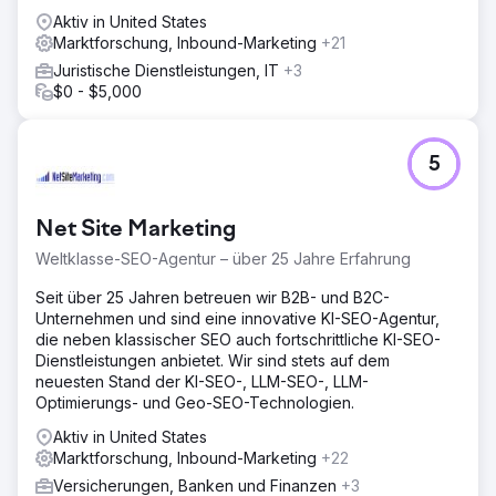
Conversions um 29 % und zeigten die Wirksamkeit
Aktiv in United States
unserer Optimierungen.
Marktforschung, Inbound-Marketing
+21
Ergebnis
Juristische Dienstleistungen, IT
+3
Die reiseorientierte Buchungsseite erreichte durch
$0 - $5,000
Verbesserungen bessere organische Platzierungen und
erhöhte die mobilen Conversions. Diese Verbesserungen
führten zu niedrigeren CPA und höherer Kundenbindung,
5
wobei die organischen Rankings weiter stiegen.
Zur Agenturseite
Net Site Marketing
Weltklasse-SEO-Agentur – über 25 Jahre Erfahrung
Seit über 25 Jahren betreuen wir B2B- und B2C-
Unternehmen und sind eine innovative KI-SEO-Agentur,
die neben klassischer SEO auch fortschrittliche KI-SEO-
Dienstleistungen anbietet. Wir sind stets auf dem
neuesten Stand der KI-SEO-, LLM-SEO-, LLM-
Optimierungs- und Geo-SEO-Technologien.
Aktiv in United States
Marktforschung, Inbound-Marketing
+22
Versicherungen, Banken und Finanzen
+3