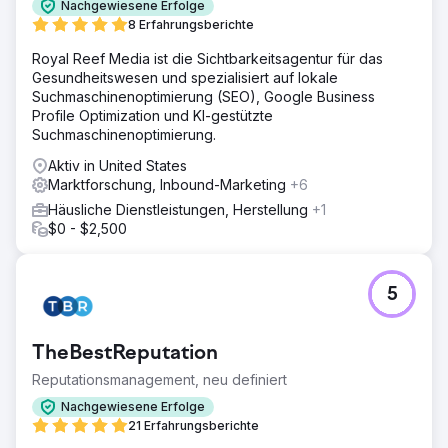
Programmierung auf WordPress und WooCommerce. Sie
Nachgewiesene Erfolge
integrierten sie in unser ERP und Salesforce CRM, führten
8 Erfahrungsberichte
Marktanalysen durch und verwalteten unsere SEO und
Royal Reef Media ist die Sichtbarkeitsagentur für das
SEM, wodurch unsere Online-Präsenz effektiv verbessert
Gesundheitswesen und spezialisiert auf lokale
wurde.
Suchmaschinenoptimierung (SEO), Google Business
Ergebnis
Profile Optimization und KI-gestützte
Seit dem Relaunch sind die Umsätze im bisherigen
Suchmaschinenoptimierung.
Jahresverlauf um 56 % gestiegen. Die Integration in unser
Aktiv in United States
CRM vereinfacht das Marketing für Endverbraucher und
Marktforschung, Inbound-Marketing
+6
erleichtert die Verknüpfung von Social-Media-
Kampagnen mit unserer Website für weitere
Häusliche Dienstleistungen, Herstellung
+1
Informationen. Bildungsinhalte wurden ausgezeichnet und
$0 - $2,500
es gab mehr Anfragen von SM-Botschaftern.
Zur Agenturseite
5
TheBestReputation
Reputationsmanagement, neu definiert
Nachgewiesene Erfolge
21 Erfahrungsberichte