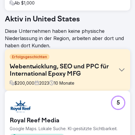
Ab $1,000
Aktiv in United States
Diese Unternehmen haben keine physische
Niederlassung in der Region, arbeiten aber dort und
haben dort Kunden.
Erfolgsgeschichten
Webentwicklung, SEO und PPC für
International Epoxy MFG
$
200,000
2023
10
Monate
Herausforderung
5
Erstellen Sie eine neue, verbraucherorientierte Epoxid-
Marke von unserem B2B-Unternehmenshersteller.
Lösung
Royal Reef Media
Perfect Afternoon entwickelte eine neue Entropy Resin-
Google Maps. Lokale Suche. KI-gestützte Sichtbarkeit.
Website mit benutzerdefinierter Backend-