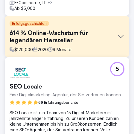
E-Commerce, IT
+3
Ab $5,000
Erfolgsgeschichten
614 % Online-Wachstum für
legendären Hersteller
$
120,000
2020
9
Monate
Herausforderung
5
Anfang 2020 hatte ein namhafter Sportartikelhersteller
trotz jahrelanger Bemühungen Schwierigkeiten, sein
Online-Geschäft auszubauen. Bis April 2020 hatte er nur
SEO Locale
70.000 Benutzer und einen monatlichen Umsatz von
162.318,92 US-Dollar erreicht. Zu diesem Zeitpunkt ging er
Eine Digitalmarketing-Agentur, der Sie vertrauen können
eine Partnerschaft mit uns ein. Die Ergebnisse sprechen
69 Erfahrungsberichte
für sich.
SEO Locale ist ein Team von 15 Digital-Marketern mit
Lösung
jahrzehntelanger Erfahrung. Zu unseren Kunden zählen
Wir haben uns darauf konzentriert, durch gezielte
kleine Unternehmen bis hin zu Großkonzernen. Endlich
Marketingkampagnen die richtigen Kunden zu
eine SEO-Agentur, der Sie vertrauen können. Volle
identifizieren, um Engagement und Konversionsraten zu