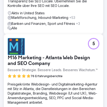
Transparenz bei SEO Locale. Übernehmen Sie die
steigern. Die organische Suche war der Schlüssel zur
Kontrolle über Ihre SEO mit SEO Locale.
Schaffung von Geschäftsnachhaltigkeit. Wir haben die
Website neu gestaltet und das Benutzererlebnis und die
Aktiv in United States
Buyer’s Journey optimiert.
Marktforschung, Inbound-Marketing
+53
Ergebnis
Banken und Finanzen, Sport und Fitness
+3
Als wir im April starteten, gab das Unternehmen zu viel
Alle
Geld aus, um 70.000 Benutzer anzulocken, und erzielte
einen monatlichen Umsatz von 162.318 US-Dollar. Bis
August stieg der Umsatz bei 126.000 Besuchern auf
5
559.387 US-Dollar. Im Dezember schossen diese Zahlen
in die Höhe. Der monatliche Umsatz stieg bei 180.000
Besuchern auf 1.159.200 US-Dollar.
M16 Marketing - Atlanta Web Design
and SEO Company
Zur Agenturseite
Bessere Strategie. Bessere Leads. Besseres Wachstum.™
76 Erfahrungsberichte
Preisgekrönte Webdesign- und Digitalmarketing-Agentur
mit Sitz in Atlanta, die Dienstleistungen in den Bereichen
Digitalstrategie, Branding, Webdesign (UI und UX), Web-
Anwendungsentwicklung, SEO, PPC und Social-Media-
Management anbietet.