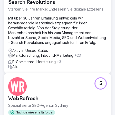
Search Revolutions
Anchours Arbeit hat zu bedeutenden Ergebnissen
geführt: Walden konnte sein erstes positives
Stärken Sie Ihre Marke: Entfesseln Sie digitale Exzellenz
Mitgliederwachstum seit 2022 erzielen und gleichzeitig
Mit über 30 Jahren Erfahrung entwickeln wir
die Ausgaben um 75 % senken. Der Markenneustart hat
herausragende Marketingkampagnen für Ihren
das Unternehmen auf einen neuen Erfolgspfad gebracht,
Geschäftserfolg. Von der Steigerung der
mit stetigem monatlichem Wachstum seit Beginn der
Markenbekanntheit bis hin zum Management von
Partnerschaft. Anchours Fokus auf Taten, klare
bezahlter Suche, Social Media, SEO und Webentwicklung
Kommunikation und tiefe Integration mit Waldens Team
– Search Revolutions engagiert sich für Ihren Erfolg.
haben sie zu einer vertrauenswürdigen Erweiterung der
Marketingabteilung gemacht, die spürbare Auswirkungen
Aktiv in United States
auf das Geschäft hat.
Marktforschung, Inbound-Marketing
+23
E-Commerce, Herstellung
+3
Zur Agenturseite
Alle
5
WebRefresh
Spezialisierte SEO-Agentur Sydney
Nachgewiesene Erfolge