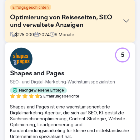
Erfolgsgeschichten
Optimierung von Reiseseiten, SEO
und verwaltete Anzeigen
$
125,000
2024
9
Monate
Herausforderung
5
Perfect Afternoon hat eine Reisewebsite neu gestaltet,
um die technischen SEO-Anforderungen zu erfüllen und
Leistung und Sichtbarkeit zu verbessern. Sie haben
Shapes and Pages
zielgerichtete Landingpages erstellt, diese mit einer
strategischen bezahlten Anzeigenkampagne verknüpft
SEO- und Digital-Marketing-Wachstumsspezialisten
und durch die Steigerung des verdienten, organischen
Nachgewiesene Erfolge
Traffics und der Conversions erhebliche Erfolge erzielt.
2 Erfahrungsberichte
Lösung
Shapes and Pages ist eine wachstumsorientierte
Wir haben eine umfassende Site-Prüfung durchgeführt,
Digitalmarketing-Agentur, die sich auf SEO, KI-gestützte
technische Probleme identifiziert und Korrekturen
Suchmaschinenoptimierung, Content-Strategie, Website-
implementiert. Wir haben die Site-Geschwindigkeit,
Optimierung, Leadgenerierung und
Leistung und mobile UX verglichen und gezielte
Kundenbindungsmarketing für kleine und mittelständische
Verbesserungen vorgenommen. Diese Bemühungen
Unternehmen spezialisiert hat.
führten zu einer durchschnittlichen Steigerung der