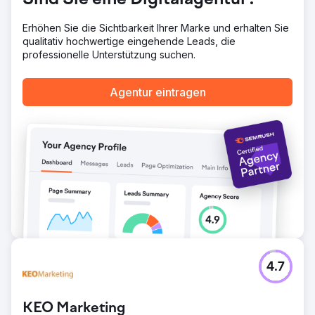
Sind Sie eine Digitalagentur?
%. - 3.532 Keywords in den Top 20 – ein Anstieg von 87,6
%.
Erhöhen Sie die Sichtbarkeit Ihrer Marke und erhalten Sie
qualitativ hochwertige eingehende Leads, die
professionelle Unterstützung suchen.
Zur Agenturseite
Agentur eintragen
4.7
KEO Marketing