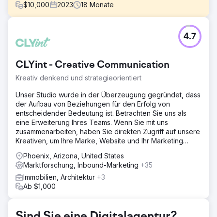
$
10,000
2023
18
Monate
Herausforderung
4.7
Millionen von Menschen suchen online nach Hilfe bei
ihrer ADHS, und ADDA wurde von 99,9 % dieser
Menschen nicht gefunden – nicht aus Mangel an Autorität,
CLYint - Creative Communication
sondern weil sie nicht mit denen mit einer SEO-Strategie
mithalten konnten. Dies bedeutete, dass die echte Stimme
Kreativ denkend und strategieorientiert
von ADDA von gewinnorientierten Unternehmen in den
Schatten gestellt wurde.
Unser Studio wurde in der Überzeugung gegründet, dass
der Aufbau von Beziehungen für den Erfolg von
Lösung
entscheidender Bedeutung ist. Betrachten Sie uns als
Content-Strategie – Von der Analyse bis zur Umsetzung 1.
eine Erweiterung Ihres Teams. Wenn Sie mit uns
Schlüsselwörter und Conversion-Mapping 2. Internes
zusammenarbeiten, haben Sie direkten Zugriff auf unsere
Link-Targeting, Inhaltsbereinigung und On-Page-Arbeit 3
Kreativen, um Ihre Marke, Website und Ihr Marketing
Reverse Engineering und Gewinnung hervorgehobener
sicherzustellen
Snippets 4. Implementierte EEAT-Richtlinien
Phoenix, Arizona, United States
Marktforschung, Inbound-Marketing
+35
Ergebnis
Immobilien, Architektur
+3
Innerhalb von 12 Monaten stieg die organische
Ab $1,000
Reichweite von ADD.org sprunghaft an: - 233 %
Steigerung des organischen Suchverkehrs, wodurch
114.548 mehr Menschen pro Monat erreicht wurden. - 254
Featured Snippets gewonnen – ein Anstieg von 630,77