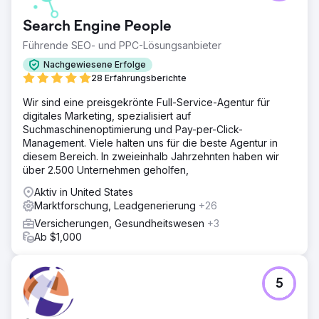
digitales Erlebnis modernisieren und einen nachhaltigen,
konsistenten Weg finden, um seinen Mitgliederstamm zu
Search Engine People
vergrößern. Angesichts sinkender Mitgliederzahlen seit
2022 stand das Unternehmen vor großen
Führende SEO- und PPC-Lösungsanbieter
Herausforderungen bei der Entwicklung einer
Nachgewiesene Erfolge
einheitlichen Marke und einer effektiven
28 Erfahrungsberichte
Marketingstrategie. Sie brauchten einen Partner, der ihr
Branding, ihre Website und ihre Marketingbemühungen
Wir sind eine preisgekrönte Full-Service-Agentur für
verbesserte, um die Wende zu schaffen und messbares
digitales Marketing, spezialisiert auf
Wachstum zu erzielen.
Suchmaschinenoptimierung und Pay-per-Click-
Management. Viele halten uns für die beste Agentur in
Lösung
diesem Bereich. In zweieinhalb Jahrzehnten haben wir
Anchour bot Full-Service-Support, einschließlich
über 2.500 Unternehmen geholfen,
Markenstrategie, Webdesign, Medienplanung, kreativer
Entwicklung und Suchmaschinenmarketing. Nach einer
Aktiv in United States
Prüfung der Website, der Kommunikation und der
Marktforschung, Leadgenerierung
+26
Mitgliederbasis von Walden identifizierte Anchour
Versicherungen, Gesundheitswesen
+3
wichtige Verbesserungsbereiche. Sie lieferten Assets wie
Ab $1,000
Markenrichtlinien, Social-Media-Inhalte, E-Mail-
Kampagnen (über Klaviyo) und Connected TV-Kreative
(über MNTN). Anchour integrierte sich in Waldens Team
und nutzte Slack und Projektmanagement-Tools für eine
5
reibungslose Umsetzung.
Ergebnis