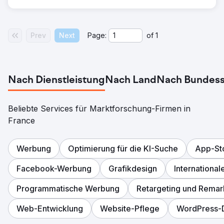
Prev
Next
Page:
of
1
Nach Dienstleistung
Nach Land
Nach Bundess
Beliebte Services für Marktforschung-Firmen in
France
Werbung
Optimierung für die KI-Suche
App-St
Facebook-Werbung
Grafikdesign
Internationa
Programmatische Werbung
Retargeting und Remar
Web-Entwicklung
Website-Pflege
WordPress-