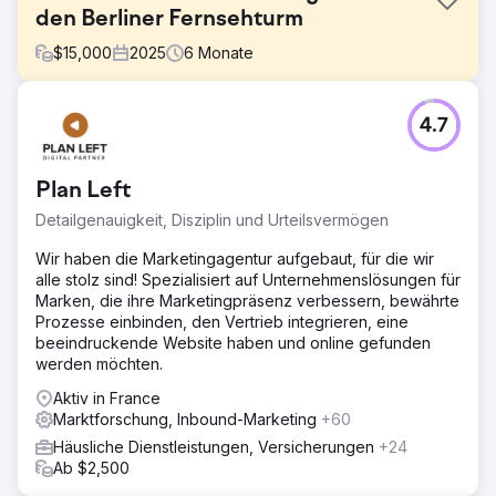
den Berliner Fernsehturm
$
15,000
2025
6
Monate
Herausforderung
4.7
Der Berliner Fernsehturm hatte Probleme,
Direktbuchungen zu generieren, da er sich stark auf
markenbezogene Suchen und Plattformen von
Plan Left
Drittanbietern verließ. Der nicht markenbezogene Verkehr
war gering und die Konversionsraten mussten verbessert
Detailgenauigkeit, Disziplin und Urteilsvermögen
werden. Der Wettbewerb mit größeren
Tourismusplattformen machte es schwierig, organische
Wir haben die Marketingagentur aufgebaut, für die wir
Besucher direkt auf die Website zu locken. Sie brauchten
alle stolz sind! Spezialisiert auf Unternehmenslösungen für
eine Strategie, die sowohl die Sichtbarkeit als auch die
Marken, die ihre Marketingpräsenz verbessern, bewährte
Direktbuchungen, insbesondere aus nicht
Prozesse einbinden, den Vertrieb integrieren, eine
markenbezogenen Suchen, steigerte. Hier kamen wir mit
beeindruckende Website haben und online gefunden
einer maßgeschneiderten SEO-Lösung ins Spiel.
werden möchten.
Lösung
Aktiv in France
Wir implementierten eine umfassende SEO-Strategie, die
Marktforschung, Inbound-Marketing
+60
sich auf die Verbesserung der Sichtbarkeit bei
Häusliche Dienstleistungen, Versicherungen
+24
Suchanfragen ohne Markennamen konzentrierte. Durch
Ab $2,500
die Optimierung der technischen Aspekte der Website,