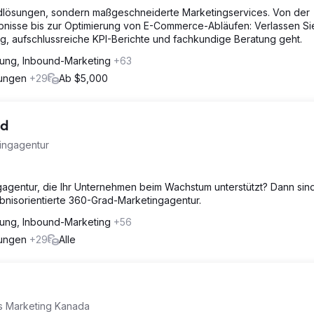
dlösungen, sondern maßgeschneiderte Marketingservices. Von der
bnisse bis zur Optimierung von E-Commerce-Abläufen: Verlassen Si
g, aufschlussreiche KPI-Berichte und fachkundige Beratung geht.
hung, Inbound-Marketing
+63
rungen
+29
Ab $5,000
td
tingagentur
gagentur, die Ihr Unternehmen beim Wachstum unterstützt? Dann sin
ebnisorientierte 360-Grad-Marketingagentur.
hung, Inbound-Marketing
+56
rungen
+29
Alle
es Marketing Kanada