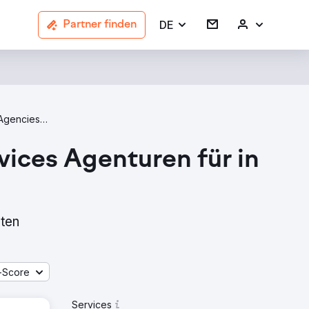
DE
Partner finden
Market Research Agencies In Manchester
ices Agenturen für in
sten
-Score
Services