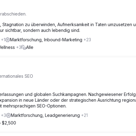
erabschieden.
n, Stagnation zu überwinden, Aufmerksamkeit in Taten umzusetzen 
nur sichtbar, sondern auch lebendig sind.
m
+1
Marktforschung, Inbound-Marketing
+23
Wellness
+3
Alle
ternationales SEO
ederlassungen und globalen Suchkampagnen. Nachgewiesener Erfolg
xpansion in neue Länder oder der strategischen Ausrichtung region
mit mehrsprachigen SEO-Optionen.
m
+3
Marktforschung, Leadgenerierung
+21
 $2,500