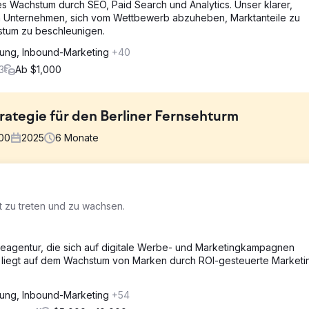
chstum durch SEO, Paid Search und Analytics. Unser klarer,
rten Unternehmen, sich vom Wettbewerb abzuheben, Marktanteile zu
stum zu beschleunigen.
hung, Inbound-Marketing
+40
3
Ab $1,000
tegie für den Berliner Fernsehturm
000
2025
6
Monate
ungen zu generieren, da er sich stark auf markenbezogene Suchen 
t zu treten und zu wachsen.
rkenbezogene Verkehr war gering und die Konversionsraten mussten
ismusplattformen machte es schwierig, organische Besucher direkt
die sowohl die Sichtbarkeit als auch die Direktbuchungen, insbeson
beagentur, die sich auf digitale Werbe- und Marketingkampagnen
amen wir mit einer maßgeschneiderten SEO-Lösung ins Spiel.
k liegt auf dem Wachstum von Marken durch ROI-gesteuerte Marketi
ie sich auf die Verbesserung der Sichtbarkeit bei Suchanfragen o
hung, Inbound-Marketing
+54
 technischen Aspekte der Website, die Anreicherung des Inhalts m