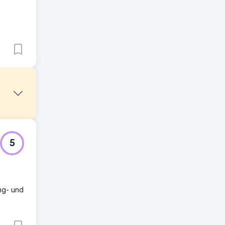
und
5
 auf
dere
ng- und
hne
it