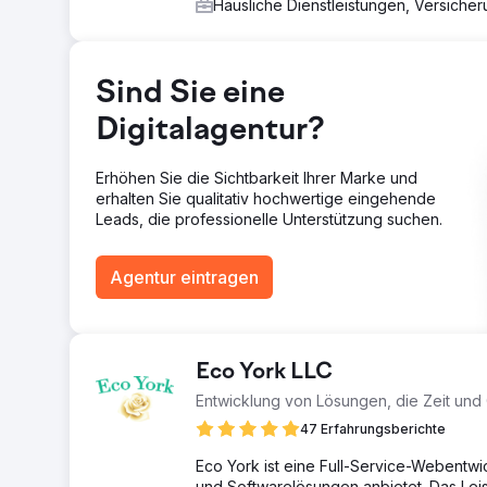
relevanten Schlüsselwörtern und den Aufbau hochwert
Häusliche Dienstleistungen, Versiche
Konkurrenz. Darüber hinaus verbesserten wir datenbas
verhalf dem Berliner Fernsehturm zu einem höheren Ra
direkten, organischen Traffic.
Sind Sie eine
Ergebnis
Innerhalb eines Jahres verzeichnete der Berliner Fe
Digitalagentur?
was seine organische Sichtbarkeit deutlich steigerte.
aus Direktbuchungen um 20 %, wodurch die Abhängigkei
Erhöhen Sie die Sichtbarkeit Ihrer Marke und
verbesserte nicht nur die Suchrankings, sondern auch
erhalten Sie qualitativ hochwertige eingehende
Tickets direkt über die Website zu finden und zu buc
Leads, die professionelle Unterstützung suchen.
Zur Agenturseite
Agentur eintragen
Eco York LLC
Entwicklung von Lösungen, die Zeit und
47 Erfahrungsberichte
Eco York ist eine Full-Service-Webentwi
und Softwarelösungen anbietet. Das Le