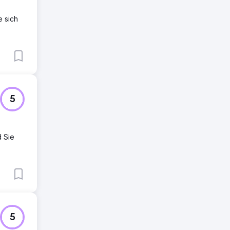
e sich
5
d Sie
5