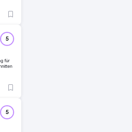
5
ng für
hnitten
5