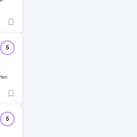
5
t
fen.
5