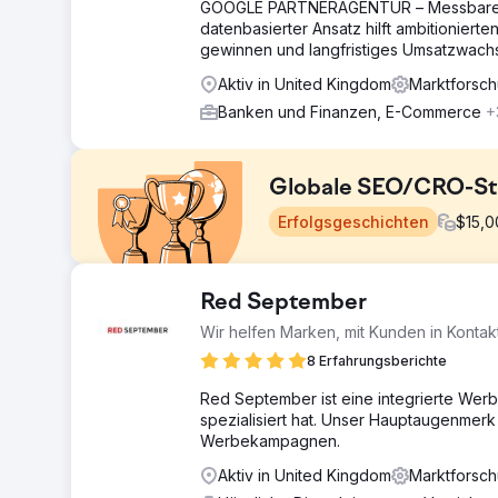
GOOGLE PARTNERAGENTUR – Messbares Wa
datenbasierter Ansatz hilft ambitionie
gewinnen und langfristiges Umsatzwach
Aktiv in United Kingdom
Marktforsc
Banken und Finanzen, E-Commerce
+
Globale SEO/CRO-Stra
Erfolgsgeschichten
$
15,
Herausforderung
Red September
Der Berliner Fernsehturm hatte Probleme, Direktbuch
Wir helfen Marken, mit Kunden in Kontak
Plattformen von Drittanbietern verließ. Der nicht ma
verbessert werden. Der Wettbewerb mit größeren Tour
8 Erfahrungsberichte
die Website zu locken. Sie brauchten eine Strategie, 
Red September ist eine integrierte Wer
aus nicht markenbezogenen Suchen, steigerte. Hier k
spezialisiert hat. Unser Hauptaugenmer
Lösung
Werbekampagnen.
Wir implementierten eine umfassende SEO-Strategie, d
Aktiv in United Kingdom
Marktforsc
Markennamen konzentrierte. Durch die Optimierung der