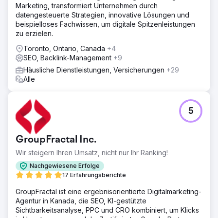
Verputzen“, „Verputzen Calgary“, „Verputzreparatur
Marketing, transformiert Unternehmen durch
Calgary“ und „Stuckreparaturkosten Calgary“. 14 von 44
datengesteuerte Strategien, innovative Lösungen und
verfolgten Keywords befinden sich unter den ersten drei
beispielloses Fachwissen, um digitale Spitzenleistungen
Positionen. Der Wert des organischen Traffics wird auf
zu erzielen.
473 US-Dollar pro Monat geschätzt. Das Google-
Toronto, Ontario, Canada
+4
Unternehmensprofil verzeichnete fast 300 Bewertungen
SEO, Backlink-Management
+9
mit durchschnittlich 4,9 Sternen – dem höchsten Wert in
der Branche. Seit der Erholung floriert das Unternehmen.
Häusliche Dienstleistungen, Versicherungen
+29
Alle
Zur Agenturseite
5
GroupFractal Inc.
Wir steigern Ihren Umsatz, nicht nur Ihr Ranking!
Nachgewiesene Erfolge
17 Erfahrungsberichte
GroupFractal ist eine ergebnisorientierte Digitalmarketing-
Agentur in Kanada, die SEO, KI-gestützte
Sichtbarkeitsanalyse, PPC und CRO kombiniert, um Klicks