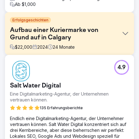
Ab $1,000
Erfolgsgeschichten
Aufbau einer Kuriermarke von
Grund auf in Calgary
$
22,000
2024
24
Monate
Herausforderung
4.9
Flash Express Courier, ein Kurierdienst aus Calgary, betritt
einen hart umkämpften lokalen Markt, der von
Lieferdiensten wie Uber dominiert wird. Ohne Online-
Salt Water Digital
Präsenz, ohne Domain-Autorität und ohne organische
Suchergebnisse benötigte das Unternehmen eine
Eine Digitalmarketing-Agentur, der Unternehmen
Website, die im Wettbewerb um relevante Kurier-
vertrauen können.
Keywords mit bekannten Marken mithalten konnte.
135 Erfahrungsberichte
Inhaber Drilon Beqa verfügte zwar über mehr als 15 Jahre
Erfahrung in der Kurierbranche, benötigte aber eine
Endlich eine Digitalmarketing-Agentur, der Unternehmer
digitale Basis, die seinem Anspruch an Qualität und
vertrauen können. Salt Water Digital konzentriert sich auf
Markenaufbau gerecht wurde.
drei Kernbereiche, aber diese beherrschen wir perfekt:
Lokales SEO, Google Ads und Webdesign speziell für
Lösung