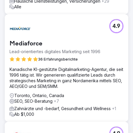
353 % Anstieg des organischen Website-Verkehrs
Häusliche Dienstleistungen, Versicherungen
+29
innerhalb eines Jahres. Sicherte Platzierungen auf der
Alle
ersten Seite bei Google für wichtige Fachbegriffe. 589 %
Anstieg der über die Website generierten qualifizierten
Leads. Erweiterter Kundenstamm und Fallzahl aufgrund
4.9
verbesserter Online-Präsenz.
Zur Agenturseite
Mediaforce
Lead-orientiertes digitales Marketing seit 1996
36 Erfahrungsberichte
Kanadische KI-gestützte Digitalmarketing-Agentur, die seit
1996 tätig ist. Wir generieren qualifizierte Leads durch
strategisches Marketing in ganz Nordamerika mittels SEO,
AEO/GEO und SEM/SMM.
Toronto, Ontario, Canada
SEO, SEO-Beratung
+7
Zahnärzte und -bedarf, Gesundheit und Wellness
+1
Ab $1,000