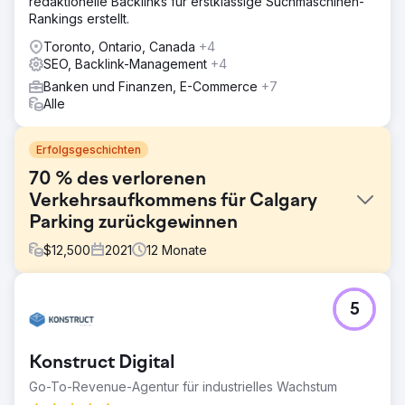
redaktionelle Backlinks für erstklassige Suchmaschinen-
Rankings erstellt.
Toronto, Ontario, Canada
+4
SEO, Backlink-Management
+4
Banken und Finanzen, E-Commerce
+7
Alle
Erfolgsgeschichten
70 % des verlorenen
Verkehrsaufkommens für Calgary
Parking zurückgewinnen
$
12,500
2021
12
Monate
Herausforderung
5
Ein Stuckateur- und Putzunternehmen aus Calgary mit
über 15 Mitarbeitern verlor aufgrund einer algorithmischen
Abstrafung rund 70 % seines organischen Traffics. Eine
Konstruct Digital
zuvor beauftragte ausländische SEO-Agentur hatte
Hunderte von Spam-Backlinks von irrelevanten
Go-To-Revenue-Agentur für industrielles Wachstum
Linkfarmen (z. B. Domains wie „futbolllinker.com“ und