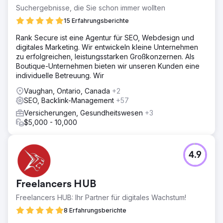
wettbewerbsintensiven Markt abzuheben, den Umsatz
Suchergebnisse, die Sie schon immer wollten
trotz saisonaler Nachfrage zu maximieren und
15 Erfahrungsberichte
Nachrichten auf unterschiedliche Altersgruppen und
Schiedsrichter zuzuschneiden.
Rank Secure ist eine Agentur für SEO, Webdesign und
digitales Marketing. Wir entwickeln kleine Unternehmen
Lösung
zu erfolgreichen, leistungsstarken Großkonzernen. Als
- Betonung der Produktüberlegenheit im Rahmen der
Boutique-Unternehmen bieten wir unseren Kunden eine
Markenrichtlinien. - Angebot einer personalisierten
individuelle Betreuung. Wir
Ausrüstungsauswahl, um sich von der Konkurrenz
abzuheben. - Angebot von Vorsaison-Angeboten und
Vaughan, Ontario, Canada
+2
Werbung für Taschen zum Schutz der Ausrüstung
SEO, Backlink-Management
+57
außerhalb der Saison. - Erstellung segmentierter
Versicherungen, Gesundheitswesen
+3
Kampagnen, um die speziellen Bedürfnisse jugendlicher
$5,000 - 10,000
und erwachsener Spieler sowie Schiedsrichter zu
erfüllen.
Ergebnis
4.9
- 128 % Umsatzsteigerung - 127 %
Transaktionssteigerung - 567 % ROI-Steigerung
Freelancers HUB
Zur Agenturseite
Freelancers HUB: Ihr Partner für digitales Wachstum!
8 Erfahrungsberichte