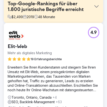
Top-Google-Rankings für über
1.800 juristische Begriffe erreicht
$
2,499
2019
48
Monate
Herausforderung
4.9
Kotak Law wollte seine Online-Sichtbarkeit in einem
wettbewerbsintensiven Rechtsmarkt erhöhen. Ihre
Website erreichte bei wichtigen Suchanfragen im
Elit-Web
Zusammenhang mit ihren Tätigkeitsbereichen kein gutes
Ranking, was zu verpassten Gelegenheiten bei der
Mehr als digitales Marketing
Gewinnung neuer Mandanten führte.
19 Erfahrungsberichte
Lösung
Erweitern Sie Ihren Kundenstamm und steigern Sie Ihren
Technisches SEO-Audit: Analyse der Website-Gesundheit,
Umsatz mit Elit-Web, einem preisgekrönten digitalen
Behebung struktureller Probleme und Verbesserung der
Marketingunternehmen, das Tausenden von Marken
Website-Geschwindigkeit. Keyword-Recherche und -
geholfen hat, Traffic zu generieren, Leads zu erzielen
Optimierung: Identifizierung wertvoller Begriffe für die
und Online-Transaktionen abzuschließen. Erschließen Sie
Expertise von Kotak Law und strategische Integration in
noch heute Ihr Online-Wachstum mit datengesteuerten
Website-Inhalte und Metadaten. Lokale SEO & Listings &
digitalen Lösungen!
High DA Link Building
Toronto, Ontario, Canada
+4
SEO, Backlink-Management
+63
Ergebnis