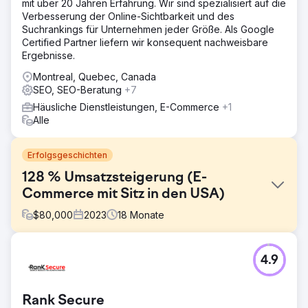
mit über 20 Jahren Erfahrung. Wir sind spezialisiert auf die
Verbesserung der Online-Sichtbarkeit und des
Suchrankings für Unternehmen jeder Größe. Als Google
Certified Partner liefern wir konsequent nachweisbare
Ergebnisse.
Montreal, Quebec, Canada
SEO, SEO-Beratung
+7
Häusliche Dienstleistungen, E-Commerce
+1
Alle
Erfolgsgeschichten
128 % Umsatzsteigerung (E-
Commerce mit Sitz in den USA)
$
80,000
2023
18
Monate
Herausforderung
4.9
FORCE3 Pro Gear ist im Jahr 2022 eine Partnerschaft mit
Kinex Media eingegangen und bewältigt
Herausforderungen wie kreatives Marketing im Rahmen
Rank Secure
der Markenrichtlinien, sich in einem