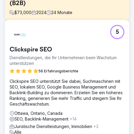
(B2B)
$
73,000
2024
24
Monate
Herausforderung
5
Ein B2B-Fintech-Unternehmen, das Online-Buchhaltung
anbietet, musste in Nordamerika für die umkämpftesten
Keywords am Ende des Marketing-Funnels –
Clickspire SEO
„Buchhaltungsdienste“ (16.000 monatliche Suchanfragen)
und „Buchhaltungsdienste“ – gegen bekannte Anbieter
Dienstleistungen, die Ihr Unternehmen beim Wachstum
wie QuickBooks (DR 92), Pilot, Block Advisors und ADP
unterstützen
ranken. Zudem musste die Marke lokale Suchanfragen mit
56 Erfahrungsberichte
kommerzieller Absicht in Hunderten von US-
amerikanischen und kanadischen Städten erfassen, um
Clickspire SEO unterstützt Sie dabei, Suchmaschinen mit
gezielte Anmeldungen von Kleinunternehmern zu
SEO, lokalem SEO, Google Business Management und
generieren, die aktiv nach Buchhaltungslösungen suchen.
Backlink-Building zu dominieren. Erzielen Sie ein höheres
Ranking, generieren Sie mehr Traffic und steigern Sie Ihr
Lösung
Geschäftswachstum.
Wir entwickelten eine skalierbare URL-Architektur zur
Unterstützung programmatischer
Ottawa, Ontario, Canada
Suchmaschinenoptimierung (SEO) für die Seiten von
SEO, Backlink-Management
+14
Stadt- und Buchhaltungsdienstleistungen. Mithilfe von
Juristische Dienstleistungen, Immobilien
+3
Topic Clustering und semantischer SEO erstellten und
Alle
implementierten wir eine Content-Strategie –