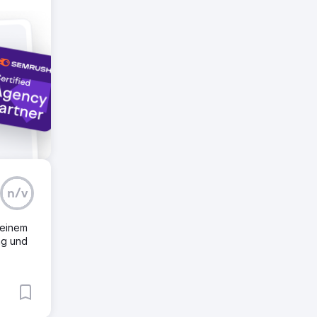
n/v
 einem
ng und