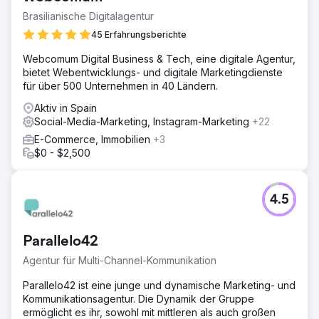
minimal und Instagram-Content generierte keine Anfragen.
Brasilianische Digitalagentur
Steigende Kosten für Google Ads und Meta Ads
45 Erfahrungsberichte
schmälerten die Gewinnmargen, die Conversion-Rate-
Optimierung fehlte im gesamten Buchungsprozess, und
Webcomum Digital Business & Tech, eine digitale Agentur,
die Marke verfügte über keine nachhaltige
bietet Webentwicklungs- und digitale Marketingdienste
Nachfragegenerierung. Sie benötigten eine
für über 500 Unternehmen in 40 Ländern.
Digitalmarketing-Agentur, die langfristige SEO- und
Social-Media-Strategien entwickeln konnte.
Aktiv in Spain
Social-Media-Marketing, Instagram-Marketing
+22
Lösung
E-Commerce, Immobilien
+3
Elatre setzte ein umfassendes digitales
$0 - $2,500
Marketingprogramm um. Unser SEO-Team entwickelte
zielgruppenorientierte Landingpages, zielgerichtete
Blogbeiträge, eine interne Verlinkungsarchitektur und
Schema-Markup für Reise- und lokales SEO. Unser Paid-
4.5
Media-Team überarbeitete Instagram-Ads- und Meta-
Ads-Kampagnen mit Zielgruppen-Layering, individuellen
Videosequenzen und wöchentlich getesteten
Parallelo42
Testimonials. Wir optimierten die Conversion-Rate in den
Agentur für Multi-Channel-Kommunikation
Buchungsformularen, integrierten die Lead-Erfassung in
das CRM und erstellten Attributions-Dashboards.
Parallelo42 ist eine junge und dynamische Marketing- und
Kommunikationsagentur. Die Dynamik der Gruppe
Ergebnis
ermöglicht es ihr, sowohl mit mittleren als auch großen
Innerhalb von sieben Monaten gelang es der Marke,