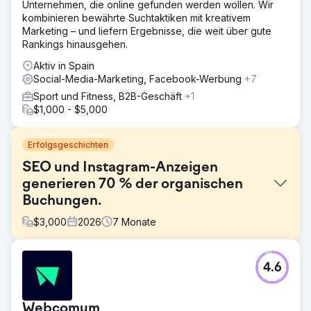
Unternehmen, die online gefunden werden wollen. Wir
kombinieren bewährte Suchtaktiken mit kreativem
Marketing – und liefern Ergebnisse, die weit über gute
Rankings hinausgehen.
Aktiv in Spain
Social-Media-Marketing, Facebook-Werbung
+7
Sport und Fitness, B2B-Geschäft
+1
$1,000 - $5,000
Erfolgsgeschichten
SEO und Instagram-Anzeigen
generieren 70 % der organischen
Buchungen.
$
3,000
2026
7
Monate
Herausforderung
4.6
Ein Boutique-Reiseunternehmen setzte bei der
Kundengewinnung ausschließlich auf bezahlte Werbung
und Offline-Partnerschaften. Die Website war nicht
Webcomum
suchmaschinenoptimiert, der organische Suchverkehr war