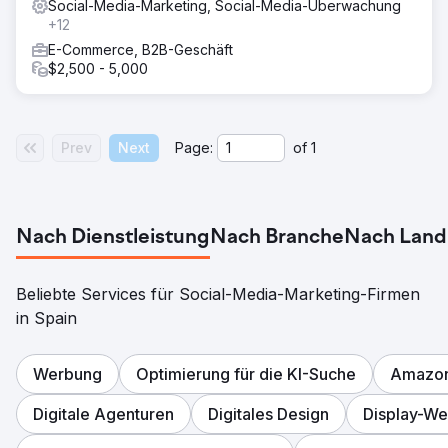
Social-Media-Marketing, Social-Media-Überwachung
+12
E-Commerce, B2B-Geschäft
$2,500 - 5,000
Prev
Next
Page:
of
1
Nach Dienstleistung
Nach Branche
Nach Land
Beliebte Services für Social-Media-Marketing-Firmen
in Spain
Werbung
Optimierung für die KI-Suche
Amazo
Digitale Agenturen
Digitales Design
Display-W