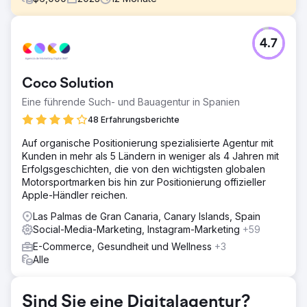
Herausforderung
4.7
- Erreichen der Top-3-Platzierungen für
Transaktionsbedingungen in Ottawa und anderen
wichtigen Städten Kanadas. - Steigerung des Traffics auf
Coco Solution
die Website, der sich auf kleine Unternehmen
konzentriert. - Umwandlung des Website-Traffics in
Eine führende Such- und Bauagentur in Spanien
qualifizierte Leads.
48 Erfahrungsberichte
Lösung
Auf organische Positionierung spezialisierte Agentur mit
Basierend auf unserer Branchen- und
Kunden in mehr als 5 Ländern in weniger als 4 Jahren mit
Wettbewerbsanalyse haben wir einen detaillierten und
Erfolgsgeschichten, die von den wichtigsten globalen
individuellen SEO-Plan für unseren Kunden erstellt. Dieser
Motorsportmarken bis hin zur Positionierung offizieller
beinhaltete: – Erstellung zusätzlicher/neuer
Apple-Händler reichen.
Landingpages/Serviceseiten pro Angebot, um bestimmte
Keywords auf eine bestimmte Seite abzustimmen –
Las Palmas de Gran Canaria, Canary Islands, Spain
Erstellung hochwertiger, nicht mit Keywords überladener
Social-Media-Marketing, Instagram-Marketing
+59
Inhalte – Hinzufügen geeigneter CTAs zu den Seiten –
E-Commerce, Gesundheit und Wellness
+3
Hinzufügen von FAQs und informativen Inhalten zur Seite
Alle
– Onpage-Optimierung gemäß bewährter SEO-Praktiken
Ergebnis
1 – Platz 1 bei der Google-Suche für mehrere Begriffe im
Sind Sie eine Digitalagentur?