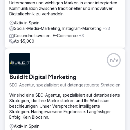
Unternehmen und wichtigen Marken in einer integrierten
durch SEO und Content-Marketing von 100 % bezahlter
Kommunikation zwischen traditioneller und innovativer
Kundengewinnung auf 70 % organische Buchungen
Digitaltechnik zu verhandeln.
umzustellen. Die SEO-Landingpages erreichten bei
Google für relevante Reiseziel-Keywords die erste Seite,
Aktiv in Spain
der organische Traffic stieg um mehr als das Achtfache,
Social-Media-Marketing, Instagram-Marketing
+23
und Instagram-Anzeigen generierten Tausende
Gesundheitswesen, E-Commerce
+3
qualifizierter Anfragen. Die direkten Buchungen brachten
Ab $5,000
einen Umsatz von über 150.000 US-Dollar, die Kosten pro
Akquisition sanken um 58 % und der Return on Ad Spend
(ROAS) stieg von 1,9 auf 4,6. Das Unternehmen skaliert
heute primär über SEO und Social Media.
n/v
Zur Agenturseite
BuildIt Digital Marketing
SEO-Agentur, spezialisiert auf datengesteuerte Strategien
Wir sind eine SEO-Agentur, spezialisiert auf datenbasierte
Strategien, die Ihre Marke stärken und Ihr Wachstum
beschleunigen. Unser Versprechen: Intelligente
Strategien. Nachgewiesene Ergebnisse. Langfristiger
Erfolg. Kein Blödsinn.
Aktiv in Spain