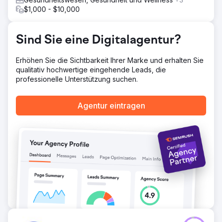
zeigten sich sowohl bei den organischen
$1,000 - $10,000
Suchmaschinenpositionen als auch bei den Kennzahlen
zur Benutzerinteraktion und einem stetigen Anstieg der
Website-Conversion-Raten signifikante Verbesserungen.
Sind Sie eine Digitalagentur?
Erhöhen Sie die Sichtbarkeit Ihrer Marke und erhalten Sie
Zur Agenturseite
qualitativ hochwertige eingehende Leads, die
professionelle Unterstützung suchen.
Agentur eintragen