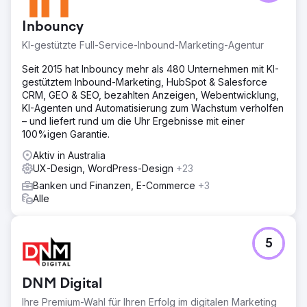
digitales Marketing an uns heran und bat um die
Entwicklung einer umfassenden Strategie zur Stärkung
Inbouncy
ihrer Onlinepräsenz, Einbindung ihrer Zielgruppe,
Verbesserung der Keyword-Leistung und Förderung von
KI-gestützte Full-Service-Inbound-Marketing-Agentur
Conversions über mehrere digitale Plattformen hinweg.
Seit 2015 hat Inbouncy mehr als 480 Unternehmen mit KI-
Lösung
gestütztem Inbound-Marketing, HubSpot & Salesforce
Unser Team erkannte die einzigartigen
CRM, GEO & SEO, bezahlten Anzeigen, Webentwicklung,
Herausforderungen und Chancen ihrer Branche und
KI-Agenten und Automatisierung zum Wachstum verholfen
verfolgte einen vielschichtigen Ansatz, der SEO-
– und liefert rund um die Uhr Ergebnisse mit einer
Verbesserungen, maßgeschneidertes Content-Marketing,
100%igen Garantie.
gezielte Social-Media-Kampagnen und datengesteuerte
PPC-Strategien integrierte. Durch die Optimierung jeder
Aktiv in Australia
Facette des digitalen Fußabdrucks von Adobe wollten wir
UX-Design, WordPress-Design
+23
ein zusammenhängendes und dynamisches Online-
Banken und Finanzen, E-Commerce
+3
Ökosystem schaffen, das nicht nur mehr Verkehr anzieht,
Alle
sondern diesen Verkehr auch in treue Kunden umwandelt
und den Gesamt-ROI erhöht.
Ergebnis
5
Der organische Verkehr verbesserte sich von 107 Mio.
auf 152 Mio. (%). Die Anzahl der organischen Ranking-
Keywords stieg von 13,7 Mio. auf 29,7 Mio. (%). Ein
DNM Digital
deutlicher Anstieg des organischen Verkehrswerts von
Ihre Premium-Wahl für Ihren Erfolg im digitalen Marketing
68,9 Mio. USD auf 97,1 Mio. USD (%). Die verweisenden