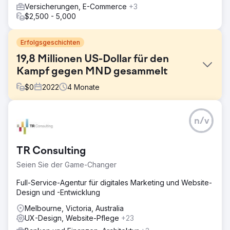
Versicherungen, E-Commerce
+3
$2,500 - 5,000
Erfolgsgeschichten
19,8 Millionen US-Dollar für den
Kampf gegen MND gesammelt
$
0
2022
4
Monate
Herausforderung
n/v
- Erzielen Sie ein rekordverdächtiges Spendenjahr für die
Kampagne 2022 (mehr als 14,6 Millionen US-Dollar im Jahr
2021) - Steigern Sie die Impressionen und Sichtbarkeit in
TR Consulting
den sozialen Medien für über 3 Millionen Nutzer
gegenüber 1,87 Millionen im Jahr 2021 - Erhöhen Sie den
Seien Sie der Game-Changer
Nutzerverkehr (Website) um 50 % im Vergleich zur
Kampagne 2021 - Helfen Sie dabei, den Verkauf im
Full-Service-Agentur für digitales Marketing und Website-
Geschäft durch landesweite Co. anzukurbeln
Design und -Entwicklung
Lösung
Melbourne, Victoria, Australia
- Entwickeln Sie ein tiefes Verständnis der
UX-Design, Website-Pflege
+23
Kundenpersönlichkeit, um das Benutzerengagement und