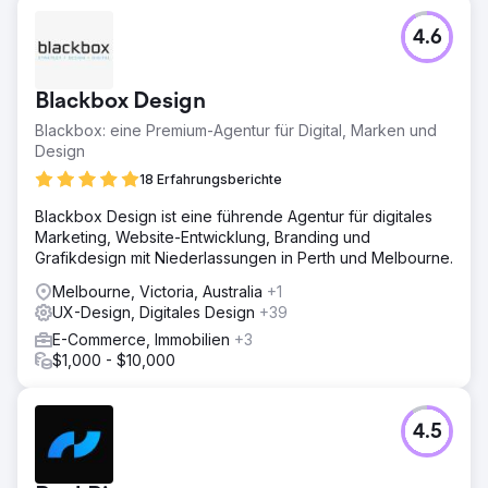
innerhalb von fünf Monaten. Der organische Traffic stieg
um 189 %, und der Blog platzierte sich bei über 25
4.6
gezielten Keywords in den Top 5. Die Marke
verzeichnete zudem einen Anstieg der inhaltlich
motivierten Demoanfragen um 40 %.
Blackbox Design
Blackbox: eine Premium-Agentur für Digital, Marken und
Zur Agenturseite
Design
18 Erfahrungsberichte
Blackbox Design ist eine führende Agentur für digitales
Marketing, Website-Entwicklung, Branding und
Grafikdesign mit Niederlassungen in Perth und Melbourne.
Melbourne, Victoria, Australia
+1
UX-Design, Digitales Design
+39
E-Commerce, Immobilien
+3
$1,000 - $10,000
4.5