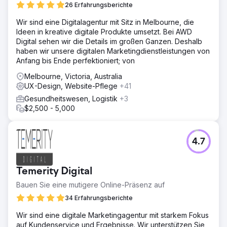
26 Erfahrungsberichte
Lösung
Wir sind eine Digitalagentur mit Sitz in Melbourne, die
Wir haben eine komplette SEO-Überarbeitung
Ideen in kreative digitale Produkte umsetzt. Bei AWD
durchgeführt, Generative Engine Optimization (GEO) für
Digital sehen wir die Details im großen Ganzen. Deshalb
die KI-Suche hinzugefügt, Inhalte mit hoher Autorität und
haben wir unsere digitalen Marketingdienstleistungen von
Käuferabsicht veröffentlicht und Core Web Vitals
Anfang bis Ende perfektioniert; von
optimiert, um Leistungs- und UX-Benchmarks zu erreichen
und sowohl Rankings als auch Conversions zu
Melbourne, Victoria, Australia
verbessern.
UX-Design, Website-Pflege
+41
Ergebnis
Gesundheitswesen, Logistik
+3
Der organische Traffic stieg um 312 %, das
$2,500 - 5,000
durchschnittliche Keyword-Ranking verbesserte sich von
Position 43 auf 7 und die Anzahl eingehender Leads stieg
im Vergleich zum Vorjahr um das 2,7-Fache. Die
4.7
verbesserte SEO und der Content der Website
positionierten die Marke als Branchenführer und sorgten
für nachhaltiges, langfristiges Wachstum.
Temerity Digital
Bauen Sie eine mutigere Online-Präsenz auf
Zur Agenturseite
34 Erfahrungsberichte
Wir sind eine digitale Marketingagentur mit starkem Fokus
auf Kundenservice und Ergebnisse. Wir unterstützen Sie