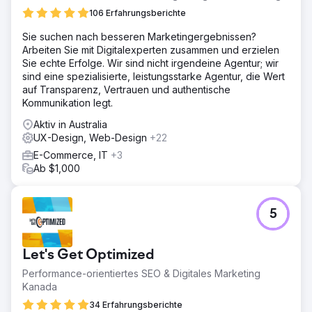
Domains stiegen von 1,8 Mio. auf 1,9 Mio. (%).
106 Erfahrungsberichte
Sie suchen nach besseren Marketingergebnissen?
Zur Agenturseite
Arbeiten Sie mit Digitalexperten zusammen und erzielen
Sie echte Erfolge. Wir sind nicht irgendeine Agentur; wir
sind eine spezialisierte, leistungsstarke Agentur, die Wert
auf Transparenz, Vertrauen und authentische
Kommunikation legt.
Aktiv in Australia
UX-Design, Web-Design
+22
E-Commerce, IT
+3
Ab $1,000
5
Let's Get Optimized
Performance-orientiertes SEO & Digitales Marketing
Kanada
34 Erfahrungsberichte