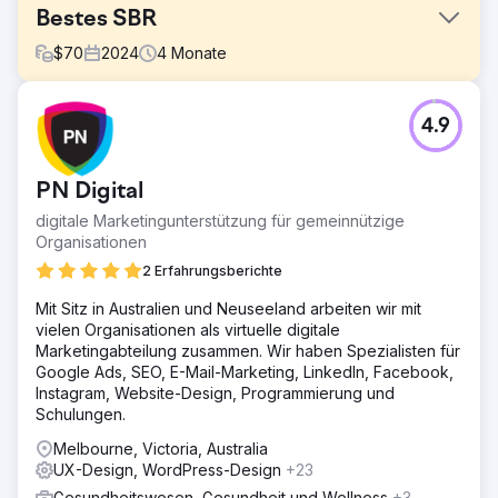
Bestes SBR
$
70
2024
4
Monate
Herausforderung
4.9
Optimus SBR arbeitete mit unserer Agentur zusammen, um
die schwächelnde Markenidentität des Unternehmens
neu zu beleben und seinen digitalen Auftritt so zu
PN Digital
modernisieren, dass er eine Klientel auf
Unternehmensebene anspricht.
digitale Marketingunterstützung für gemeinnützige
Organisationen
Lösung
Beginnend mit einer digitalen Markenauffrischung, um
2 Erfahrungsberichte
Konsistenz in die Anwendung der Identität und
Mit Sitz in Australien und Neuseeland arbeiten wir mit
Modernisierung zu bringen, hauchte unser Kreativteam
vielen Organisationen als virtuelle digitale
der Identität von Optimus SBR neues Leben ein.
Marketingabteilung zusammen. Wir haben Spezialisten für
Anschließend führten wir die neue Identität voller
Google Ads, SEO, E-Mail-Marketing, LinkedIn, Facebook,
Zuversicht ein, indem wir eine äußerst flexible Website
Instagram, Website-Design, Programmierung und
auf Unternehmensebene mit ansprechenden UI-
Schulungen.
Animationen und verbesserter Benutzerführung
entwickelten.
Melbourne, Victoria, Australia
UX-Design, WordPress-Design
+23
Ergebnis
Innerhalb weniger Wochen nach der Bereitstellung
Gesundheitswesen, Gesundheit und Wellness
+3