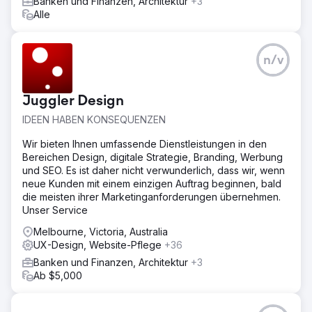
Banken und Finanzen, Architektur
+3
die Marke zu verbessern. - Erhöhen Sie die Bekanntheit
Alle
der organischen Suche in Schlüsselsegmenten. -
Verbessern Sie das Benutzerengagement und das
Landingpage-Erlebnis auf der Website (UX-
n/v
Unterstützung). - Identifizieren Sie eine neue/breitere
Zielgruppe außerhalb der Zielgruppe der AFL-
Unterstützer
Juggler Design
Ergebnis
IDEEN HABEN KONSEQUENZEN
- Das Gesamtziel der eingeworbenen Mittel wurde mit
einem rekordverdächtigen Betrag von 19,86 Millionen
Wir bieten Ihnen umfassende Dienstleistungen in den
US-Dollar übertroffen! (gegenüber 14,6 Mio. US-Dollar im
Bereichen Design, digitale Strategie, Branding, Werbung
Jahr 2021) – Steigerung der Spendenseitensitzungen um
und SEO. Es ist daher nicht verwunderlich, dass wir, wenn
128 % (im Vergleich zum Vorjahr) – Erzielte 4,57 Millionen
neue Kunden mit einem einzigen Auftrag beginnen, bald
Impressionen in den sozialen Medien von April bis Juni
die meisten ihrer Marketinganforderungen übernehmen.
2022 (+145 % im Vergleich zum Vorjahr) – 73 % geringere
Unser Service
Kosten pro Kauf/Spende
Melbourne, Victoria, Australia
UX-Design, Website-Pflege
+36
Zur Agenturseite
Banken und Finanzen, Architektur
+3
Ab $5,000