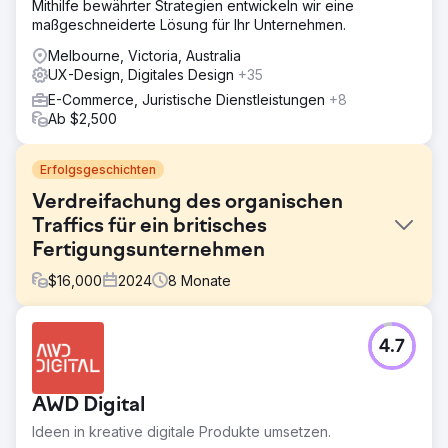
Mithilfe bewährter Strategien entwickeln wir eine
maßgeschneiderte Lösung für Ihr Unternehmen.
Melbourne, Victoria, Australia
UX-Design, Digitales Design
+35
E-Commerce, Juristische Dienstleistungen
+8
Ab $2,500
Erfolgsgeschichten
Verdreifachung des organischen
Traffics für ein britisches
Fertigungsunternehmen
$
16,000
2024
8
Monate
Herausforderung
4.7
Die Website des Kunden schnitt bei Branchenbegriffen
schlecht ab, hatte niedrige technische SEO-Werte,
langsame Ladezeiten und veraltete Inhalte. Dies führte
AWD Digital
trotz wettbewerbsintensiver Marktpräsenz zu einer
schwachen Suchsichtbarkeit, geringem Engagement und
Ideen in kreative digitale Produkte umsetzen.
minimaler organischer Lead-Generierung.