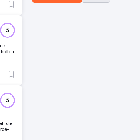
5
rce
rholfen
5
et, die
erce-