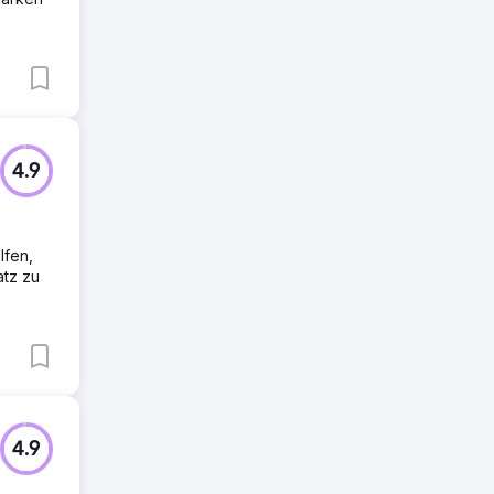
4.9
lfen,
atz zu
4.9