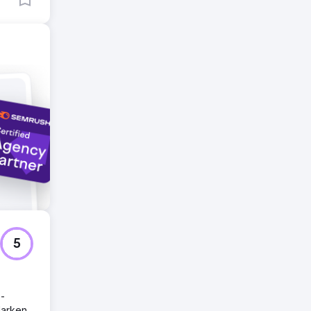
die
5
-
Marken