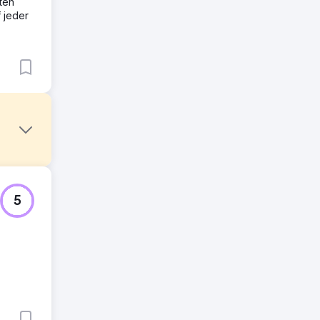
ten
 jeder
t einmal
5
kt- und
 Wir