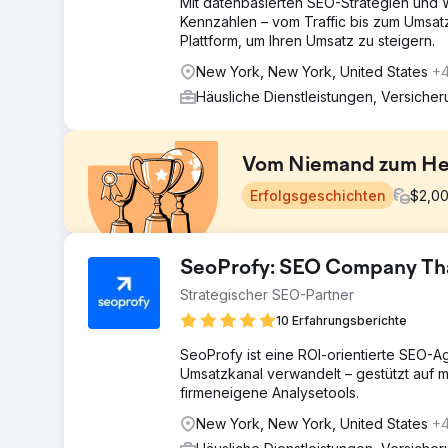
Mit datenbasierten SEO-Strategien und
Kennzahlen – vom Traffic bis zum Umsatz
Plattform, um Ihren Umsatz zu steigern.
New York, New York, United States
+
Häusliche Dienstleistungen, Versiche
Vom Niemand zum He
Erfolgsgeschichten
$
2,0
Herausforderung
SeoProfy: SEO Company That
Ein Kunde, der seit 17 Jahren im Geschäft ist, aber ke
Strategischer SEO-Partner
eine Facebook-Seite. Es handelt sich um ein Asbestin
Wohnbereich ausweiten und wollte dafür Google nutz
10 Erfahrungsberichte
Lösung
SeoProfy ist eine ROI-orientierte SEO-A
Wir haben ihr GBP und ihre Website erstellt und alle i
Umsatzkanal verwandelt – gestützt auf m
Keyword-Analyse für eines der härtesten Unternehmen
firmeneigene Analysetools.
haben GEO-spezifische Serviceseiten, SEO-reiche Inhal
New York, New York, United States
+
aufgebaut und das Unternehmen in mehreren lokalen V