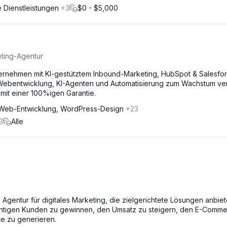
he Dienstleistungen
+3
$0 - $5,000
eting-Agentur
ternehmen mit KI-gestütztem Inbound-Marketing, HubSpot & Salesfo
Webentwicklung, KI-Agenten und Automatisierung zum Wachstum ve
 mit einer 100%igen Garantie.
Web-Entwicklung, WordPress-Design
+23
3
Alle
 Agentur für digitales Marketing, die zielgerichtete Lösungen anbiet
ichtigen Kunden zu gewinnen, den Umsatz zu steigern, den E-Comm
e zu generieren.