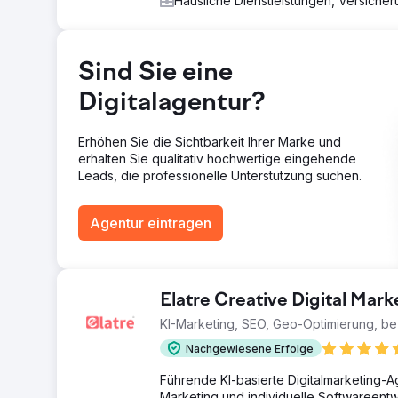
Häusliche Dienstleistungen, Versiche
Ergebnis
Von der Online-Nicht-Existenz zu den Top 3 in allen f
Hauptdienste sind bereits im Ranking vertreten und br
Kosten unseres SEO-Dienstes. Der Kunde könnte nicht
Sind Sie eine
Wohnaufträgen aufgebaut.
Digitalagentur?
Zur Agenturseite
Erhöhen Sie die Sichtbarkeit Ihrer Marke und
erhalten Sie qualitativ hochwertige eingehende
Leads, die professionelle Unterstützung suchen.
Agentur eintragen
Elatre Creative Digital Mar
KI-Marketing, SEO, Geo-Optimierung, be
Nachgewiesene Erfolge
Führende KI-basierte Digitalmarketing-
Marketing und individuelle Softwareentw