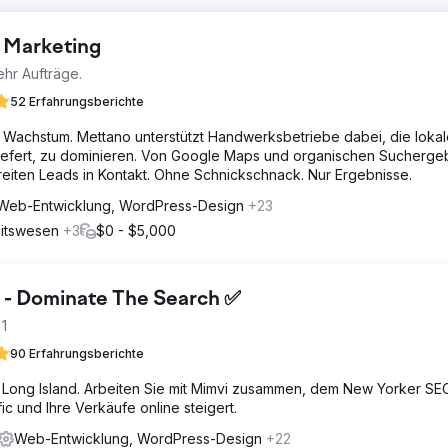
l Marketing
hr Aufträge.
52 Erfahrungsberichte
 Wachstum. Mettano unterstützt Handwerksbetriebe dabei, die loka
 liefert, zu dominieren. Von Google Maps und organischen Sucherge
bereiten Leads in Kontakt. Ohne Schnickschnack. Nur Ergebnisse.
Web-Entwicklung, WordPress-Design
+23
eitswesen
+3
$0 - $5,000
 - Dominate The Search ✅
1
90 Erfahrungsberichte
Long Island. Arbeiten Sie mit Mimvi zusammen, dem New Yorker SE
ic und Ihre Verkäufe online steigert.
Web-Entwicklung, WordPress-Design
+22