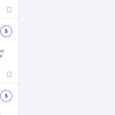
5
nd
nd
5