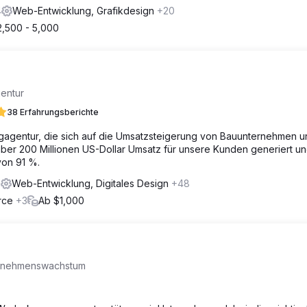
4
Web-Entwicklung, Grafikdesign
+20
2,500 - 5,000
gentur
38 Erfahrungsberichte
gagentur, die sich auf die Umsatzsteigerung von Bauunternehmen u
 über 200 Millionen US-Dollar Umsatz für unsere Kunden generiert u
von 91 %.
2
Web-Entwicklung, Digitales Design
+48
erce
+3
Ab $1,000
ternehmenswachstum