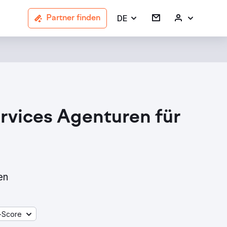
DE
Partner finden
rvices Agenturen für
en
-Score