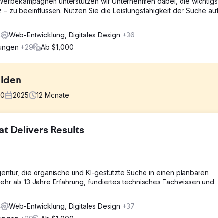
 Werbekampagnen unterstützen wir Unternehmen dabei, die wichtigs
 – zu beeinflussen. Nutzen Sie die Leistungsfähigkeit der Suche auf
4
Web-Entwicklung, Digitales Design
+36
rungen
+29
Ab $1,000
lden
00
2025
12
Monate
 Delivers Results
inerlei Onlinepräsenz hat, kein Google Business, keine Website, nich
spektionsunternehmen in New York. Er wollte sein Geschäft auf den
en.
gentur, die organische und KI-gestützte Suche in einen planbaren
hre Google-Analysetools eingerichtet. Wir haben eine gründliche Mar
ehr als 13 Jahre Erfahrung, fundiertes technisches Fachwissen und
 in einem der härtesten lokalen SEO-Märkte der USA durchgeführt.
te, erweitertes Schema-Markup erstellt, ein starkes Backlink-Profil
4
Web-Entwicklung, Digitales Design
+37
erzeichnissen gelistet.