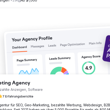
rungen
+29
Ab $1,000
ünf Bezirken von New York innerhalb von 3 Monaten. Drei ihrer vier
ingen ihnen Leads. Sie verdienen mit diesen Leads bereits mehr als 
 zufriedener sein und hat jede Woche erfolgreich einen Strom von
keting Agency
zahlte Anzeigen, Software
7 Erfahrungsberichte
Agentur für SEO, Geo-Marketing, bezahlte Werbung, Webdesign, B2B
icklung. Seit 2021 haben wir über 5.000 Projekte für mehr als 800 