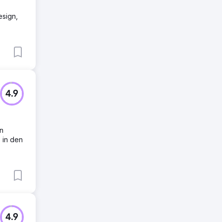
esign,
4.9
en
 in den
4.9