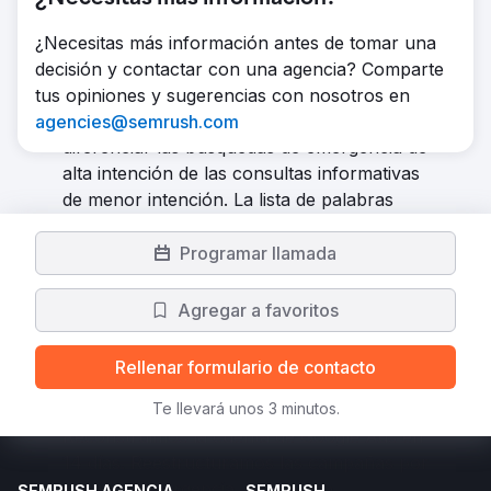
utilizaba Google Ads con un costo
promedio por cliente potencial de $233,
¿Necesitas más información antes de tomar una
muy por encima de los estándares del
decisión y contactar con una agencia? Comparte
sector e insostenible para el negocio. Las
tus opiniones y sugerencias con nosotros en
campañas no estaban estructuradas para
agencies@semrush.com
diferenciar las búsquedas de emergencia de
alta intención de las consultas informativas
de menor intención. La lista de palabras
clave negativas era escasa, la segmentación
geográfica era imprecisa y la mayoría de los
Programar llamada
clics se dirigían a una página de inicio
genérica en lugar de a páginas de destino
Agregar a favoritos
específicas del servicio. El presupuesto se
estaba agotando rápidamente sin que se
Rellenar formulario de contacto
concretaran los trabajos contratados.
Solución
Te llevará unos 3 minutos.
Reconstruimos la cuenta de Google Ads en
14 días. Reestructuramos las campañas por
servicio (emergencia, instalación,
SEMRUSH AGENCIA
SEMRUSH