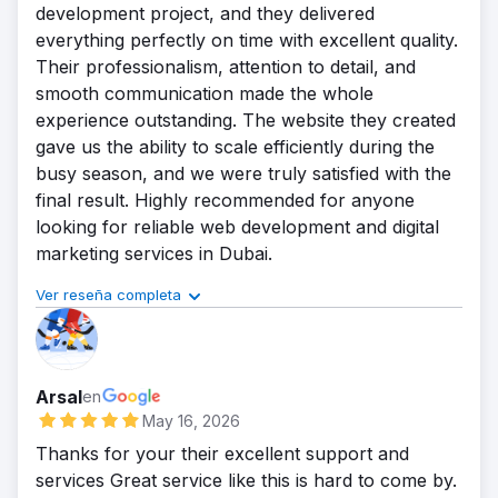
timeframe to help improve search rankings and
development project, and they delivered
attract more organic traffic.
everything perfectly on time with excellent quality.
Solución
Their professionalism, attention to detail, and
We created a backlink management strategy
smooth communication made the whole
focused on acquiring high-authority and niche-
experience outstanding. The website they created
relevant backlinks. Our team handled outreach,
gave us the ability to scale efficiently during the
competitor analysis, link placement, and
busy season, and we were truly satisfied with the
monitoring to ensure safe and effective SEO
final result. Highly recommended for anyone
growth within the project timeline.
looking for reliable web development and digital
Resultado
marketing services in Dubai.
The client experienced noticeable improvements
in keyword rankings, domain authority, and
Ver reseña completa
Calidad de los resultados
organic traffic within less than a month. The
Comunicación
backlink campaign helped strengthen their online
Entrega a tiempo
presence and provided a solid foundation for
Presupuesto adecuado
Arsal
en
long-term SEO growth.
Descripción del proyecto por parte de la
May 16, 2026
Servicios
agencia
Thanks for your their excellent support and
Gestión de backlinks
Reto
services Great service like this is hard to come by.
Web Development - implementation done as