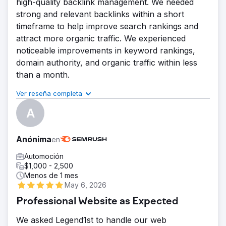
high-quality backlink management. We needed
responsivo,
strong and relevant backlinks within a short
timeframe to help improve search rankings and
attract more organic traffic. We experienced
noticeable improvements in keyword rankings,
domain authority, and organic traffic within less
than a month.
Ver reseña completa
Calidad de los resultados
Comunicación
Entrega a tiempo
Presupuesto adecuado
Anónima
en
Descripción del proyecto por parte de la
agencia
Automoción
$1,000 - 2,500
Reto
Menos de 1 mes
The client wanted to improve their website’s SEO
May 6, 2026
performance and increase online visibility through
Professional Website as Expected
high-quality backlink management. They needed
strong and relevant backlinks within a short
We asked Legend1st to handle our web