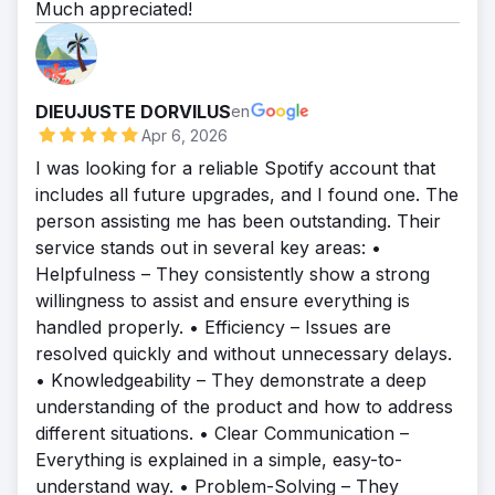
Much appreciated!
needed within the deadline.
Solución
Web Development implementation - Done
Successfully
DIEUJUSTE DORVILUS
en
Resultado
Apr 6, 2026
UI/UX - Front-End & Back-End Development -
I was looking for a reliable Spotify account that
Done within the Deadline
includes all future upgrades, and I found one. The
Servicios
person assisting me has been outstanding. Their
Diseño digital
service stands out in several key areas: •
Helpfulness – They consistently show a strong
willingness to assist and ensure everything is
handled properly. • Efficiency – Issues are
resolved quickly and without unnecessary delays.
• Knowledgeability – They demonstrate a deep
understanding of the product and how to address
different situations. • Clear Communication –
Everything is explained in a simple, easy-to-
understand way. • Problem-Solving – They