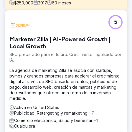
$
250,000
2017
60
meses
El reto
5
Una importante organización nacional sin fines de lucro
del sector salud sufrió un colapso catastrófico del tráfico
orgánico tras una migración fallida de su sitio web. Los
Marketer Zilla | AI-Powered Growth |
rankings desaparecieron, las redirecciones dejaron de
funcionar y el contenido que había costado años
Local Growth
consolidar se perdió de la noche a la mañana. Las
SEO preparado para el futuro. Crecimiento impulsado por
múltiples propiedades del sitio web nunca se habían
IA.
consolidado, lo que generó una autoridad fragmentada y
contenido duplicado. Las campañas de SEM no estaban
La agencia de marketing Zilla se asocia con startups,
rindiendo al nivel esperado. Los ingresos por donaciones
pymes y grandes empresas para acelerar el crecimiento
digitales estaban disminuyendo. Cada dólar de tráfico
digital a través de SEO basado en datos, publicidad de
perdido significaba menos fondos para la investigación y
pago, desarrollo web, creación de marcas y marketing
el apoyo a los pacientes.
de resultados que ofrece un retorno de la inversión
medible.
La solución
DeltaV reconstruyó la base SEO desde cero.
Activa en United States
Solucionamos los problemas derivados de la migración,
Publicidad, Retargeting y remarketing
+7
como redirecciones rotas, páginas perdidas y errores de
Comercio electrónico, Salud y bienestar
+1
indexación, y consolidamos múltiples propiedades en una
Cualquiera
arquitectura de sitio unificada. Desarrollamos un plan de