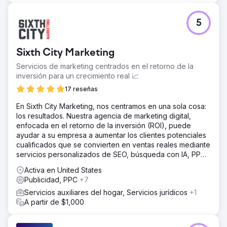
contenido anual para aumentar la autoridad año tras año.
El programa SEM se reestructuró en torno a tres pilares:
reconocimiento de marca, promoción de la misión y
5
recaudación de fondos. Conectamos la inteligencia de
búsqueda orgánica y de pago para que ambos canales
mejoraran continuamente.
Sixth City Marketing
El resultado
Servicios de marketing centrados en el retorno de la
El tráfico orgánico creció de 17 millones a 105 millones de
inversión para un crecimiento real 📈
visitas anuales, con un valor estimado de 330 millones de
17 reseñas
dólares. El SEO genera el 84 % de todas las visitas al sitio
web y el 40 % de todas las donaciones digitales. El SEM
En Sixth City Marketing, nos centramos en una sola cosa:
genera el 25 % de los ingresos por donaciones con tan
los resultados. Nuestra agencia de marketing digital,
solo el 1 % del tráfico, con un ROAS del 220 %. El coste
enfocada en el retorno de la inversión (ROI), puede
por adquisición se redujo de 165 dólares a menos de 22
ayudar a su empresa a aumentar los clientes potenciales
dólares. La combinación de SEO y SEM representa más
cualificados que se convierten en ventas reales mediante
del 65 % de todas las donaciones digitales, lo que
servicios personalizados de SEO, búsqueda con IA, PPC
convierte a la búsqueda integrada en el principal canal
y diseño web.
Activa en United States
de recaudación de fondos de la organización.
Publicidad, PPC
+7
Servicios auxiliares del hogar, Servicios jurídicos
+1
Ir a la página de la agencia
A partir de $1,000