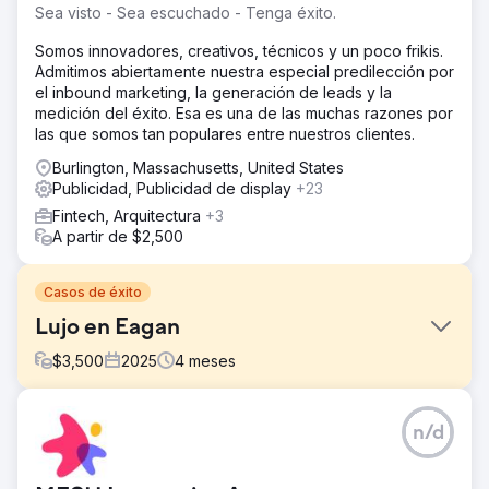
Sea visto - Sea escuchado - Tenga éxito.
Somos innovadores, creativos, técnicos y un poco frikis.
Admitimos abiertamente nuestra especial predilección por
el inbound marketing, la generación de leads y la
medición del éxito. Esa es una de las muchas razones por
las que somos tan populares entre nuestros clientes.
Burlington, Massachusetts, United States
Publicidad, Publicidad de display
+23
Fintech, Arquitectura
+3
A partir de $2,500
Casos de éxito
Lujo en Eagan
$
3,500
2025
4
meses
El reto
n/d
Eagan Luxury operaba en San Petersburgo, Florida, con
una presencia digital fragmentada. La marca estaba
distribuida en más de 10 sitios web diferentes, lo que