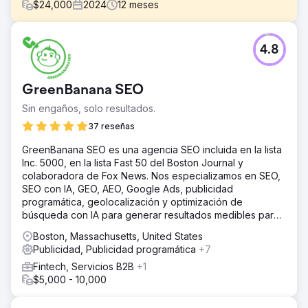
$
24,000
2024
12
meses
El reto
4.8
Lanzar una marca de cannabis en uno de los barrios más
competitivos de la ciudad de Nueva York no es tarea
fácil. Leafology tuvo que llegar a nuevos clientes en un
GreenBanana SEO
mercado repleto de empresas consolidadas, a la vez que
trabajaba dentro de las complejas y cambiantes normas
Sin engaños, solo resultados.
publicitarias que rigen la promoción del cannabis. Las
37 reseñas
oportunidades de publicidad online eran limitadas, con
estrictas directrices vigentes en plataformas como
GreenBanana SEO es una agencia SEO incluida en la lista
Google y Meta. Más allá de las restricciones legales, la
Inc. 5000, en la lista Fast 50 del Boston Journal y
marca también necesitaba destacar con una identidad
colaboradora de Fox News. Nos especializamos en SEO,
sólida.
SEO con IA, GEO, AEO, Google Ads, publicidad
programática, geolocalización y optimización de
La solución
búsqueda con IA para generar resultados medibles para
Creamos una estrategia de marketing multicanal que
las empresas.
ayudó a Leafology a conectar con su público,
Boston, Massachusetts, United States
cumpliendo al máximo las políticas publicitarias. Nuestro
Publicidad, Publicidad programática
+7
equipo desarrolló landing pages personalizadas para
Fintech, Servicios B2B
+1
convertir a los visitantes online en clientes. Estas páginas
$5,000 - 10,000
incluían detalles de productos, información de la tienda y
una navegación sencilla para una experiencia de cliente