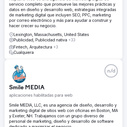
Eagan Luxury opera ahora con una presencia de marca
servicio completo que promueve las mejores prácticas y
unificada y consolidada en Google y sus propios activos.
datos en diseño y desarrollo web, estrategias integradas
El retargeting garantiza una visibilidad constante con
de marketing digital que incluyen SEO, PPC, marketing
compradores y vendedores con alta intención de compra
por correo electrónico y más para ayudar a construir y
durante todo el ciclo de decisión. Las señales de
hacer crecer su negocio.
búsqueda, el recuerdo de marca y los indicadores de
confianza mejoraron significativamente a medida que el
Lexington, Massachusetts, United States
tráfico y la autoridad se consolidaron en un solo dominio.
Publicidad, Publicidad nativa
+33
La empresa pasó de tener una presencia online
Fintech, Arquitectura
+3
fragmentada a una marca de lujo cohesionada, construida
Cualquiera
para dominar a largo plazo el mercado de San
Petersburgo.
n/d
Ir a la página de la agencia
Smile MEDIA
aplicaciones habilitadas para web
Smile MEDIA, LLC, es una agencia de diseño, desarrollo y
marketing digital de sitios web con oficinas en Boston, MA
y Exeter, NH. Trabajamos con un grupo diverso de
personal de marketing, diseño y desarrollo de software
dedicado a maximizar el negocio.