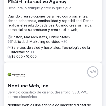
MESH Interactive Agency
diluía su autoridad, confundía a los usuarios y debilitaba
su visibilidad en las búsquedas. Si bien existía un flujo de
Descubra, planifique y cree lo que sigue
leads, la falta de una marca unificada generaba fricción,
mensajes inconsistentes y señales de poca confianza
Cuando crea soluciones para médicos o pacientes,
para compradores y vendedores de lujo. El problema
desea coherencia, confiabilidad y repetibilidad. Desea
principal no era la generación de leads, sino la cohesión,
replicar el resultado cada vez. Cuando crea su marca,
la autoridad y la claridad de la marca en un mercado de
comercializa su producto y crea su sitio web,
lujo competitivo.
Boston, Massachusetts, United States
La solución
Publicidad, Marketing de vídeo
+30
DMR Media lideró una consolidación completa de marca
Servicios de salud y hospitales, Tecnologías de la
e infraestructura. Reconstruimos el sitio web principal
información
+1
como fuente única de información, migrando y
$5,000 - 10,000
consolidando contenido de dominios heredados para
preservar y fortalecer la autoridad. Se implementaron
campañas de retargeting de Performance Max para
n/d
reforzar el recuerdo de marca en la Búsqueda de
Google, la Red de Display, YouTube y Gmail. La
optimización del Perfil de Empresa de Google, las bases
Neptune Web, Inc.
de SEO y el seguimiento se alinearon con la nueva marca
centralizada, garantizando así el fortalecimiento de cada
Servicio completo de diseño, desarrollo, SEO, PPC,
punto de contacto.
correo electrónico.
El resultado
Neptune Web es una agencia de marketing digital de