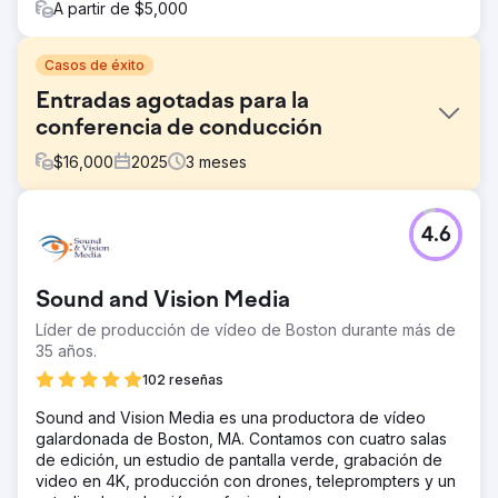
A partir de $5,000
Casos de éxito
Entradas agotadas para la
conferencia de conducción
$
16,000
2025
3
meses
El reto
4.6
Nuestro cliente era una importante institución de
educación para adultos en Singapur que organizaba una
gran conferencia próximamente. Necesitaban generar
Sound and Vision Media
rápidamente interés en el evento y asegurar la venta de
entradas.
Líder de producción de vídeo de Boston durante más de
35 años.
La solución
Publicidad de pago + Email marketing: Implementamos
102 reseñas
una campaña publicitaria digital integral que abarcó
Sound and Vision Media es una productora de vídeo
Google, Meta, LinkedIn y anuncios programáticos,
galardonada de Boston, MA. Contamos con cuatro salas
complementada con una estrategia de email marketing
de edición, un estudio de pantalla verde, grabación de
para los leads captados en las campañas. La mensajería y
video en 4K, producción con drones, teleprompters y un
la segmentación se adaptaron para guiar a la audiencia