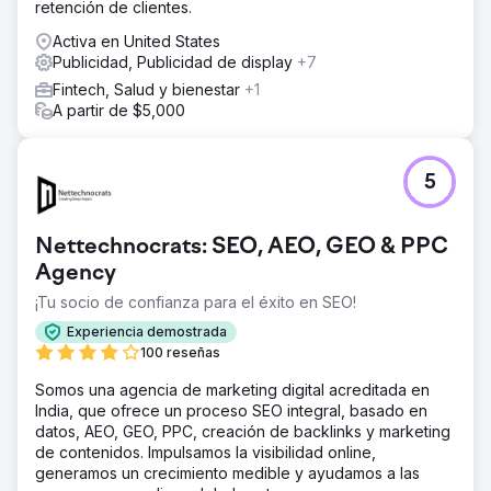
retención de clientes.
DMR Media reestructuró su sitio web en WordPress para
optimizar el SEO, el seguimiento de conversiones y la
Activa en United States
escalabilidad. Implementamos una campaña de backlinks,
Publicidad, Publicidad de display
+7
optimizamos su perfil de Google Business y lanzamos
Fintech, Salud y bienestar
+1
anuncios de retargeting Performance Max para captar y
A partir de $5,000
convertir tráfico de alta intención. Reestructuramos su
CRM con automatizaciones actualizadas diseñadas para
encaminar a los clientes potenciales hacia acuerdos
firmados de compraventa. El sistema se diseñó para
5
generar una demanda entrante predecible, en lugar de
depender de plataformas de terceros.
Nettechnocrats: SEO, AEO, GEO & PPC
El resultado
Agency
Legendary Real Estate Service genera más de 60
clientes potenciales calificados al mes y recibe más de
¡Tu socio de confianza para el éxito en SEO!
1000 visitantes orgánicos al mes. Su perfil de Google
Experiencia demostrada
Business ocupa el primer puesto en el mapa de Lake
100 reseñas
Geneva para "Agente inmobiliario de Lake Geneva". El
CRM actualizado y el sistema de seguimiento convierten
Somos una agencia de marketing digital acreditada en
los clientes potenciales en contratos firmados de compra
India, que ofrece un proceso SEO integral, basado en
o venta con una tasa del 17 %. El ROI registrado
datos, AEO, GEO, PPC, creación de backlinks y marketing
actualmente es del 1093 %, con un crecimiento constante
de contenidos. Impulsamos la visibilidad online,
del canal de venta impulsado por la búsqueda de Google
generamos un crecimiento medible y ayudamos a las
en lugar de las plataformas de referencia de pago.