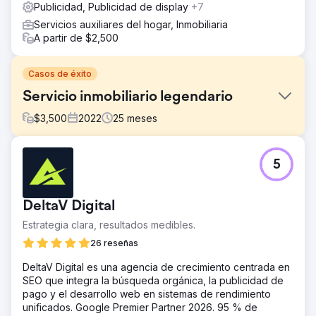
Publicidad, Publicidad de display
+7
Servicios auxiliares del hogar, Inmobiliaria
A partir de $2,500
Casos de éxito
Servicio inmobiliario legendario
$
3,500
2022
25
meses
El reto
5
Legendary Real Estate Service dependía en gran medida
de plataformas de referencia como Redfin y operaba con
un sitio web estándar de KVCore que no estaba
DeltaV Digital
diseñado para posicionarse ni convertir. Tenían poca o
ninguna visibilidad en Google, no aparecían en el
Estrategia clara, resultados medibles.
paquete de mapas y no podían publicar anuncios de
26 reseñas
pago de Google de forma eficaz debido a limitaciones
de seguimiento e infraestructura. El flujo de leads era
DeltaV Digital es una agencia de crecimiento centrada en
inconsistente y, en gran medida, estaba fuera de su
SEO que integra la búsqueda orgánica, la publicidad de
control.
pago y el desarrollo web en sistemas de rendimiento
unificados. Google Premier Partner 2026. 95 % de
La solución