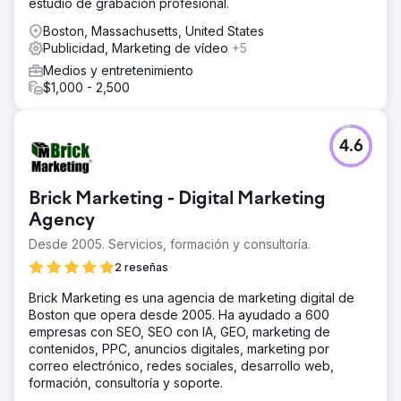
estudio de grabación profesional.
desde el conocimiento de la marca hasta la conversión.
Boston, Massachusetts, United States
El resultado
Publicidad, Marketing de vídeo
+5
Las entradas se agotaron antes de lo previsto debido a la
gran demanda. Esto permitió al cliente finalizar la
Medios y entretenimiento
campaña anticipadamente y obtener un ahorro del 14 %
$1,000 - 2,500
sobre el presupuesto publicitario inicial.
Ir a la página de la agencia
4.6
Brick Marketing - Digital Marketing
Agency
Desde 2005. Servicios, formación y consultoría.
2 reseñas
Brick Marketing es una agencia de marketing digital de
Boston que opera desde 2005. Ha ayudado a 600
empresas con SEO, SEO con IA, GEO, marketing de
contenidos, PPC, anuncios digitales, marketing por
correo electrónico, redes sociales, desarrollo web,
formación, consultoría y soporte.