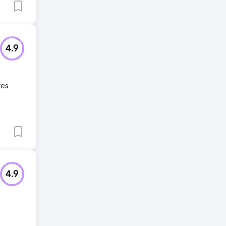
4.9
tes
4.9