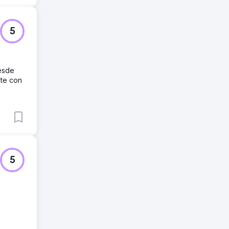
5
esde
nte con
5