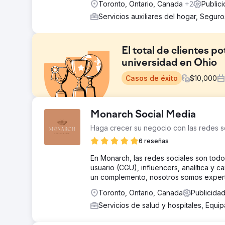
Toronto, Ontario, Canada
+2
Public
Servicios auxiliares del hogar, Segur
El total de clientes 
universidad en Ohio
Casos de éxito
$
10,000
El reto
Monarch Social Media
La competencia por los programas de posgrado en mark
Haga crecer su negocio con las redes s
principalmente debido a la mayor rivalidad y la prolife
universidades.
6 reseñas
La solución
En Monarch, las redes sociales son todo
Ejecutamos una estrategia personalizada diseñada par
usuario (CGU), influencers, analítica y
agregando palabras clave específicas relevantes para 
un complemento, nosotros somos experto
El resultado
Toronto, Ontario, Canada
Publicida
- Los clientes potenciales generales aumentan un 135 
Servicios de salud y hospitales, Equip
potenciales pagados aumentan un 148 %