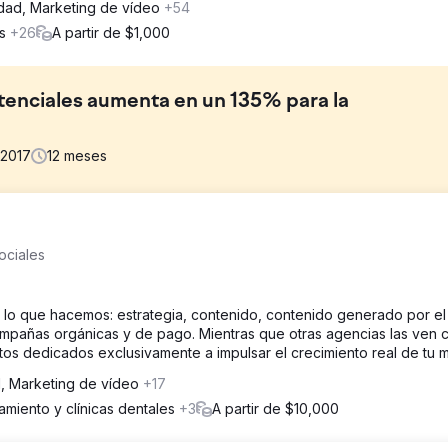
idad, Marketing de vídeo
+54
os
+26
A partir de $1,000
potenciales aumenta en un 135% para la
2017
12
meses
eting en Ohio se ha intensificado significativamente en los último
ociales
ración de opciones de títulos, particularmente en línea, que ofrecen
 lo que hacemos: estrategia, contenido, contenido generado por el
a su público objetivo mejorando la visibilidad en los motores de b
 campañas orgánicas y de pago. Mientras que otras agencias las ven
la audiencia y ajustando el contenido de su sitio.
s dedicados exclusivamente a impulsar el crecimiento real de tu m
d, Marketing de vídeo
+17
% - Los clientes potenciales orgánicos aumentan un 38 % - Los clie
amiento y clínicas dentales
+3
A partir de $10,000