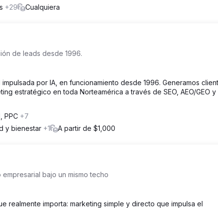
os
+29
Cualquiera
ción de leads desde 1996.
l impulsada por IA, en funcionamiento desde 1996. Generamos clien
eting estratégico en toda Norteamérica a través de SEO, AEO/GEO y
d, PPC
+7
ud y bienestar
+1
A partir de $1,000
o empresarial bajo un mismo techo
ue realmente importa: marketing simple y directo que impulsa el