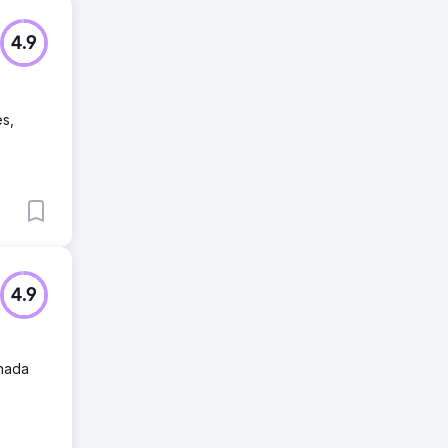
4.9
es,
4.9
onada