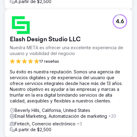
EE. UU. en la categoría de especialista en reinstalación de
A partir de $2,500
tuberías. Han experimentado una mejora del 1180 % en el
tráfico orgánico y, desde entonces, han incorporado 4
vehículos de trabajo adicionales y 9 empleados nuevos.
4.6
Ir a la página de la agencia
Elash Design Studio LLC
Nuestra META es ofrecer una excelente experiencia de
usuario y visibilidad del negocio
17 reseñas
Su éxito es nuestra reputación. Somos una agencia de
servicios digitales y de experiencia del usuario que
ofrece servicios integrales desde hace más de 13 años.
Nuestro objetivo es ayudar a las empresas y marcas a
triunfar en la era digital brindando servicios de alta
calidad, asequibles y flexibles a nuestros clientes.
Beverly Hills, California, United States
Email Marketing, Automatización de marketing
+20
Fintech, Comercio electrónico
+3
A partir de $2,500