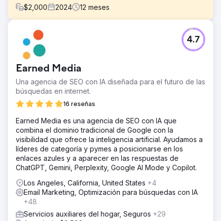
$
2,000
2024
12
meses
El reto
4.7
Integrity Plumbing of Arizona nos encargó convertirnos
en el experto número uno en reinstalación de tuberías en
el estado de Arizona.
Earned Media
La solución
Una agencia de SEO con IA diseñada para el futuro de las
Inicialmente, necesitábamos una reestructuración
búsquedas en internet.
completa del sitio web debido a que su sitio web anterior
se había creado en una plataforma DYI (Wix,
16 reseñas
Squarespace, GoDaddy Web Builder, etc.). Su sitio web
Earned Media es una agencia de SEO con IA que
no rastreaba los datos de visitantes o palabras clave y no
combina el dominio tradicional de Google con la
pudimos resolver los errores de rastreo. Nos hicimos
visibilidad que ofrece la inteligencia artificial. Ayudamos a
cargo de la administración de su sitio web, el alojamiento,
líderes de categoría y pymes a posicionarse en los
el contenido de las redes sociales, la administración de
enlaces azules y a aparecer en las respuestas de
anuncios y pusimos su sitio web en una campaña
ChatGPT, Gemini, Perplexity, Google AI Mode y Copilot.
avanzada de SEO.
Los Angeles, California, United States
+4
El resultado
Email Marketing, Optimización para búsquedas con IA
En la actualidad, ocupan el primer puesto a nivel local en
+48
más de 200 palabras clave relacionadas con plomería y
reinstalación de tuberías en Arizona y el puesto 11 en los
Servicios auxiliares del hogar, Seguros
+29