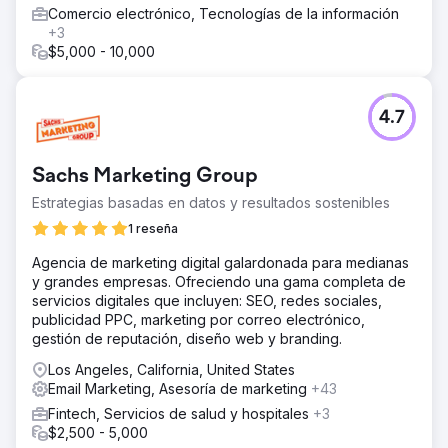
Comercio electrónico, Tecnologías de la información
El resultado
+3
- Logré un crecimiento sustancial de los ingresos,
$5,000 - 10,000
aumentando los ingresos anuales de $ 10 millones a $ 100
millones entre 2022 y 2024. - Operaciones de ventas
optimizadas y escalabilidad mejorada con software
personalizado, lo que permite la utilización eficiente de
4.7
recursos y la toma de decisiones estratégicas. -Visibilidad
y tráfico en línea mejorados.
Sachs Marketing Group
Ir a la página de la agencia
Estrategias basadas en datos y resultados sostenibles
1 reseña
Agencia de marketing digital galardonada para medianas
y grandes empresas. Ofreciendo una gama completa de
servicios digitales que incluyen: SEO, redes sociales,
publicidad PPC, marketing por correo electrónico,
gestión de reputación, diseño web y branding.
Los Angeles, California, United States
Email Marketing, Asesoría de marketing
+43
Fintech, Servicios de salud y hospitales
+3
$2,500 - 5,000