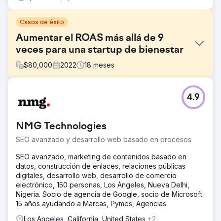
Casos de éxito
Aumentar el ROAS más allá de 9
veces para una startup de bienestar
$
80,000
2022
18
meses
El reto
4.9
Family First quería aumentar sus ingresos a través de lo
digital y tenía dificultades para llegar a clientes
potenciales y al mismo tiempo crear un mensaje claro
NMG Technologies
sobre sus servicios.
SEO avanzado y desarrollo web basado en procesos
La solución
Medios pagos a través de Google, Linkedin y anuncios
SEO avanzado, marketing de contenidos basado en
gráficos Redes sociales a través de Linkedin Contenido a
datos, construcción de enlaces, relaciones públicas
través de libros electrónicos, escritos y gráficos
digitales, desarrollo web, desarrollo de comercio
electrónico, 150 personas, Los Ángeles, Nueva Delhi,
El resultado
Nigeria. Socio de agencia de Google, socio de Microsoft.
Generamos un ROAS 9 veces mayor en todas las
15 años ayudando a Marcas, Pymes, Agencias
campañas de medios pagos y al mismo tiempo
aumentamos las conversiones del sitio en un 65 % en 9
Los Angeles, California, United States
+2