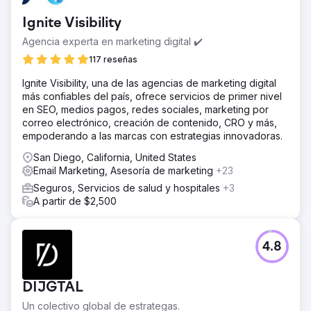
correo electrónico, la publicidad en las redes sociales, el
Ignite Visibility
desarrollo de sitios web y más. 2Point es comprensivo,
flexible y tiene un gran conocimiento de todas nuestras
Agencia experta en marketing digital ✔️
necesidades como pequeña empresa.
117 reseñas
La solución
Ignite Visibility, una de las agencias de marketing digital
2Point Agency renovó nuestro sitio web para cumplir con
más confiables del país, ofrece servicios de primer nivel
SEO, palabras clave optimizadas y anuncios unificados en
en SEO, medios pagos, redes sociales, marketing por
todas las plataformas, dirigidos a grupos demográficos
correo electrónico, creación de contenido, CRO y más,
específicos a través de las redes sociales y Constant
empoderando a las marcas con estrategias innovadoras.
Contact. Seguimos confiando en sus campañas SEO y
SEM personalizables.
San Diego, California, United States
Email Marketing, Asesoría de marketing
+23
El resultado
Gracias a la campaña de SEO de 2Point Agency, nuestras
Seguros, Servicios de salud y hospitales
+3
clasificaciones en Google y Bing aumentaron un 400%.
A partir de $2,500
Sus esfuerzos de construcción de enlaces dieron como
resultado un aumento del 80% en las visitas al sitio web y
las sesiones de compra. En consecuencia, nuestras
4.8
ventas online aumentaron un 30%, compensando las
pérdidas durante la pandemia. Esta empresa tiene todo lo
que necesito.
DIJGTAL
Un colectivo global de estrategas.