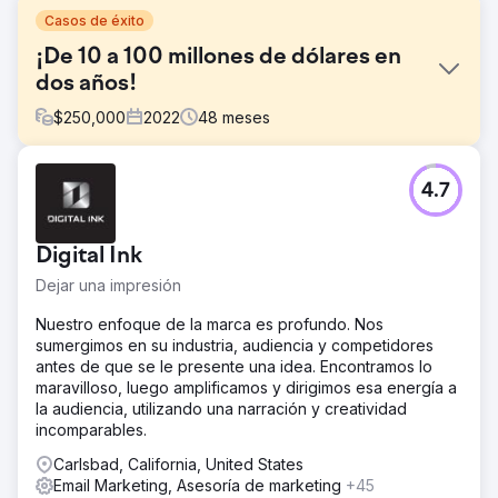
Casos de éxito
¡De 10 a 100 millones de dólares en
dos años!
$
250,000
2022
48
meses
El reto
4.7
El cliente de Rothbright buscaba mejorar su huella digital
para impulsar el crecimiento y escalar su negocio.
DESAFÍOS: - Tasas de conversión y generación de leads
Digital Ink
limitadas. - Estrategias de marketing ineficaces. -
Visibilidad online insuficiente. - Operaciones de venta
Dejar una impresión
manuales e ineficientes que dificultan la escalabilidad.
Nuestro enfoque de la marca es profundo. Nos
La solución
sumergimos en su industria, audiencia y competidores
Lead Magnet: Creé un lead magnet convincente.
antes de que se le presente una idea. Encontramos lo
Campañas de goteo: implementamos campañas de goteo
maravilloso, luego amplificamos y dirigimos esa energía a
específicas para atraer y retener clientes. Sitio web CRO:
la audiencia, utilizando una narración y creatividad
desarrolló un sitio web centrado en el usuario. Desarrollo
incomparables.
de software personalizado: Desarrollé software
personalizado de misión crítica para agilizar y mejorar las
Carlsbad, California, United States
operaciones.
Email Marketing, Asesoría de marketing
+45