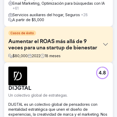
Email Marketing, Optimización para búsquedas con IA
+61
Servicios auxiliares del hogar, Seguros
+28
A partir de $5,000
Casos de éxito
Aumentar el ROAS más allá de 9
veces para una startup de bienestar
$
80,000
2022
18
meses
El reto
4.8
Family First quería aumentar sus ingresos a través de lo
digital y tenía dificultades para llegar a clientes
potenciales y al mismo tiempo crear un mensaje claro
DIJGTAL
sobre sus servicios.
Un colectivo global de estrategas.
La solución
Medios pagos a través de Google, Linkedin y anuncios
DIJGTAL es un colectivo global de pensadores con
gráficos Redes sociales a través de Linkedin Contenido a
mentalidad estratégica que unen el diseño de
través de libros electrónicos, escritos y gráficos
experiencias, la creatividad de marca y el marketing. Nos