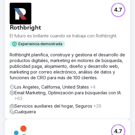
El reto
4.7
Necesitábamos una empresa de marketing digital de
servicio completo que nos ayudara con el marketing por
correo electrónico, la publicidad en las redes sociales, el
Rothbright
desarrollo de sitios web y más. 2Point es comprensivo,
flexible y tiene un gran conocimiento de todas nuestras
El futuro es brillante cuando se trabaja con Rothbright.
necesidades como pequeña empresa.
Experiencia demostrada
La solución
Rothbright planifica, construye y gestiona el desarrollo de
2Point Agency renovó nuestro sitio web para cumplir con
productos digitales, marketing en motores de búsqueda,
SEO, palabras clave optimizadas y anuncios unificados en
publicidad paga, alojamiento, diseño y desarrollo web,
todas las plataformas, dirigidos a grupos demográficos
marketing por correo electrónico, análisis de datos y
específicos a través de las redes sociales y Constant
funciones de CRO para más de 100 clientes.
Contact. Seguimos confiando en sus campañas SEO y
SEM personalizables.
Los Angeles, California, United States
+4
Email Marketing, Optimización para búsquedas con IA
El resultado
+63
Gracias a la campaña de SEO de 2Point Agency, nuestras
clasificaciones en Google y Bing aumentaron un 400%.
Servicios auxiliares del hogar, Seguros
+29
Sus esfuerzos de construcción de enlaces dieron como
Cualquiera
resultado un aumento del 80% en las visitas al sitio web y
las sesiones de compra. En consecuencia, nuestras
ventas online aumentaron un 30%, compensando las
4.7
pérdidas durante la pandemia. Esta empresa tiene todo lo