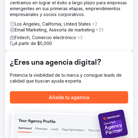
centramos en lograr el éxito a largo plazo para empresas
El resultado
emergentes en sus primeras etapas, emprendimientos
Generamos un ROAS 9 veces mayor en todas las
empresariales y socios corporativos.
campañas de medios pagos y al mismo tiempo
aumentamos las conversiones del sitio en un 65 % en 9
Los Angeles, California, United States
+2
meses, respectivamente.
Email Marketing, Asesoría de marketing
+23
Fintech, Comercio electrónico
+3
Ir a la página de la agencia
A partir de $5,000
¿Eres una agencia digital?
Potencia la visibilidad de tu marca y consigue leads de
calidad que buscan ayuda experta.
Añade tu agencia