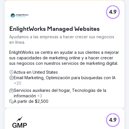
El reto
4.9
El cliente de Rothbright buscaba mejorar su huella digital
para impulsar el crecimiento y escalar su negocio.
DESAFÍOS: - Tasas de conversión y generación de leads
EnlightWorks Managed Websites
limitadas. - Estrategias de marketing ineficaces. -
Visibilidad online insuficiente. - Operaciones de venta
Ayudamos a las empresas a hacer crecer sus negocios
manuales e ineficientes que dificultan la escalabilidad.
en línea.
La solución
EnlightWorks se centra en ayudar a sus clientes a mejorar
Lead Magnet: Creé un lead magnet convincente.
sus capacidades de marketing online y a hacer crecer
Campañas de goteo: implementamos campañas de goteo
sus negocios con nuestros servicios de marketing digital.
específicas para atraer y retener clientes. Sitio web CRO:
desarrolló un sitio web centrado en el usuario. Desarrollo
Activa en United States
de software personalizado: Desarrollé software
Email Marketing, Optimización para búsquedas con IA
personalizado de misión crítica para agilizar y mejorar las
+20
operaciones.
Servicios auxiliares del hogar, Tecnologías de la
información
+3
El resultado
A partir de $2,500
- Logré un crecimiento sustancial de los ingresos,
aumentando los ingresos anuales de $ 10 millones a $ 100
millones entre 2022 y 2024. - Operaciones de ventas
optimizadas y escalabilidad mejorada con software
4.9
personalizado, lo que permite la utilización eficiente de