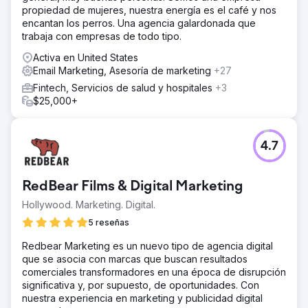
propiedad de mujeres, nuestra energía es el café y nos
cargo de la administración de su sitio web, el alojamiento,
encantan los perros. Una agencia galardonada que
el contenido de las redes sociales, la administración de
trabaja con empresas de todo tipo.
anuncios y pusimos su sitio web en una campaña
avanzada de SEO.
Activa en United States
Email Marketing, Asesoría de marketing
+27
El resultado
En la actualidad, ocupan el primer puesto a nivel local en
Fintech, Servicios de salud y hospitales
+3
más de 200 palabras clave relacionadas con plomería y
$25,000+
reinstalación de tuberías en Arizona y el puesto 11 en los
EE. UU. en la categoría de especialista en reinstalación de
tuberías. Han experimentado una mejora del 1180 % en el
4.7
tráfico orgánico y, desde entonces, han incorporado 4
vehículos de trabajo adicionales y 9 empleados nuevos.
RedBear Films & Digital Marketing
Ir a la página de la agencia
Hollywood. Marketing. Digital.
5 reseñas
Redbear Marketing es un nuevo tipo de agencia digital
que se asocia con marcas que buscan resultados
comerciales transformadores en una época de disrupción
significativa y, por supuesto, de oportunidades. Con
nuestra experiencia en marketing y publicidad digital