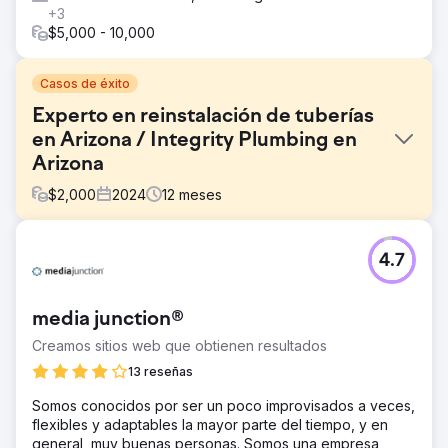
+3
$5,000 - 10,000
Casos de éxito
Experto en reinstalación de tuberías
en Arizona / Integrity Plumbing en
Arizona
$
2,000
2024
12
meses
El reto
4.7
Integrity Plumbing of Arizona nos encargó convertirnos
en el experto número uno en reinstalación de tuberías en
el estado de Arizona.
media junction®
La solución
Creamos sitios web que obtienen resultados
Inicialmente, necesitábamos una reestructuración
completa del sitio web debido a que su sitio web anterior
13 reseñas
se había creado en una plataforma DYI (Wix,
Somos conocidos por ser un poco improvisados a veces,
Squarespace, GoDaddy Web Builder, etc.). Su sitio web
flexibles y adaptables la mayor parte del tiempo, y en
no rastreaba los datos de visitantes o palabras clave y no
general, muy buenas personas. Somos una empresa
pudimos resolver los errores de rastreo. Nos hicimos