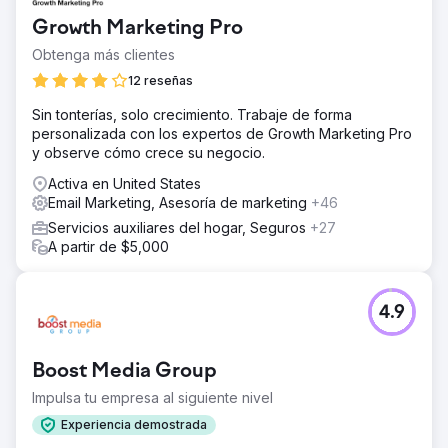
recursos y la toma de decisiones estratégicas. -Visibilidad
y tráfico en línea mejorados.
Growth Marketing Pro
Obtenga más clientes
Ir a la página de la agencia
12 reseñas
Sin tonterías, solo crecimiento. Trabaje de forma
personalizada con los expertos de Growth Marketing Pro
y observe cómo crece su negocio.
Activa en United States
Email Marketing, Asesoría de marketing
+46
Servicios auxiliares del hogar, Seguros
+27
A partir de $5,000
4.9
Boost Media Group
Impulsa tu empresa al siguiente nivel
Experiencia demostrada