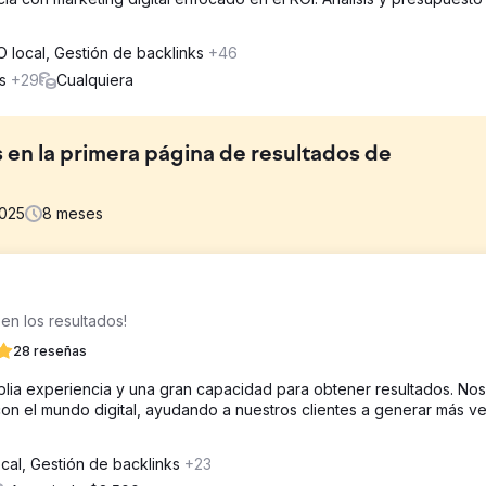
 local, Gestión de backlinks
+46
os
+29
Cualquiera
s en la primera página de resultados de
025
8
meses
s reseñas. Eso fue lo que nuestro cliente trajo para transformarlo
en los resultados!
28 reseñas
las páginas de servicio, algunos blogs iniciales semivirales y cont
ia experiencia y una gran capacidad para obtener resultados. Nos
abras clave de búsqueda fue todo lo que se necesitó. No se trató d
on el mundo digital, ayudando a nuestros clientes a generar más ve
ntos para el éxito del SEO.
cal, Gestión de backlinks
+23
a fiestas de cumpleaños pasara de ser una de las palabras clave d