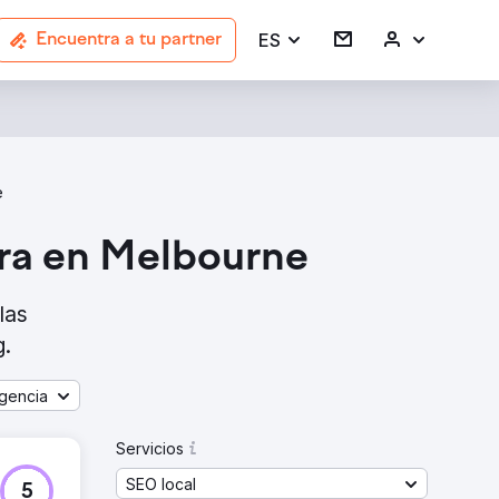
ES
Encuentra a tu partner
e
ara en Melbourne
las
g.
gencia
Servicios
SEO local
5