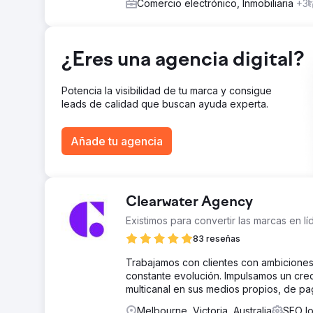
Comercio electrónico, Inmobiliaria
+3
y aparecer en la quinta página de resultados de búsqu
para "Lugar para fiestas de cumpleaños infantiles" en
estado optimizando su marketing de contenidos para 
fiestas infantiles.
¿Eres una agencia digital?
Ir a la página de la agencia
Potencia la visibilidad de tu marca y consigue
leads de calidad que buscan ayuda experta.
Añade tu agencia
Clearwater Agency
Existimos para convertir las marcas en l
83 reseñas
Trabajamos con clientes con ambiciones
constante evolución. Impulsamos un cre
multicanal en sus medios propios, de p
Melbourne, Victoria, Australia
SEO lo