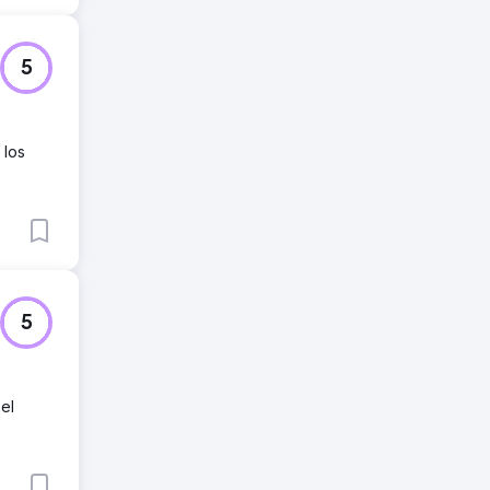
5
 los
5
el