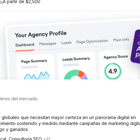
A partir de $2,500
eda (long tails) a la primera página de los resultados de búsqueda
 todo Victoria. Pero eso fue solo el principio; desde entonces, hem
convertirlo en una búsqueda dominante para todo lo relacionado c
íderes del mercado.
 globales que necesitan mayor certeza en un panorama digital en
cimiento sostenido y medido mediante campañas de marketing digit
ago y ganados.
cal, Consultoría SEO
+41