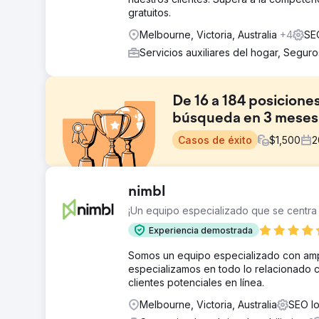
gratuitos.
Melbourne, Victoria, Australia
+4
SEO
Servicios auxiliares del hogar, Segur
De 16 a 184 posicione
búsqueda en 3 meses
Casos de éxito
$
1,500
2
El reto
nimbl
Un dominio nuevo, con 3 meses de experiencia y mucha
¡Un equipo especializado que se centra 
gran presencia SEO.
Experiencia demostrada
La solución
Una combinación de contenido único y manuscrito para 
Somos un equipo especializado con ampl
directo con otros sitios web que posicionaron las pal
especializamos en todo lo relacionado c
ningún truco secreto en la página, solo de los fundame
clientes potenciales en línea.
El resultado
Melbourne, Victoria, Australia
SEO lo
En los primeros 3 meses, logramos que este lugar par