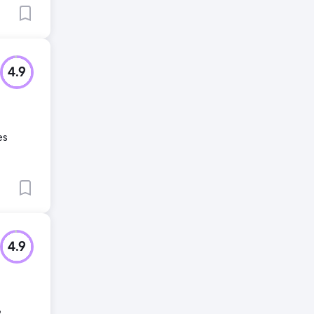
4.9
es
4.9
e