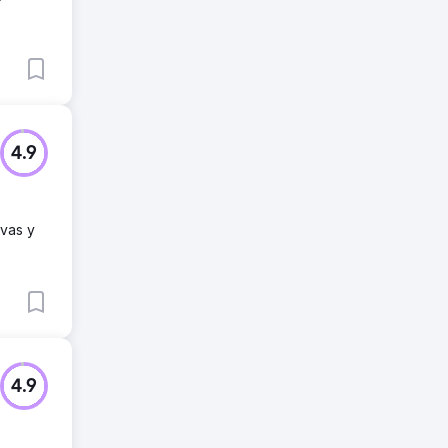
4.9
ivas y
4.9