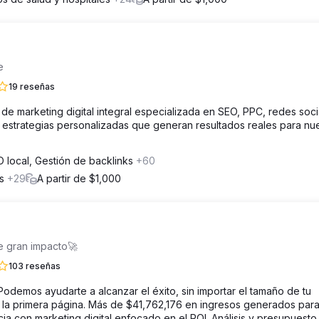
e
19 reseñas
 marketing digital integral especializada en SEO, PPC, redes soci
 estrategias personalizadas que generan resultados reales para nu
 local, Gestión de backlinks
+60
os
+29
A partir de $1,000
e gran impacto🚀
103 reseñas
 Podemos ayudarte a alcanzar el éxito, sin importar el tamaño de tu
la primera página. Más de $41,762,176 en ingresos generados par
ia con marketing digital enfocado en el ROI. Análisis y presupuesto