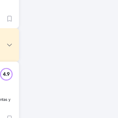
 en una
4.9
acto
e
ntas y
e marca