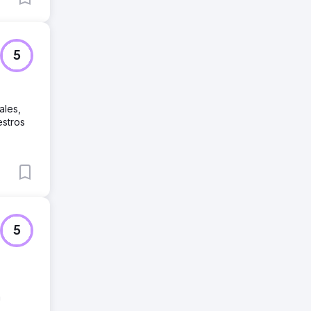
5
ales,
estros
5
a