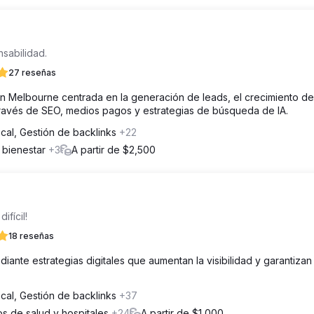
sabilidad.
27 reseñas
n Melbourne centrada en la generación de leads, el crecimiento de
a través de SEO, medios pagos y estrategias de búsqueda de IA.
cal, Gestión de backlinks
+22
y bienestar
+3
A partir de $2,500
ifícil!
18 reseñas
ante estrategias digitales que aumentan la visibilidad y garantizan 
cal, Gestión de backlinks
+37
ios de salud y hospitales
+24
A partir de $1,000