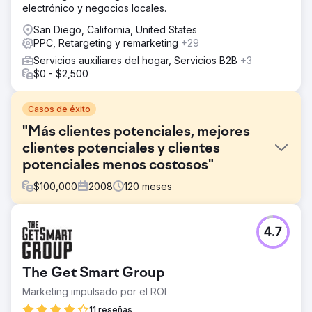
electrónico y negocios locales.
San Diego, California, United States
PPC, Retargeting y remarketing
+29
Servicios auxiliares del hogar, Servicios B2B
+3
$0 - $2,500
Casos de éxito
"Más clientes potenciales, mejores
clientes potenciales y clientes
potenciales menos costosos"
$
100,000
2008
120
meses
El reto
4.7
Bluepay, un procesador de tarjetas de crédito líder,
contrató a Straight North para hacer crecer su negocio
generando más clientes potenciales a través de su sitio
The Get Smart Group
web.
Marketing impulsado por el ROI
La solución
Straight North y BluePay se asociaron durante 10 años en
11 reseñas