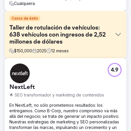
Cualquiera
Casos de éxito
Taller de rotulación de vehículos:
638 vehículos con ingresos de 2,52
millones de dólares
$
150,000
2025
12
meses
El reto
4.9
El cliente solo había adquirido autos a través de métodos
tradicionales y no estaba satisfecho con la cantidad de
autos nuevos que recibía al mes. Sus métodos
NextLeft
tradicionales incluían recomendaciones de otras
empresas automotrices y eventos locales de autos para
🌟 SEO transformador y marketing de contenidos
atraer clientes. Esta estrategia tradicional resultó en un
alto costo por cliente, debido a la mano de obra de cada
En NextLeft, no sólo prometemos resultados: los
método y al tiempo necesario para convertir nuevos
entregamos. Como B-Corp, nuestro compromiso va más
clientes. Sabían que necesitaban el mercado digital para
allá del negocio; se trata de generar un impacto positivo.
expandirse, pero no sabían mucho sobre publicidad.
Nuestras estrategias de marketing y SEO personalizadas
transforman las marcas, impulsando un crecimiento y un
La solución