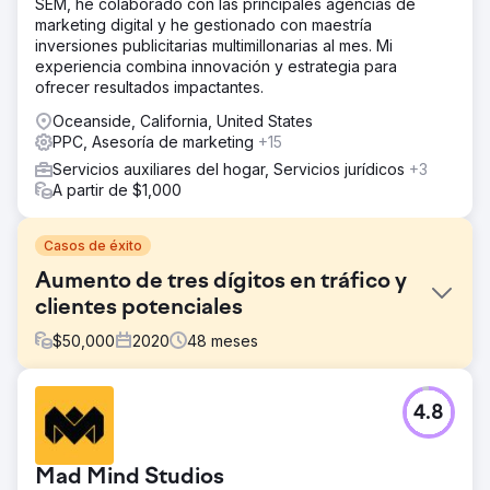
SEM, he colaborado con las principales agencias de
marketing digital y he gestionado con maestría
inversiones publicitarias multimillonarias al mes. Mi
experiencia combina innovación y estrategia para
ofrecer resultados impactantes.
Oceanside, California, United States
PPC, Asesoría de marketing
+15
Servicios auxiliares del hogar, Servicios jurídicos
+3
A partir de $1,000
Casos de éxito
Aumento de tres dígitos en tráfico y
clientes potenciales
$
50,000
2020
48
meses
El reto
4.8
FMH recurrió a Straight North en busca de una estrategia
para llegar a una audiencia más amplia, aumentar las
oportunidades de ventas y acelerar el crecimiento de sus
Mad Mind Studios
ingresos a través de canales de marketing digital.