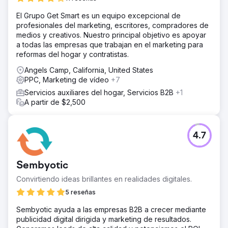
varios compromisos, incluidos SEO y PPC. A lo largo de 10
El Grupo Get Smart es un equipo excepcional de
años, BluePay se convirtió en una autoridad en línea en la
profesionales del marketing, escritores, compradores de
industria de las tarjetas de crédito y generó más de
medios y creativos. Nuestro principal objetivo es apoyar
100.000 clientes potenciales validados a través de su
a todas las empresas que trabajan en el marketing para
sitio web.
reformas del hogar y contratistas.
El resultado
Angels Camp, California, United States
Después de lograr un importante crecimiento interanual
PPC, Marketing de vídeo
+7
de los ingresos durante la asociación de 10 años,
BluePay se vendió a una empresa Fortune 500. El CMO
Servicios auxiliares del hogar, Servicios B2B
+1
de BluePay proporcionó la siguiente cita: "El programa de
A partir de $2,500
Straight North ofrece constantemente más clientes
potenciales, mejores clientes potenciales y clientes
potenciales menos costosos. Estamos muy satisfechos".
4.7
Ir a la página de la agencia
Sembyotic
Convirtiendo ideas brillantes en realidades digitales.
5 reseñas
Sembyotic ayuda a las empresas B2B a crecer mediante
publicidad digital dirigida y marketing de resultados.