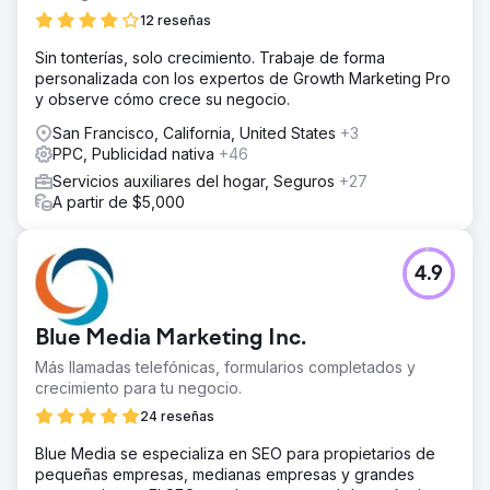
negocio terminó alquilando un segundo estacionamiento
12 reseñas
y contratando más empleados para satisfacer la
demanda. También se compró un Lamborghini para la
Sin tonterías, solo crecimiento. Trabaje de forma
campaña de marketing del taller.
personalizada con los expertos de Growth Marketing Pro
y observe cómo crece su negocio.
Ir a la página de la agencia
San Francisco, California, United States
+3
PPC, Publicidad nativa
+46
Servicios auxiliares del hogar, Seguros
+27
A partir de $5,000
4.9
Blue Media Marketing Inc.
Más llamadas telefónicas, formularios completados y
crecimiento para tu negocio.
24 reseñas
Blue Media se especializa en SEO para propietarios de
pequeñas empresas, medianas empresas y grandes