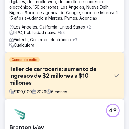
digitales, desarrollo web, desarrollo de comercio
electrónico, 150 personas, Los Ángeles, Nueva Delhi,
Nigeria. Socio de agencia de Google, socio de Microsoft.
15 años ayudando a Marcas, Pymes, Agencias
Los Angeles, California, United States
+2
PPC, Publicidad nativa
+54
Fintech, Comercio electrónico
+3
Cualquiera
Casos de éxito
Taller de carrocería: aumento de
ingresos de $2 millones a $10
millones
$
100,000
2026
6
meses
El reto
4.9
Este taller de carrocería tenía dificultades para atraer
nuevos clientes con un sitio web mal optimizado y sin
publicidad. Los propietarios trabajaban horas extra para
Brenton Way
atraer clientes a través de métodos tradicionales, pero no