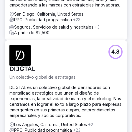
empoderando a las marcas con estrategias innovadoras.
La solución
IOI adoptó un enfoque basado en el ciclo de vida del
San Diego, California, United States
cliente. Analizamos los problemas que enfrentaban los
PPC, Publicidad programática
+23
talleres de rotulación de vehículos y qué podrían buscar
Seguros, Servicios de salud y hospitales
+3
en esa situación. Desarrollamos una estrategia de
A partir de $2,500
marketing para fomentar el conocimiento del producto,
desde la ignorancia total hasta la búsqueda de
soluciones, con posicionamiento multicanal. Combinamos
Google Ads con contenido SEO, cubriendo
4.8
estratégicamente palabras clave de bajo volumen y
publicando más de 120 páginas con estilo publicitario.
Con Google Ads, implementamos anuncios de contenido
DIJGTAL
dinámico para garantizar la máxima cobertura del embudo
Un colectivo global de estrategas.
de ventas.
DIJGTAL es un colectivo global de pensadores con
El resultado
mentalidad estratégica que unen el diseño de
Multiplicaron por cinco sus clientes potenciales por
experiencias, la creatividad de marca y el marketing. Nos
encima de lo que normalmente ven en una conferencia.
centramos en lograr el éxito a largo plazo para empresas
Su equipo de ventas comenzó a trabajar en las
emergentes en sus primeras etapas, emprendimientos
relaciones y, tras 2-3 meses, cerró acuerdos con un alto
empresariales y socios corporativos.
VCA para su software. En los primeros 15 meses,
añadimos 3 millones de dólares en VCA al negocio con
Los Angeles, California, United States
+2
este enfoque.
PPC, Publicidad programática
+23