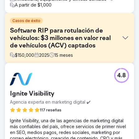
A partir de $1,000
Casos de éxito
Software RIP para rotulación de
vehículos: $3 millones en valor real
de vehículos (ACV) captados
$
150,000
2025
15
meses
El reto
4.8
La mayoría de los talleres de rotulación de vehículos
desconocen el software RIP y el potencial de ahorro en
tiempo y dinero. Esto dificulta llegar a nuevos clientes
Ignite Visibility
B2B (talleres de vehículos) fuera de las conferencias.
Dentro de las conferencias, la exposición a todo el
Agencia experta en marketing digital ✔️
mercado es limitada. El cliente necesitaba una forma
117 reseñas
fiable de anunciarse ante sus clientes objetivo. Dirigirse
únicamente a las palabras clave en la parte inferior del
Ignite Visibility, una de las agencias de marketing digital
embudo no generaría suficiente volumen. Y en la parte
más confiables del país, ofrece servicios de primer nivel
superior del embudo, es probable que estas palabras
en SEO, medios pagos, redes sociales, marketing por
clave tengan un volumen bajo.
correo electrónico, creación de contenido, CRO y más,