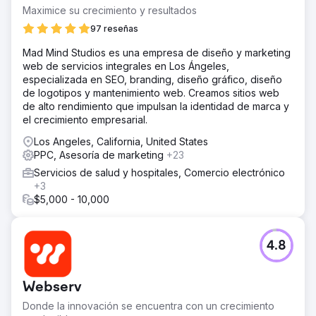
Maximice su crecimiento y resultados
La solución
Straight North tenía una solución doble: optimización de
97 reseñas
motores de búsqueda y campañas de búsqueda
Mad Mind Studios es una empresa de diseño y marketing
pagadas. La campaña de SEO se centró en contenido
web de servicios integrales en Los Ángeles,
fácil de usar, reduciendo la canibalización de palabras
especializada en SEO, branding, diseño gráfico, diseño
clave y mejorando los enlaces internos. Straight North
de logotipos y mantenimiento web. Creamos sitios web
aprovechó sus capacidades de inteligencia artificial para
de alto rendimiento que impulsan la identidad de marca y
mejorar la campaña de PPC.
el crecimiento empresarial.
El resultado
Los Angeles, California, United States
Los leads orgánicos aumentaron un 160%. El tráfico
PPC, Asesoría de marketing
+23
orgánico del sitio web aumentó un 335%. Los clientes
potenciales de búsqueda paga aumentaron un 31%,
Servicios de salud y hospitales, Comercio electrónico
mientras que el gasto mensual se mantuvo constante: una
+3
disminución del 24% en el CPA fue el principal impulsor.
$5,000 - 10,000
Ir a la página de la agencia
4.8
Webserv
Donde la innovación se encuentra con un crecimiento