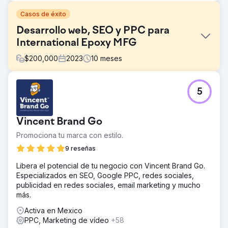
Casos de éxito
Desarrollo web, SEO y PPC para
International Epoxy MFG
$
200,000
2023
10
meses
El reto
5
Cree una nueva marca de epoxi centrada en el
consumidor de nuestro fabricante corporativo B2B.
La solución
Vincent Brand Go
Perfect Afternoon desarrolló un nuevo sitio web de
Promociona tu marca con estilo.
Entropy Resin con programación backend personalizada
en WordPress y WooCommerce. Lo integraron con
9 reseñas
nuestro ERP y Salesforce CRM, realizaron análisis de
Libera el potencial de tu negocio con Vincent Brand Go.
mercado y administraron nuestro SEO y SEM, mejorando
Especializados en SEO, Google PPC, redes sociales,
nuestra presencia en línea de manera efectiva.
publicidad en redes sociales, email marketing y mucho
El resultado
más.
Desde el relanzamiento, las ventas han aumentado un
Activa en Mexico
56% en lo que va del año. La integración con nuestro
PPC, Marketing de vídeo
+58
CRM simplifica el marketing para los consumidores finales