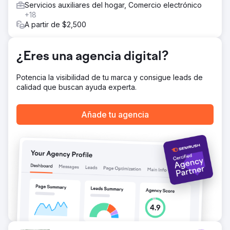
y facilita la vinculación de campañas sociales a nuestro
Servicios auxiliares del hogar, Comercio electrónico
sitio para obtener más información. El contenido
+18
educativo ha sido premiado y ha aumentado las consultas
A partir de $2,500
de los embajadores de SM.
¿Eres una agencia digital?
Ir a la página de la agencia
Potencia la visibilidad de tu marca y consigue leads de
calidad que buscan ayuda experta.
Añade tu agencia