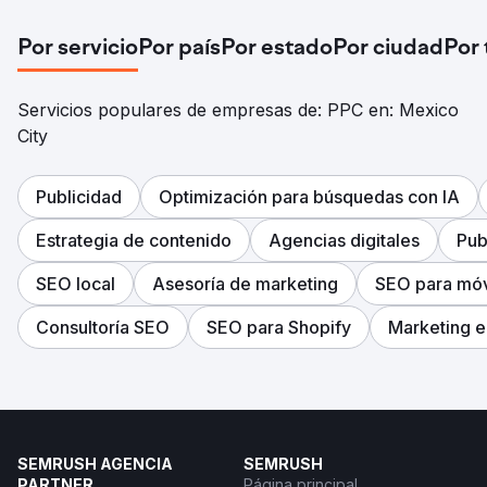
Por servicio
Por país
Por estado
Por ciudad
Por
Servicios populares de empresas de: PPC en: Mexico
City
Publicidad
Optimización para búsquedas con IA
Estrategia de contenido
Agencias digitales
Pub
SEO local
Asesoría de marketing
SEO para móv
Consultoría SEO
SEO para Shopify
Marketing e
SEMRUSH AGENCIA
SEMRUSH
PARTNER
Página principal