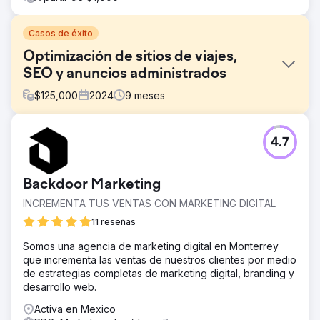
Casos de éxito
Optimización de sitios de viajes,
SEO y anuncios administrados
$
125,000
2024
9
meses
El reto
4.7
Perfect Afternoon rediseñó un sitio web de viajes para
cumplir con los requisitos técnicos de SEO, mejorando el
rendimiento y la visibilidad. Crearon páginas de destino
Backdoor Marketing
específicas, las vincularon a una campaña de anuncios
pagados estratégica y lograron un éxito significativo al
INCREMENTA TUS VENTAS CON MARKETING DIGITAL
aumentar el tráfico orgánico ganado y las conversiones.
11 reseñas
La solución
Somos una agencia de marketing digital en Monterrey
Realizamos una auditoría exhaustiva del sitio,
que incrementa las ventas de nuestros clientes por medio
identificamos problemas técnicos e implementamos
de estrategias completas de marketing digital, branding y
correcciones. Comparamos la velocidad del sitio, el
desarrollo web.
rendimiento y la experiencia de usuario móvil, lo que
generó mejoras específicas. Estos esfuerzos dieron
Activa en Mexico
como resultado un aumento promedio del 29 % en las