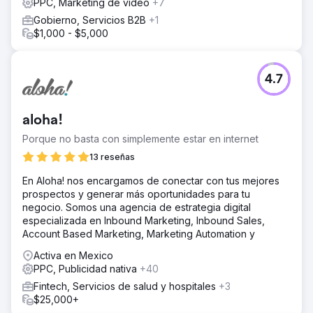
PPC, Marketing de vídeo
+7
conversiones, lo que demuestra la efectividad de
Gobierno, Servicios B2B
+1
nuestras optimizaciones.
$1,000 - $5,000
El resultado
El sitio de reservas centrado en viajes logró mejores
ubicaciones orgánicas y aumentó las conversiones
4.7
móviles gracias a las mejoras. Estas mejoras dieron lugar
a un CPA más bajo y una mayor retención de clientes, y
las clasificaciones orgánicas siguieron aumentando.
aloha!
Porque no basta con simplemente estar en internet
Ir a la página de la agencia
13 reseñas
En Aloha! nos encargamos de conectar con tus mejores
prospectos y generar más oportunidades para tu
negocio. Somos una agencia de estrategia digital
especializada en Inbound Marketing, Inbound Sales,
Account Based Marketing, Marketing Automation y
Activa en Mexico
PPC, Publicidad nativa
+40
Fintech, Servicios de salud y hospitales
+3
$25,000+