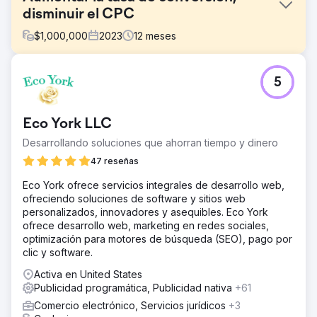
disminuir el CPC
$
1,000,000
2023
12
meses
El reto
5
Earlens estaba luchando por generar ventas de
audífonos a través de canales de medios pagos. Estaban
gastando un presupuesto de 6 cifras y no podían
Eco York LLC
generar ningún beneficio significativo.
Desarrollando soluciones que ahorran tiempo y dinero
La solución
Gestión de Google Ads, Bing Ads, Programmatic y Social
47 reseñas
Ads. Creación de páginas de destino y optimización de la
Eco York ofrece servicios integrales de desarrollo web,
tasa de conversión
ofreciendo soluciones de software y sitios web
El resultado
personalizados, innovadores y asequibles. Eco York
Gracias a la ayuda de Webserv, la tasa de conversión del
ofrece desarrollo web, marketing en redes sociales,
cliente ha mejorado en más del 200%; su CPC ha
optimización para motores de búsqueda (SEO), pago por
disminuido un 62%. El equipo aprovecha su conocimiento
clic y software.
y experiencia técnica para garantizar resultados
Activa en United States
oportunos y de calidad. También van más allá de su
Publicidad programática, Publicidad nativa
+61
deber para satisfacer las necesidades del cliente.
Comercio electrónico, Servicios jurídicos
+3