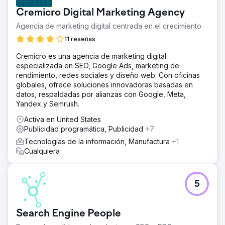
nuestra estrategia, lo que nos permitió captar una cuota
Cremicro Digital Marketing Agency
de mercado significativa e impulsar conversiones
Agencia de marketing digital centrada en el crecimiento
sustanciales en el comercio electrónico.
11 reseñas
El resultado
La campaña generó 30,4 millones de impresiones y logró
Cremicro es una agencia de marketing digital
9973 ventas en línea en 90 días, lo que generó más de
especializada en SEO, Google Ads, marketing de
$523 575 en ingresos por comercio electrónico.
rendimiento, redes sociales y diseño web. Con oficinas
Obtuvimos un CPA excepcionalmente bajo de $3,40, muy
globales, ofrece soluciones innovadoras basadas en
por debajo de los promedios de la industria, y obtuvimos
datos, respaldadas por alianzas con Google, Meta,
un ROAS de 4,1x. El éxito del piloto llevó a que nuestra
Yandex y Semrush.
agencia recibiera el presupuesto completo de publicidad
programática y de display, optimizando aún más la
Activa en United States
campaña y estableciendo un nuevo punto de referencia
Publicidad programática, Publicidad
+7
para los lanzamientos de comercio electrónico.
Tecnologías de la información, Manufactura
+1
Cualquiera
Ir a la página de la agencia
5
Search Engine People