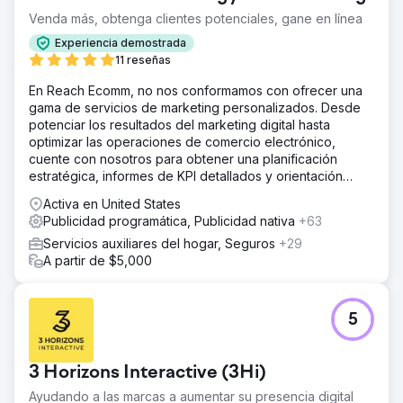
Venda más, obtenga clientes potenciales, gane en línea
La solución
Nuestro equipo recopiló una colección de ubicaciones
Experiencia demostrada
de estreno. Estas ubicaciones incluyeron 25 quioscos
11 reseñas
retroiluminados alrededor de West Village y el centro de
En Reach Ecomm, no nos conformamos con ofrecer una
la ciudad, 7 pantallas digitales en centros comerciales
gama de servicios de marketing personalizados. Desde
locales de Dallas y anuncios de retargeting móvil
potenciar los resultados del marketing digital hasta
programático de cortesía basados en el seguimiento de
optimizar las operaciones de comercio electrónico,
dispositivos y la proximidad geográfica a los anuncios
cuente con nosotros para obtener una planificación
OOH.
estratégica, informes de KPI detallados y orientación
El resultado
experta.
Activa en United States
Anderson Collaborative cumplió con todas las solicitudes
Publicidad programática, Publicidad nativa
+63
y cumplió con las fechas de entrega ajustadas gracias al
arduo trabajo de nuestro equipo. Todas las ubicaciones
Servicios auxiliares del hogar, Seguros
+29
produjeron un total estimado de 11.346.569 impresiones,
A partir de $5,000
generando una enorme cantidad de conciencia en el
área de DFW.
5
Ir a la página de la agencia
3 Horizons Interactive (3Hi)
Ayudando a las marcas a aumentar su presencia digital