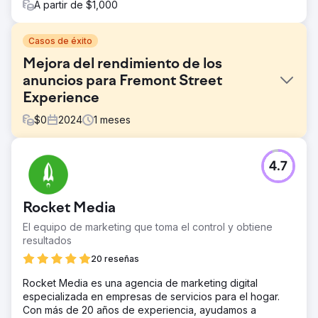
A partir de $1,000
Casos de éxito
Mejora del rendimiento de los
anuncios para Fremont Street
Experience
$
0
2024
1
meses
El reto
4.7
Los anuncios programáticos y sociales de Fremont Street
Experience estaban saturados, lo que generaba una
menor interacción y un rendimiento de ingresos
Rocket Media
deficiente. El objetivo era rediseñar estos anuncios para
mejorar la visibilidad, la interacción y el retorno de la
El equipo de marketing que toma el control y obtiene
inversión publicitaria (ROAS).
resultados
La solución
20 reseñas
Levy Online utilizó el software de atención visual (VAS)
Rocket Media es una agencia de marketing digital
de 3M para analizar y diseñar diseños de anuncios
especializada en empresas de servicios para el hogar.
limpios y de alto contraste. Se crearon cuatro variaciones
Con más de 20 años de experiencia, ayudamos a
de anuncios, centrándose en la ubicación del texto y los