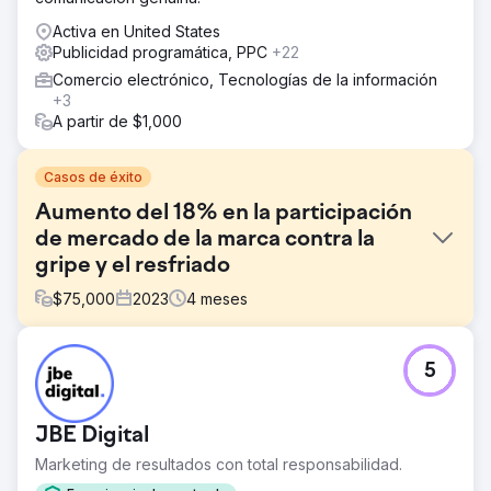
Activa en United States
Publicidad programática, PPC
+22
Comercio electrónico, Tecnologías de la información
+3
A partir de $1,000
Casos de éxito
Aumento del 18% en la participación
de mercado de la marca contra la
gripe y el resfriado
$
75,000
2023
4
meses
El reto
5
Linctagon es uno de los remedios más conocidos de
Sudáfrica contra la gripe y el resfriado. Se nos encargó
desarrollar y gestionar su campaña digital para 2023,
JBE Digital
como ya hicimos en años anteriores con grandes cifras
de crecimiento. Linctagon vende sus productos en
Marketing de resultados con total responsabilidad.
farmacias y cadenas minoristas clave y el producto está