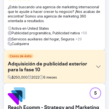
¿Estás buscando una agencia de marketing internacional
que te ayude a hacer crecer tu negocio? ¡Nos acabas de
encontrar! Somos una agencia de marketing 360
orientada a resultados.
Activa en United States
Publicidad programática, Publicidad nativa
+56
Servicios auxiliares del hogar, Seguros
+29
Cualquiera
Casos de éxito
Adquisición de publicidad exterior
para la fase 10
$
250,000
2022
6
meses
El reto
5
Ante el desafío de aumentar el conocimiento de las
aplicaciones de la Fase 10, nuestro equipo ejecutó una
campaña integral de publicidad exterior en DFW, dirigida
Reach Ecomm - Strategy and Marketing
al conocimiento y las descargas de aplicaciones.