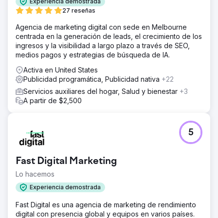
Experiencia demostrada
disponible en línea a través de servicios de entrega de
27 reseñas
alimentos y minoristas.
Agencia de marketing digital con sede en Melbourne
La solución
centrada en la generación de leads, el crecimiento de los
Desarrollamos un concepto creativo, "Recupere su
ingresos y la visibilidad a largo plazo a través de SEO,
invierno", e implementamos una estrategia para dominar
medios pagos y estrategias de búsqueda de IA.
el panorama cuando los consumidores buscaran o
investigaran remedios para la gripe y el resfriado. Esto
Activa en United States
incluyó: publicidad gráfica, de video y programática
Publicidad programática, Publicidad nativa
+22
basada en el comportamiento de búsqueda. La
Servicios auxiliares del hogar, Salud y bienestar
+3
publicidad en YouTube se basa en términos de búsqueda
A partir de $2,500
y visualizaciones de contenido. Marketing en redes
sociales y publicidad social paga en nuestras plataformas
y con socios minoristas. Publicidad y publicidad por
palabras clave con socios minoristas clave.
5
El resultado
Aumento del 18 % en la cuota de mercado en Sudáfrica
Fast Digital Marketing
en comparación con los datos de ventas del año anterior.
Póngase en contacto con nosotros para ver el vídeo
Lo hacemos
completo del estudio de caso.
Experiencia demostrada
Fast Digital es una agencia de marketing de rendimiento
Ir a la página de la agencia
digital con presencia global y equipos en varios países.