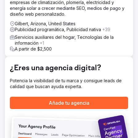
empresas de climatización, plomería, electricidad y
elementos de diseño, y se realizaron pruebas A/B con los
energía solar a crecer mediante SEO, medios de pago y
anuncios originales para determinar su efectividad.
diseño web personalizado.
El resultado
Gilbert, Arizona, United States
Los anuncios rediseñados superaron a los originales, y la
Publicidad programática, Publicidad nativa
+39
versión con mejor rendimiento logró una efectividad 2,5
veces superior. En general, se registró un aumento del
Servicios auxiliares del hogar, Tecnologías de la
130 % en los ingresos y del 80 % en el ROAS, lo que
información
+1
demuestra el impacto de las mejoras de diseño basadas
A partir de $2,500
en datos.
¿Eres una agencia digital?
Ir a la página de la agencia
Potencia la visibilidad de tu marca y consigue leads de
calidad que buscan ayuda experta.
Añade tu agencia