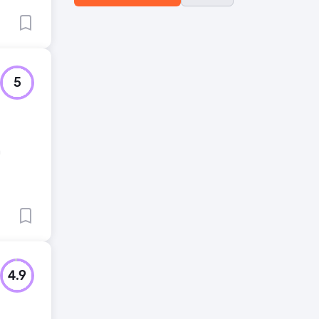
5
a
4.9