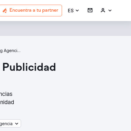
ES
Encuentra a tu partner
Programmatic Advertising Agencies In New Jersey
 Publicidad
ncias
unidad
gencia