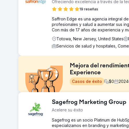
Ofreciendo excelencia a través de la te
19 reseñas
Saffron Edge es una agencia integral d
profesionales y salud a aumentar sus i
Con más de 17 años de experiencia y má
Totowa, New Jersey, United States
Servicios de salud y hospitales, Come
Mejora del rendimient
Experience
Casos de éxito
$
0
2024
El reto
Sagefrog Marketing Group
Los anuncios programáticos y sociales de Fremont St
Acelere su éxito
y un rendimiento de ingresos deficiente. El objetivo era
retorno de la inversión publicitaria (ROAS).
Sagefrog es un socio Platinum de HubSpo
especializamos en branding y marketing 
La solución