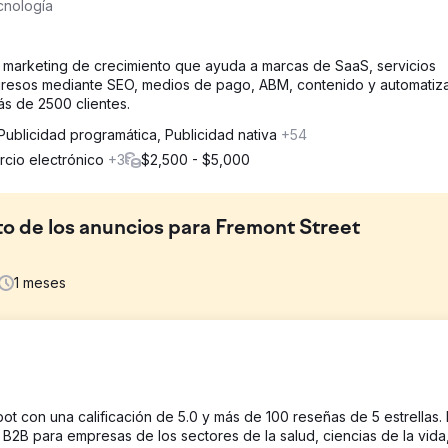
cnología
e marketing de crecimiento que ayuda a marcas de SaaS, servicios
ngresos mediante SEO, medios de pago, ABM, contenido y automatiza
s de 2500 clientes.
Publicidad programática, Publicidad nativa
+54
rcio electrónico
+3
$2,500 - $5,000
o de los anuncios para Fremont Street
1
meses
reet Experience estaban saturados, lo que generaba una menor inte
 rediseñar estos anuncios para mejorar la visibilidad, la interacción 
t con una calificación de 5.0 y más de 100 reseñas de 5 estrellas.
B2B para empresas de los sectores de la salud, ciencias de la vida