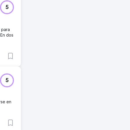
5
 para
 En dos
5
rse en