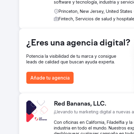
software y tecnología, industria y servic
Levy Online utilizó el software de atención visual (VA
contraste. Se crearon cuatro variaciones de anuncios,
Princeton, New Jersey, United States
realizaron pruebas A/B con los anuncios originales par
Fintech, Servicios de salud y hospital
El resultado
Los anuncios rediseñados superaron a los originales, 
superior. En general, se registró un aumento del 130 
las mejoras de diseño basadas en datos.
¿Eres una agencia digital?
Ir a la página de la agencia
Potencia la visibilidad de tu marca y consigue
leads de calidad que buscan ayuda experta.
Añade tu agencia
Red Bananas, LLC.
¡Llevando tu marketing digital a nuevas al
Con oficinas en California, Filadelfia y 
industria en todo el mundo. Nuestros e
desbloquear cualquier campaña en todo 