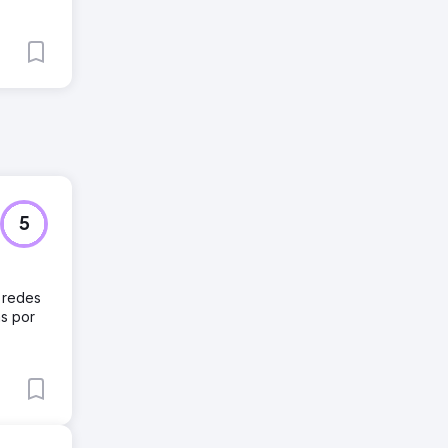
5
 redes
as por