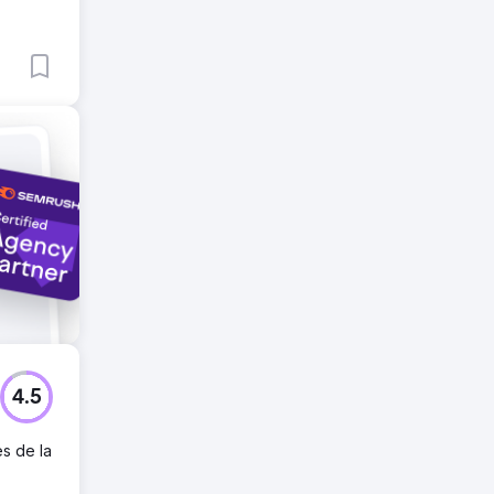
to
 se
to de
4.5
es de la