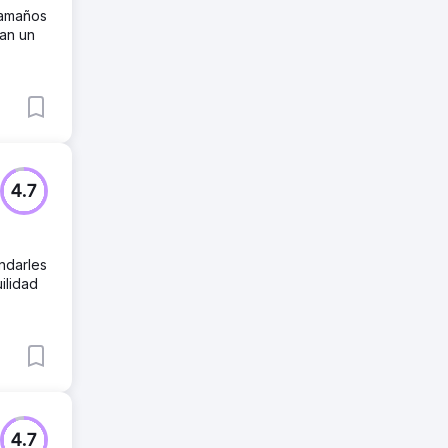
tamaños
ran un
4.7
indarles
ilidad
4.7