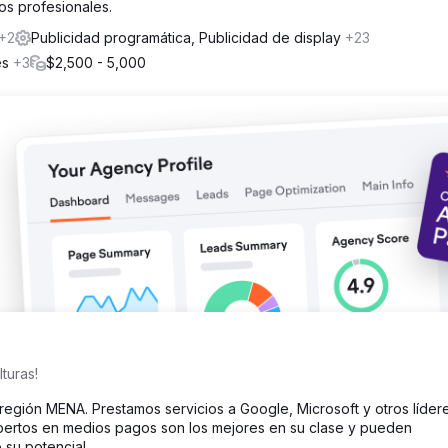
ios profesionales.
S) de 3M para analizar y diseñar diseños de anuncios limpios y de al
 centrándose en la ubicación del texto y los elementos de diseño, y
+2
Publicidad programática, Publicidad de display
+23
a determinar su efectividad.
es
+3
$2,500 - 5,000
y la versión con mejor rendimiento logró una efectividad 2,5 veces
% en los ingresos y del 80 % en el ROAS, lo que demuestra el impac
turas!
la región MENA. Prestamos servicios a Google, Microsoft y otros líder
xpertos en medios pagos son los mejores en su clase y pueden
su potencial.