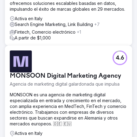
ofrecemos soluciones escalables basadas en datos,
el proceso de indexación y aumentamos la probabilidad
impulsando el éxito de marcas globales en 29 mercados.
de aparición diaria en Google Jobs. El contenido
informativo permitió a Gi Group presidir las búsquedas
Activa en Italy
informativas y aumentar el tráfico orgánico.
Search Engine Marketing, Link Building
+7
El resultado
Fintech, Comercio electrónico
+1
+20% Tráfico orgánico +7% Solicitud +5% Registro
A partir de $1,000
+130% Índice de visibilidad +80% Palabras clave en TOP
10
4.6
Ir a la página de la agencia
MONSOON Digital Marketing Agency
Agencia de marketing digital galardonada que impulsa
MONSOON es una agencia de marketing digital
especializada en entrada y crecimiento en el mercado,
con amplia experiencia en MedTech, FinTech y comercio
electrónico. Trabajamos con empresas de diversos
sectores que buscan expandirse en Alemania y otros
mercados europeos. 🇩🇪 🇪🇺
Activa en Italy