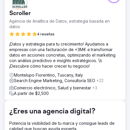
orgánico al sitio; evitar pérdidas de tráfico durante y
después de la migración; aumentar el número de
Scroller
resultados en la posición 0 del sitio web; mejorar la
visibilidad orgánica de las palabras clave objetivo
Agencia de Analítica de Datos, estrategia basada en
seleccionadas en un 5 %; aumentar el número de clics
datos
orgánicos en un 20 % y las sesiones orgánicas en un 23
4 reseñas
%. En sinergia entre SEO y medios digitales de pago:
optimizar las inversiones y el coste por conversión.
¡Datos y estrategia para tu crecimiento! Ayudamos a
empresas con una facturación de +3M€ a transformar
La solución
datos en acciones concretas, optimizando el marketing
Optimizaciones técnicas y de contenido; migración de
con análisis predictivo e insights estratégicos. 🚀
sitios web y subdominios; optimización de más de 20
¡Descubre cómo hacer crecer tu negocio!
páginas transaccionales; creación de más de 30 páginas
con optimización SEO. Campaña SEO off-page en 7
Montelupo Fiorentino, Tuscany, Italy
landing pages optimizadas y publicación de 44
Search Engine Marketing, Consultoría SEO
+22
contenidos con enlaces dofollow.
Comercio electrónico, Salud y bienestar
+3
El resultado
A partir de $2,500
RESULTADOS ON-SITE: +23% de clics orgánicos tras la
migración, más de 25 resultados en la posición 0.
RESULTADOS FUERA DE SITE: +30% de clics en
¿Eres una agencia digital?
búsquedas segmentadas, +35% de sesiones orgánicas y
+1% de visibilidad orgánica. RESULTADOS PAGADOS:
Potencia la visibilidad de tu marca y consigue leads de
+128% de conversiones en la campaña de TikTok Ads
calidad que buscan ayuda experta.