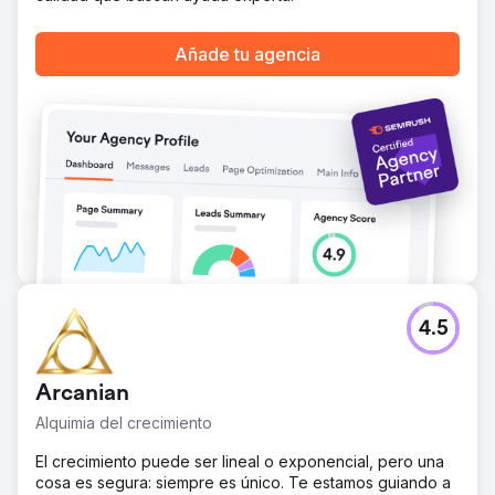
para páginas optimizadas para SEO, en comparación con
páginas no optimizadas y solo de conversión. -27% de
CPA en campañas DSA de Google Ads en páginas
Añade tu agencia
optimizadas para SEO, en comparación con campañas
SEA tradicionales dirigidas a widgets de conversión.
Ir a la página de la agencia
4.5
Arcanian
Alquimia del crecimiento
El crecimiento puede ser lineal o exponencial, pero una
cosa es segura: siempre es único. Te estamos guiando a