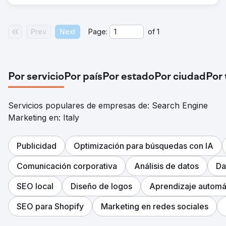
Prev
Next
Page:
of
1
Por servicio
Por país
Por estado
Por ciudad
Por
Servicios populares de empresas de: Search Engine
Marketing en: Italy
Publicidad
Optimización para búsquedas con IA
Comunicación corporativa
Análisis de datos
Da
SEO local
Diseño de logos
Aprendizaje automát
SEO para Shopify
Marketing en redes sociales