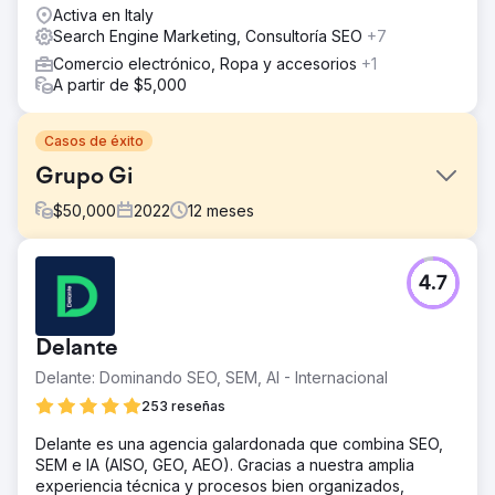
Activa en Italy
Search Engine Marketing, Consultoría SEO
+7
Comercio electrónico, Ropa y accesorios
+1
A partir de $5,000
Casos de éxito
Grupo Gi
$
50,000
2022
12
meses
El reto
4.7
Mejore la clasificación y el tráfico orgánico para aumentar
la cantidad de clientes potenciales (solicitudes y
registros) con CPL más bajos. Mejorar la clasificación
Delante
para búsquedas informativas relacionadas con el empleo.
Fortalecer la visibilidad en Google Jobs. Consolidar
Delante: Dominando SEO, SEM, AI - Internacional
presencia en SERPs para todas las consultas
253 reseñas
relacionadas con búsquedas geolocales.
Delante es una agencia galardonada que combina SEO,
La solución
SEM e IA (AISO, GEO, AEO). Gracias a nuestra amplia
Logramos mejorar la clasificación orgánica y de Google
experiencia técnica y procesos bien organizados,
Jobs a través de la nueva arquitectura SEO. Aceleramos