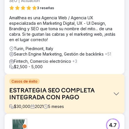
SEO | Actuación
3 reseñas
Amalthea es una Agencia Web / Agencia UX
especializada en Marketing Digital, UX - UI Design,
Branding y SEO que toma su nombre del mito... de una
cabra. Si te gustan las cabras y el marketing web, ¡estás
en el lugar correcto!
Turin, Piedmont, Italy
Search Engine Marketing, Gestión de backlinks
+51
Fintech, Comercio electrónico
+3
$2,500 - 5,000
Casos de éxito
ESTRATEGIA SEO COMPLETA
INTEGRADA CON PAGO
$
30,000
2021
5
meses
El reto
4.7
Mejorar la visibilidad orgánica general y el tráfico