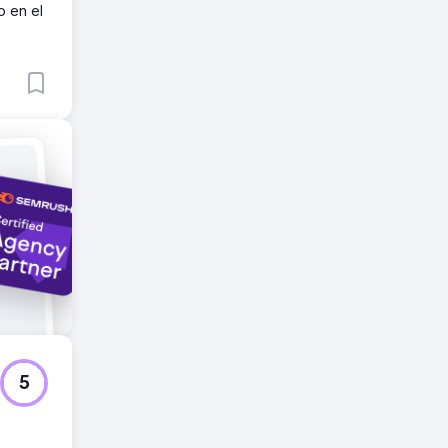
o en el
ntenido
echamos
tidos.
versión
5