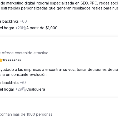
 marketing digital integral especializada en SEO, PPC, redes soci
 estrategias personalizadas que generan resultados reales para nu
e backlinks
+60
del hogar
+29
A partir de $1,000
e ofrece contenido atractivo
82 reseñas
ayudado a las empresas a encontrar su voz, tomar decisiones decis
ria en constante evolución.
e backlinks
+63
del hogar
+29
Cualquiera
 confían más de 1000 personas