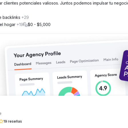
ar clientes potenciales valiosos. Juntos podemos impulsar tu negoci
ompleja, incluidos problemas de renderizado JS, desarrollo de co
io y construcción de enlaces de un extremo a otro. Además, aprov
oa para crear una campaña verdaderamente integral.
e backlinks
+29
del hogar
+19
$0 - $5,000
 del 8 %, aumentando la cantidad y el valor de los usuarios conver
resos orgánicos, lo que generó un impresionante retorno de la in
e
19 reseñas