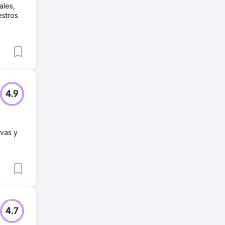
ales,
estros
4.9
ivas y
4.7