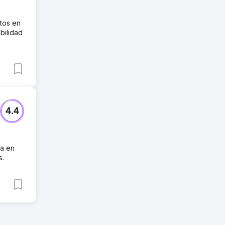
tos en
bilidad
4.4
za en
s.