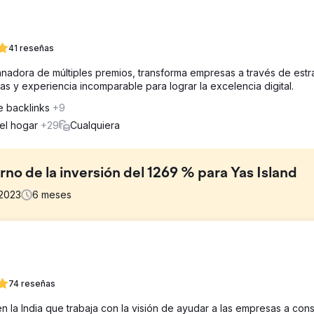
41 reseñas
ganadora de múltiples premios, transforma empresas a través de estr
s y experiencia incomparable para lograr la excelencia digital.
e backlinks
+9
del hogar
+29
Cualquiera
no de la inversión del 1269 % para Yas Island
2023
6
meses
anquila con el deseo de capitalizar sus campañas existentes y
sos y el valor de los pedidos. Sus tres objetivos principales eran
lor promedio de los pedidos orgánicos y los usuarios orgánicos
74 reseñas
la India que trabaja con la visión de ayudar a las empresas a const