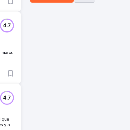
4.7
o marco
4.7
d que
es y a