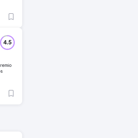
4.5
premio
os