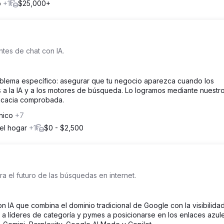
o
+1
$25,000+
ntes de chat con IA.
oblema específico: asegurar que tu negocio aparezca cuando los
a la IA y a los motores de búsqueda. Lo logramos mediante nuestr
ficacia comprobada.
nico
+7
del hogar
+1
$0 - $2,500
 el futuro de las búsquedas en internet.
IA que combina el dominio tradicional de Google con la visibilida
os a líderes de categoría y pymes a posicionarse en los enlaces azul