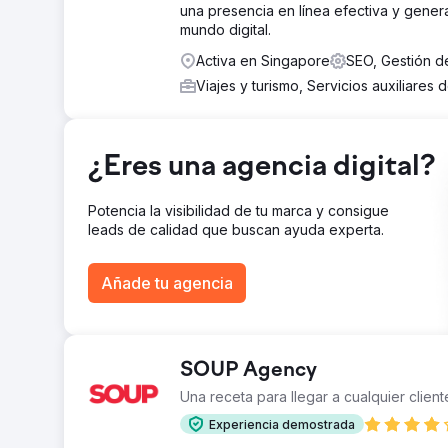
La solución
una presencia en línea efectiva y gener
Nuestro trabajo combinó una implementación técnica c
mundo digital.
de embudo completo, optimizaciones ágiles en el sit
el material existente de "Kids Go Free" y Jason Mam
Activa en Singapore
SEO, Gestión d
Viajes y turismo, Servicios auxiliares 
El resultado
La campaña superó todos sus objetivos en un promedio
En general, generamos más de $590 000 en nuevos ing
del 1269 % para nuestro cliente.
¿Eres una agencia digital?
Ir a la página de la agencia
Potencia la visibilidad de tu marca y consigue
leads de calidad que buscan ayuda experta.
Añade tu agencia
SOUP Agency
Una receta para llegar a cualquier client
Experiencia demostrada