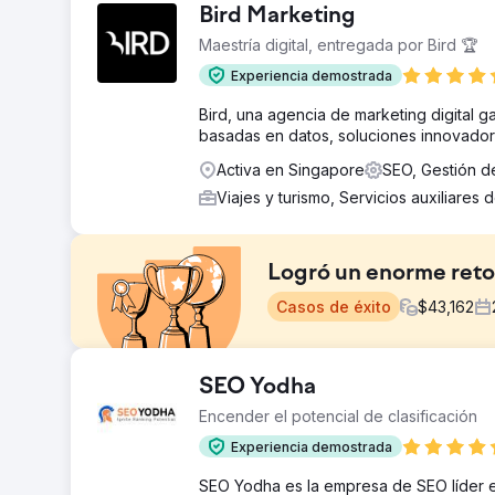
Bird Marketing
Maestría digital, entregada por Bird 🏆
Experiencia demostrada
Bird, una agencia de marketing digital 
basadas en datos, soluciones innovadora
Activa en Singapore
SEO, Gestión d
Viajes y turismo, Servicios auxiliares 
Logró un enorme retor
Casos de éxito
$
43,162
El reto
SEO Yodha
Yas Island se acercó a su temporada de verano más tr
Encender el potencial de clasificación
asociaciones con celebridades para aumentar los ingre
aumentar los ingresos por búsquedas orgánicas, el va
Experiencia demostrada
mensuales.
SEO Yodha es la empresa de SEO líder en 