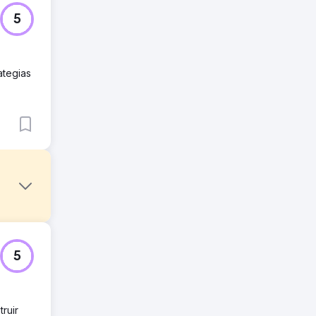
5
ategias
5
ruir