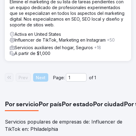
Elimine el marketing de su lista de tareas pendientes con
un equipo dedicado de profesionales experimentados
que se especializan en todos los aspectos del marketing
digital. Nos especializamos en SEO, SEO local y diseño y
soporte de sitios web.
Activa en United States
Influencer de TikTok, Marketing en Instagram
+50
Servicios auxiliares del hogar, Seguros
+18
A partir de $1,000
Prev
Next
Page:
of
1
Por servicio
Por país
Por estado
Por ciudad
Por
Servicios populares de empresas de: Influencer de
TikTok en: Philadelphia