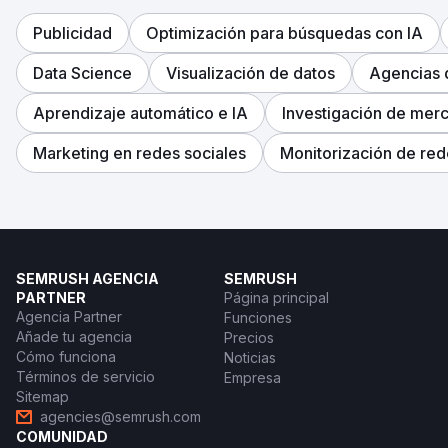
Publicidad
Optimización para búsquedas con IA
Data Science
Visualización de datos
Agencias d
Aprendizaje automático e IA
Investigación de mer
Marketing en redes sociales
Monitorización de red
SEMRUSH AGENCIA
SEMRUSH
PARTNER
Página principal
Agencia Partner
Funciones
Añade tu agencia
Precios
Cómo funciona
Noticias
Términos de servicio
Empresa
Sitemap
agencies@semrush.com
COMUNIDAD