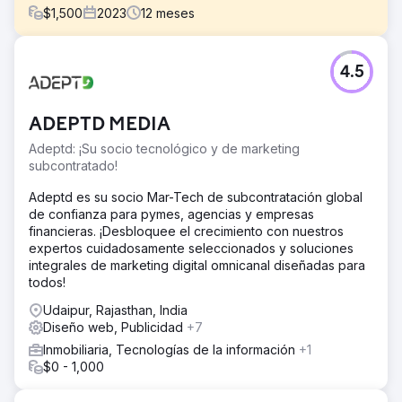
$
1,500
2023
12
meses
El reto
4.5
Jen se puso en contacto con nosotros en febrero
porque tenía dificultades para aparecer en la primera
página de Google y las ventas de su ropa vintage se
ADEPTD MEDIA
habían estancado. Quería competir en igualdad de
condiciones con empresas como Beyond Retro y The
Adeptd: ¡Su socio tecnológico y de marketing
Vintage Store Online.
subcontratado!
La solución
Adeptd es su socio Mar-Tech de subcontratación global
Nuestro equipo detectó que la página de inicio de
de confianza para pymes, agencias y empresas
Vintage Folk no tenía contenido personalizable. Además,
financieras. ¡Desbloquee el crecimiento con nuestros
los metadatos eran muy pobres y su perfil de vínculo de
expertos cuidadosamente seleccionados y soluciones
retroceso también era un poco desordenado, por lo que
integrales de marketing digital omnicanal diseñadas para
esto nos brindó la oportunidad de mejorar su estrategia
todos!
de SEO dentro y fuera de la página.
Udaipur, Rajasthan, India
El resultado
Diseño web, Publicidad
+7
Desde febrero, cuando comenzamos esta campaña,
Inmobiliaria, Tecnologías de la información
+1
nuestro equipo ha logrado impulsar Vintage Folk de 93
$0 - 1,000
páginas 1 de Google Organic en febrero a 506 en la
actualidad, ¡y las ventas de la búsqueda solo orgánica se