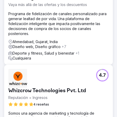
rendimiento de las palabras clave e impulsar las
Vaya más allá de las ofertas y los descuentos
conversiones en múltiples plataformas digitales.
Programa de fidelización de canales personalizado para
La solución
generar lealtad de por vida. Una plataforma de
Al reconocer los desafíos y las oportunidades únicos
fidelización inteligente que impacta positivamente las
inherentes a su industria, nuestro equipo se embarcó en
decisiones de compra de los socios de canales
un enfoque multifacético que integró mejoras de SEO,
posteriores.
marketing de contenido personalizado, campañas de
redes sociales específicas y estrategias de PPC basadas
Ahmedabad, Gujarat, India
en datos. Al optimizar cada faceta de la huella digital de
Diseño web, Diseño gráfico
+7
Adobe, nuestro objetivo era crear un ecosistema en línea
Deporte y fitness, Salud y bienestar
+1
cohesivo y dinámico que no solo atrajera más tráfico, sino
Cualquiera
que también convirtiera ese tráfico en clientes leales y
aumentara el ROI general.
El resultado
4.7
El tráfico orgánico mejoró de 107 millones a 152 millones
(%) El número de palabras clave de clasificación
orgánica aumentó de 13,7 millones a 29,7 millones (%) Un
Whizcrow Technologies Pvt. Ltd
aumento sustancial en el valor del tráfico orgánico de
Reputación = Ingresos
$68,9 millones a $97,1 millones (%) Los dominios de
referencia aumentaron de 1,8 millones a 1,9 millones (%)
4 reseñas
Somos una agencia de marketing y tecnología de
Ir a la página de la agencia