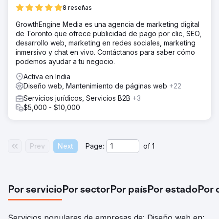
El proyecto ha tenido éxito en muchos aspectos. No solo
8 reseñas
creamos un sitio web de primera calidad, sino que
también coincidió con la visión que teníamos desde el
GrowthEngine Media es una agencia de marketing digital
principio.
de Toronto que ofrece publicidad de pago por clic, SEO,
desarrollo web, marketing en redes sociales, marketing
inmersivo y chat en vivo. Contáctanos para saber cómo
Ir a la página de la agencia
podemos ayudar a tu negocio.
Activa en India
Diseño web, Mantenimiento de páginas web
+22
Servicios jurídicos, Servicios B2B
+3
$5,000 - $10,000
Prev
Next
Page:
of
1
Por servicio
Por sector
Por país
Por estado
Por 
Servicios populares de empresas de: Diseño web en: