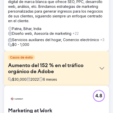
digital de marca blanca que ofrece SEO, PPC, desarrollo
web, análisis, etc. Brindamos estrategias de marketing
personalizadas para generar ingresos para los negocios
de sus clientes, siguiendo siempre un enfoque centrado
en el cliente.
Patna, Bihar, India
Diseño web, Asesoría de marketing
+22
Servicios auxiliares del hogar, Comercio electrónico
+3
$0 - 1,000
Casos de éxito
Aumento del 152 % en el tráfico
orgánico de Adobe
$
30,000
2022
6
meses
El reto
4.8
Adobe se acercó a nosotros con una necesidad
específica de marketing digital y solicitó el desarrollo de
una estrategia integral destinada a reforzar su presencia
Marketing at Work
en línea, involucrar a su público objetivo, mejorar el