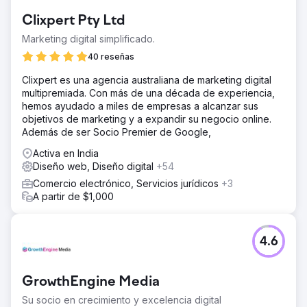
EGO. Inicialmente, la plataforma se basó en Magento 1,
Clixpert Pty Ltd
pero luego la actualizamos a Magento 2.2.5 Cloud
Commerce para tener una base más sólida. Para manejar
Marketing digital simplificado.
el tráfico pico, configuramos un nuevo servidor y
40 reseñas
desarrollamos una aplicación para procesar feeds de
productos. El CRM y la búsqueda inteligente plantearon
Clixpert es una agencia australiana de marketing digital
desafíos difíciles, pero integramos Exponea CRM para la
multipremiada. Con más de una década de experiencia,
retención de clientes y la búsqueda inteligente Klevu
hemos ayudado a miles de empresas a alcanzar sus
para una experiencia de usuario fluida, lo que garantiza
objetivos de marketing y a expandir su negocio online.
operaciones fluidas y mejores resultados.
Además de ser Socio Premier de Google,
La solución
Activa en India
Nos enorgullece presentar EGO, una tienda de comercio
Diseño web, Diseño digital
+54
electrónico diseñada para mujeres amantes de los
Comercio electrónico, Servicios jurídicos
+3
zapatos clásicos y las últimas tendencias de moda. EGO
A partir de $1,000
es un destino perfecto para quienes marcan tendencias y
son entusiastas de la moda y ofrece un sitio web
completamente funcional que incluye una amplia gama de
calzado, ropa y accesorios de alta calidad. Con opciones
4.6
elegantes y perfectas para cualquier ocasión, está
diseñado para satisfacer las necesidades de la mujer
moderna y vanguardista.
GrowthEngine Media
El resultado
Su socio en crecimiento y excelencia digital