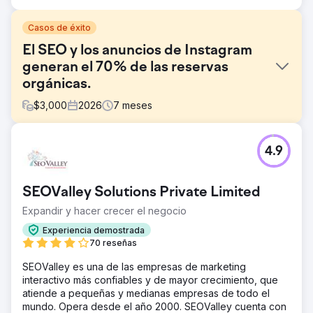
Casos de éxito
El SEO y los anuncios de Instagram
generan el 70% de las reservas
orgánicas.
$
3,000
2026
7
meses
El reto
4.9
Una empresa de turismo boutique dependía al 100% de
la publicidad de pago y las colaboraciones offline para
captar clientes. Su sitio web no tenía visibilidad SEO, el
SEOValley Solutions Private Limited
tráfico orgánico era insignificante y el contenido de
Instagram no generaba consultas. El aumento de los
Expandir y hacer crecer el negocio
costes de Google Ads y Meta Ads estaba mermando los
Experiencia demostrada
márgenes, la optimización de la tasa de conversión era
70 reseñas
inexistente en todos los embudos de reserva y la marca
carecía de un motor de generación de demanda
SEOValley es una de las empresas de marketing
sostenible. Necesitaban una agencia de marketing digital
interactivo más confiables y de mayor crecimiento, que
que pudiera desarrollar una estrategia SEO y de redes
atiende a pequeñas y medianas empresas de todo el
sociales a largo plazo.
mundo. Opera desde el año 2000. SEOValley cuenta con