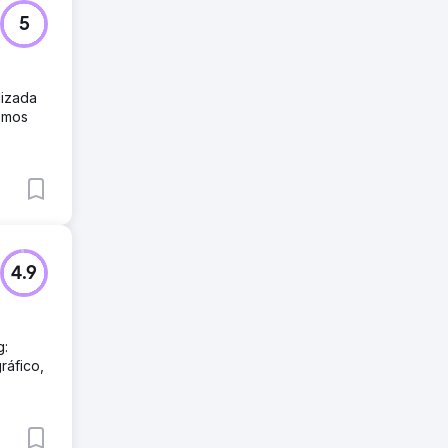
5
lizada
emos
4.9
g:
ráfico,