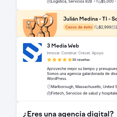
Logística, Servicios B2B
+1
$5,000 -
Julián Medina - TI - 
Casos de éxito
$
2,999
El reto
3 Media Web
El cliente se enfrentaba a ineficiencias debido a pro
Innovar. Construir. Crecer. Apoyo.
necesitaba un socio receptivo y organizado para gesti
30 reseñas
La solución
Optimizamos sus flujos de trabajo automatizando tare
Aproveche mejor su tiempo y presupues
Nuestro equipo se mantuvo altamente organizado y rec
Somos una agencia galardonada de diseño
Implementamos rápidamente las revisiones basadas en 
WordPress.
positivas de las partes interesadas.
Marlborough, Massachusetts, United S
El resultado
Fintech, Servicios de salud y hospital
Gracias al trabajo de LaV1, el cliente redujo los proc
comentarios positivos de las partes interesadas. El e
Además, implementaron rápidamente las revisiones bas
¿Eres una agencia digital?