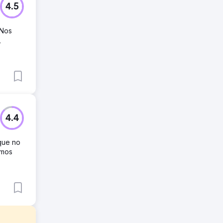
4.5
 Nos
,
4.4
que no
emos