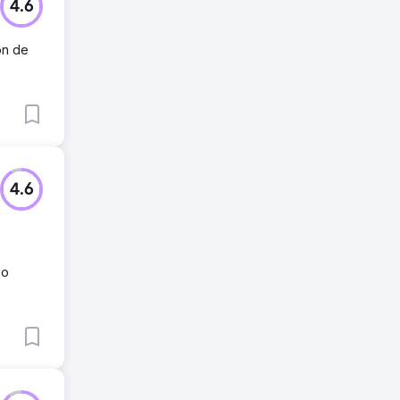
4.6
ón de
4.6
eo