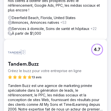
nos clients à obtenir des prospects avec le
Résultat
référencement, Google Ads, PPC, les médias sociaux et
Nous avons réussi à vendre 40 mobil-homes en 2 mois.
plus encore !
En conséquence, le client génère plus de 7,2 millions de
Deerfield Beach, Florida, United States
revenus. Le volume de leads est passé d'environ 150
Annonces, Annonces natives
+53
leads par mois à 800-900 leads par mois.
Services à domicile, Soins de santé et hôpitaux
+22
À partir de $1,000
Vers la page de l'agence
4.7
Tandem.Buzz
Créez le buzz pour votre entreprise en ligne
13 avis
Tandem Buzz est une agence de marketing primée
spécialisée dans la génération de leads, le
référencement, le PPC, les médias sociaux et la
conception de sites Web, fournissant des résultats pour
des clients comme All My Sons et Time4Learning depuis
2006. Notre expertise fait de nous un acteur de premier