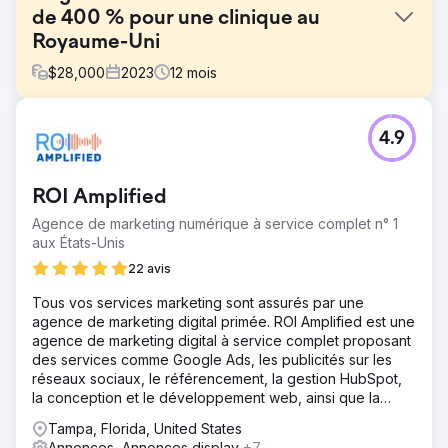
de 400 % pour une clinique au
Royaume-Uni
$
28,000
2023
12
mois
Défi
4.9
Cette clinique avait un coût par prospect d'environ 40 $
lorsque nous avons commencé à travailler avec eux. Ils
n’atteignaient même pas le seuil de rentabilité avec ces
ROI Amplified
chiffres.
Agence de marketing numérique à service complet n° 1
Solution
aux États-Unis
Nous avons réussi à diffuser leurs annonces en quelques
semaines. Un coût moyen par prospect de 5 à 6 $ en
22 avis
fonction des services fournis.
Tous vos services marketing sont assurés par une
Résultat
agence de marketing digital primée. ROI Amplified est une
Amélioration significative par rapport aux résultats
agence de marketing digital à service complet proposant
obtenus précédemment. Taux de conversion +36 %
des services comme Google Ads, les publicités sur les
Leads +400 % Coût/Lead -80 %
réseaux sociaux, le référencement, la gestion HubSpot,
la conception et le développement web, ainsi que la
gestion des e-mails et l'automatisation.
Vers la page de l'agence
Tampa, Florida, United States
Annonces, Annonces display
+7