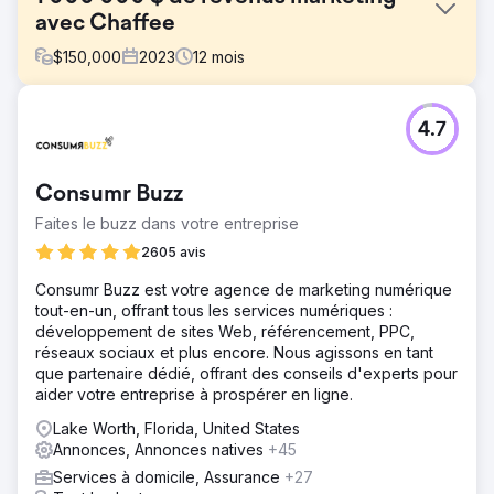
avec Chaffee
$
150,000
2023
12
mois
Défi
4.7
Le président Peter Chaffee a été confronté à une
décision cruciale en 2022 : embaucher un spécialiste du
marketing interne à temps plein ou s'associer à une
Consumr Buzz
agence de marketing numérique à service complet pour
les aider à développer leur entreprise sur de nouveaux
Faites le buzz dans votre entreprise
marchés.
2605 avis
Solution
Consumr Buzz est votre agence de marketing numérique
Les efforts d'Estes Media comprenaient : ● La création de
tout-en-un, offrant tous les services numériques :
contenu mensuel, notamment des blogs, des pages et
développement de sites Web, référencement, PPC,
des études de cas. ● Campagnes de recherche et de
réseaux sociaux et plus encore. Nous agissons en tant
publicité sociale. ● Développement et mise en œuvre de
que partenaire dédié, offrant des conseils d'experts pour
publications hebdomadaires sur les réseaux sociaux. ●
aider votre entreprise à prospérer en ligne.
Créer et distribuer des e-mails marketing bimensuels.
Lake Worth, Florida, United States
Résultat
Annonces, Annonces natives
+45
PLUS DE 1 MILLION DE DOLLARS DE REVENUS
SUPPLÉMENTAIRES
Services à domicile, Assurance
+27