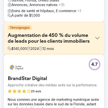
Sunrise, Florida, United States
Annonces, Annonces natives
+35
Soins de santé et hôpitaux, E-commerce
+3
À partir de $1,000
Témoignages
Augmentation de 450 % du volume
de leads pour les clients immobiliers
$
140,000
2024
12
mois
Défi
4.7
Ce client était au bord de la faillite lorsque nous avons
entrepris la lourde tâche d'en faire un géant européen
des secteurs de l'hôtellerie et de l'immobilier.
BrandStar Digital
Solution
Approche créative des médias axés sur la performance.
Nous avons mis en œuvre des stratégies SMART Google
et Meta Ads pour assurer le succès de la marque. Nous
25 avis
avons redressé leur activité en deux mois. Ils ont réussi à
Nous sommes une agence de marketing numérique axée
vendre 40 mobil-homes en l'espace de 3 mois, soit la
sur les données basée dans le sud de la Floride, aidant
totalité de leur stock à l'époque.