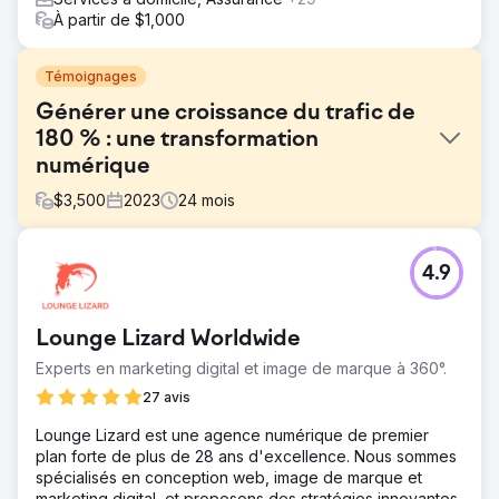
À partir de $1,000
Témoignages
Générer une croissance du trafic de
180 % : une transformation
numérique
$
3,500
2023
24
mois
Défi
4.9
Ce projet visait à améliorer la présence numérique d'un
atelier de carrosserie à Pompano Beach, en Floride, en
s'appuyant sur une conception Web moderne, un
Lounge Lizard Worldwide
référencement stratégique et des campagnes PPC
ciblées. Les principaux objectifs étaient de créer un site
Experts en marketing digital et image de marque à 360°.
Web professionnel et convivial, d'améliorer la visibilité de
27 avis
la recherche organique et de générer des prospects
cohérents et qualifiés grâce à la publicité payante.
Lounge Lizard est une agence numérique de premier
plan forte de plus de 28 ans d'excellence. Nous sommes
Solution
spécialisés en conception web, image de marque et
Conception Web : Création d'un site Web réactif et
marketing digital, et proposons des stratégies innovantes