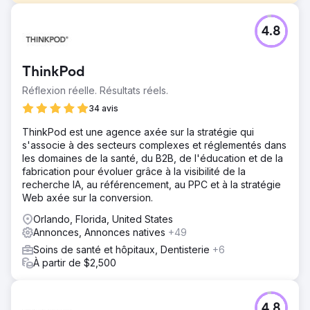
Défi
4.8
Le défi était que cette franchise a été vendue plusieurs
fois et a donc commencé à perdre sa crédibilité sur le
marché.
ThinkPod
Solution
Réflexion réelle. Résultats réels.
Nous avons mis en œuvre des changements majeurs
dans la façon dont ils géraient leurs méta et Google Ads.
34 avis
Résultat
ThinkPod est une agence axée sur la stratégie qui
Incroyable CPL Meta et Google Ads de 10 à 16 $
s'associe à des secteurs complexes et réglementés dans
(moyenne du secteur : 38 $ à 58 $)
les domaines de la santé, du B2B, de l'éducation et de la
fabrication pour évoluer grâce à la visibilité de la
recherche IA, au référencement, au PPC et à la stratégie
Vers la page de l'agence
Web axée sur la conversion.
Orlando, Florida, United States
Annonces, Annonces natives
+49
Soins de santé et hôpitaux, Dentisterie
+6
À partir de $2,500
4.8