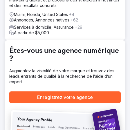
convivial pour présenter les services et stimuler
et des résultats concrets.
l'engagement. SEO : Optimisation du site pour la
recherche locale, amélioration des classements et
Miami, Florida, United States
+4
augmentation du trafic organique. PPC : Lancement de
Annonces, Annonces natives
+62
campagnes Google Ads ciblées pour attirer des
Services à domicile, Assurance
+29
prospects qualifiés et maximiser le retour sur
À partir de $5,000
investissement.
Résultat
Trafic : augmentation de 180 % des visites sur le site Web
Êtes-vous une agence numérique
et augmentation de 40 % de l'engagement des
?
utilisateurs. SEO : classement dans le top 3 pour les mots
clés locaux clés, entraînant une augmentation de 120 %
des demandes de renseignements organiques. PPC :
Augmentez la visibilité de votre marque et trouvez des
retour sur investissement de 300 %, avec 75 % de
leads entrants de qualité à la recherche de l’aide d’un
prospects en plus et un coût par clic inférieur de 35 %.
expert.
Vers la page de l'agence
Enregistrez votre agence