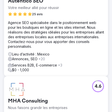
Auténtico SEO
Résultat
Votre meilleur allié pour réussir
En seulement 6 mois, nous avons réussi à : Augmenter le
trafic organique de 175 %. Positionnez le client dans le
25 avis
top 3 de Google pour ses 5 mots clés principaux.
Agence SEO spécialisée dans le positionnement web
Augmentez les demandes de service de 120 %,
pour les boutiques en ligne et les sites internet. Nous
transformant les visites en clients potentiels. Réduisez le
réalisons des stratégies idéales pour les entreprises allant
taux de rebond du site de 35%, grâce à l'amélioration de
des entreprises locales aux entreprises internationales.
l'expérience utilisateur et à un contenu pertinent. Cette
Contactez-nous pour vous apporter des conseils
success story met en évidence notre capacité en tant
personnalisés.
qu'agence SEO à Monterrey, avec des résultats
mesurables et des stratégies efficaces.
Lieu d’activité : Mexico
Annonces, SEO
+20
Vers la page de l'agence
Services B2B, E-commerce
+3
$0 - 1,000
4.6
MHA Consulting
Nous faisons grandir les entreprises