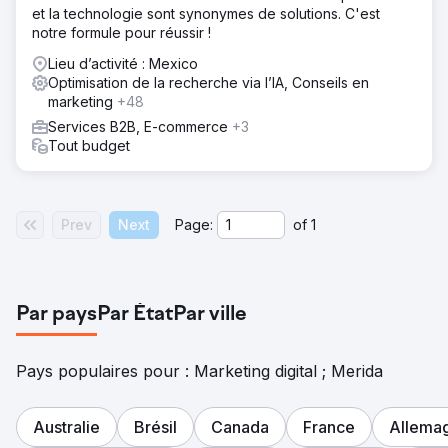
et la technologie sont synonymes de solutions. C'est
notre formule pour réussir !
Lieu d’activité : Mexico
Optimisation de la recherche via l’IA, Conseils en
marketing
+48
Services B2B, E-commerce
+3
Tout budget
Prev
Next
Page:
of
1
Par pays
Par État
Par ville
Pays populaires pour : Marketing digital ; Merida
Australie
Brésil
Canada
France
Allema