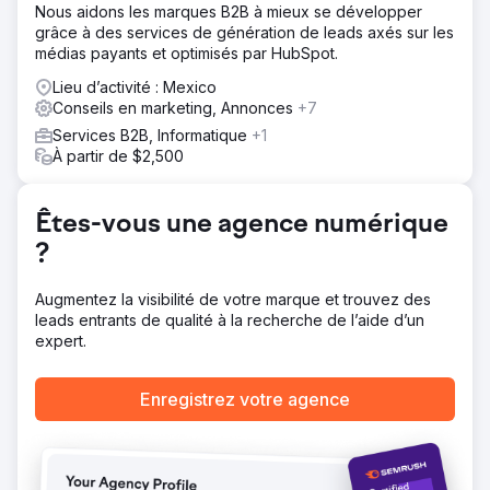
un nouveau site de commerce électronique à partir d'une
Nous aidons les marques B2B à mieux se développer
entreprise enfant. Depuis plus de 5 ans, ils gèrent à la fois
grâce à des services de génération de leads axés sur les
le développement et la conception, intégrant nos
médias payants et optimisés par HubSpot.
révisions et nos objectifs tout en nous conseillant sur les
meilleures pratiques, en tirant parti de leur vaste
Lieu d’activité : Mexico
expérience.
Conseils en marketing, Annonces
+7
Services B2B, Informatique
+1
Résultat
À partir de $2,500
PA est un atout dans les structures de nos initiatives
numériques d'entreprise depuis 5 ans. Nous avons appris
très tôt à communiquer les douleurs, les besoins et les
Êtes-vous une agence numérique
désirs, puis à leur permettre de proposer des solutions
avec notre équipe. Ils sont axés sur les processus et sont
?
un partenaire essentiel de notre croissance des ventes.
Augmentez la visibilité de votre marque et trouvez des
Vers la page de l'agence
leads entrants de qualité à la recherche de l’aide d’un
expert.
Enregistrez votre agence