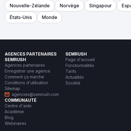
Nouvelle-Zélande
Norvège
Singapour
Esp
États-Unis
Monde
AGENCES PARTENAIRES
SEMRUSH
SEMRUSH
Page d'accueil
Agences partenaires
Fonctionnalités
Enregistrer une agence
Tarifs
Comment ça marche
Actualités
Conditions d'utilisation
Société
Sitemap
agencies@semrush.com
COMMUNAUTÉ
Centre d'aide
Académie
Blog
Webinaires