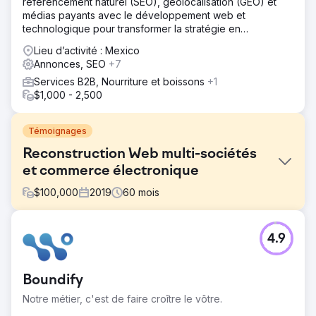
référencement naturel (SEO), géolocalisation (GEO) et
médias payants avec le développement web et
technologique pour transformer la stratégie en
croissance mesurable, en retour sur investissement (ROI)
Lieu d’activité : Mexico
traçable et en marques qui se démarquent.
Annonces, SEO
+7
Services B2B, Nourriture et boissons
+1
$1,000 - 2,500
Témoignages
Reconstruction Web multi-sociétés
et commerce électronique
$
100,000
2019
60
mois
Défi
4.9
Réviser la présence Web phare de notre entreprise pour
une meilleure organique ; créer de nouveaux sites Web
d’entreprises enfants avec des intégrations ERP.
Boundify
Solution
Notre métier, c'est de faire croître le vôtre.
PA a repensé un site WordPress existant, puis a construit