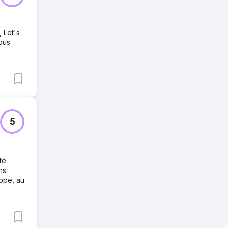
 Let's
ous
5
té
ns
ope, au