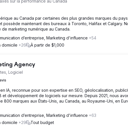
axés sur la performance au Canada
érique au Canada par certaines des plus grandes marques du pays,
et possède maintenant des bureaux à Toronto, Halifax et Calgary. N
ce de marketing numérique au Canada.
unication d’entreprise, Marketing d'influence
+54
à domicile
+26
À partir de $1,000
keting Agency
tes, Logiciel
avis
en IA, reconnue pour son expertise en SEO, géolocalisation, publici
 et développement de logiciels sur mesure. Depuis 2021, nous avo
s de 800 marques aux États-Unis, au Canada, au Royaume-Uni, en Eur
unication d’entreprise, Marketing d'influence
+63
à domicile
+29
Tout budget