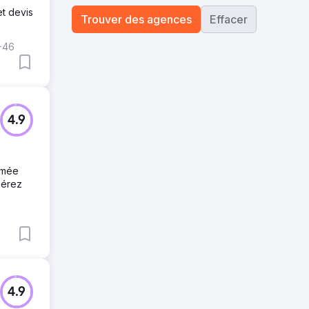
et devis
Trouver des agences
Effacer
+46
4.9
imée
bérez
4.9