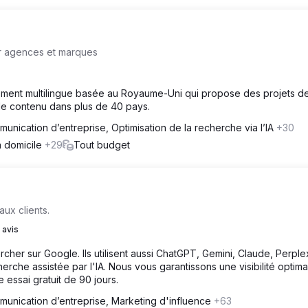
r agences et marques
ent multilingue basée au Royaume-Uni qui propose des projets d
de contenu dans plus de 40 pays.
unication d’entreprise, Optimisation de la recherche via l’IA
+30
à domicile
+29
Tout budget
ux clients.
 avis
cher sur Google. Ils utilisent aussi ChatGPT, Gemini, Claude, Perplex
rche assistée par l'IA. Nous vous garantissons une visibilité optima
 essai gratuit de 90 jours.
unication d’entreprise, Marketing d'influence
+63