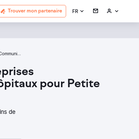
FR
Trouver mon partenaire
Corporate Communications Healthcare & Hospital Agencies In London
eprises
ôpitaux pour Petite
ins de