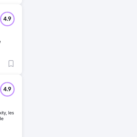
4.9
e
4.9
ity, les
le