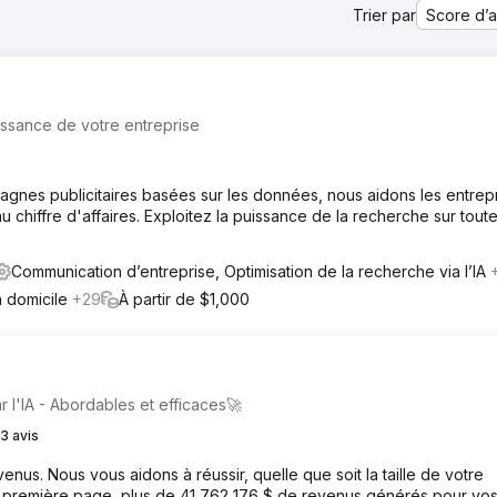
Trier par
Score d’
issance de votre entreprise
gnes publicitaires basées sur les données, nous aidons les entrep
 au chiffre d'affaires. Exploitez la puissance de la recherche sur toute
Communication d’entreprise, Optimisation de la recherche via l’IA
à domicile
+29
À partir de $1,000
 l'IA - Abordables et efficaces🚀
3 avis
evenus. Nous vous aidons à réussir, quelle que soit la taille de votre
en première page, plus de 41 762 176 $ de revenus générés pour vo