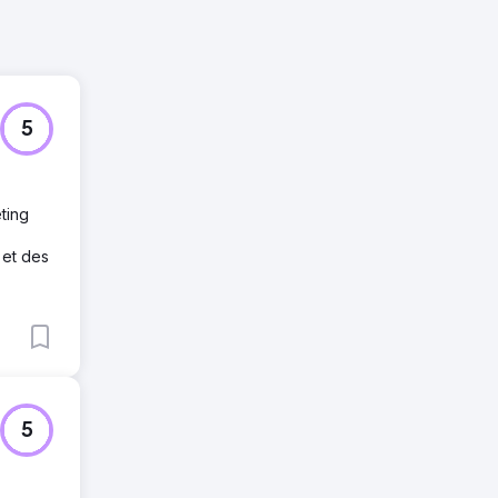
5
ting
 et des
5