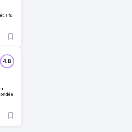
écisifs
4.8
un
 Fondée