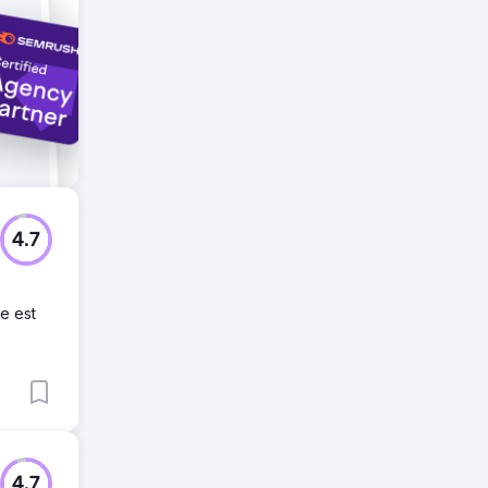
4.7
e est
4.7