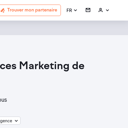
FR
Trouver mon partenaire
ices Marketing de
ous
agence