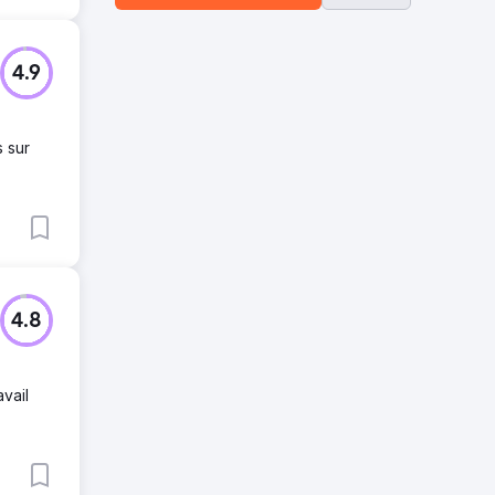
4.9
 sur
4.8
vail