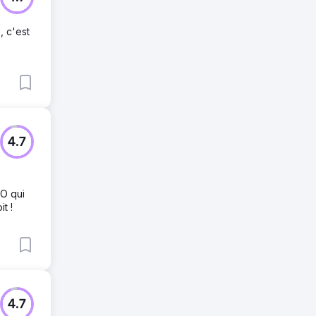
, c'est
4.7
EO qui
t !
4.7