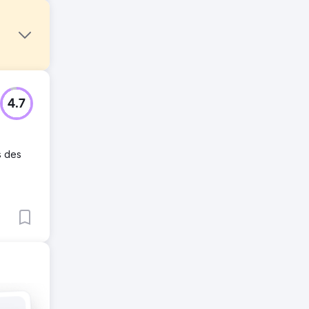
ndre le
4.7
s des
anique
 les
ur
ic