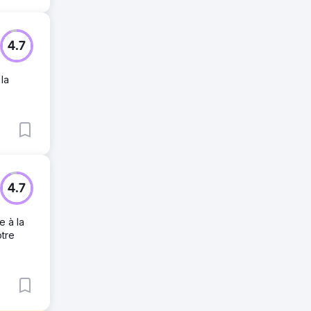
4.7
la
4.7
 à la
otre