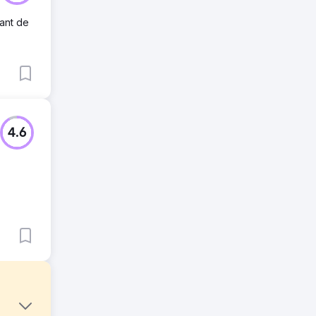
ant de
4.6