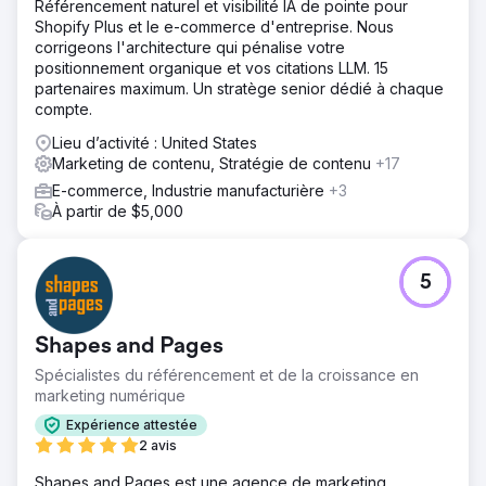
Référencement naturel et visibilité IA de pointe pour
Shopify Plus et le e-commerce d'entreprise. Nous
Solution
corrigeons l'architecture qui pénalise votre
Nous avons mis en œuvre une stratégie de croissance
positionnement organique et vos citations LLM. 15
globale, débutant par la création d'un nouveau site web
partenaires maximum. Un stratège senior dédié à chaque
intuitif, conçu pour présenter clairement nos services et
compte.
convertir les visiteurs en clients potentiels. Nous avons
ensuite lancé une stratégie de référencement naturel
Lieu d’activité : United States
(SEO) ciblée afin d'améliorer la visibilité des mots-clés et
Marketing de contenu, Stratégie de contenu
+17
le trafic organique. Enfin, nous avons déployé une
E-commerce, Industrie manufacturière
+3
campagne Google Ads axée sur les recherches à forte
À partir de $5,000
intention, permettant ainsi à l'entreprise de toucher les
familles recherchant activement des services d'analyse
comportementale appliquée (ABA) dans sa zone
d'intervention.
5
Résultat
Les résultats ont été spectaculaires. Les demandes
Shapes and Pages
mensuelles ont quadruplé, générant un flux constant et
fiable de nouvelles opportunités clients. Grâce à une
Spécialistes du référencement et de la croissance en
stratégie de référencement naturel (SEO), à des
marketing numérique
contenus de haute qualité et à une publicité ciblée, la
Expérience attestée
société ABA a considérablement accru sa visibilité en
2 avis
ligne. Son catalogue de ressources pédagogiques, en
constante expansion, l'a positionnée comme un acteur
Shapes and Pages est une agence de marketing