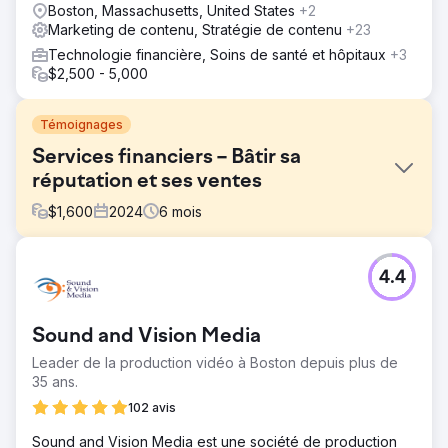
Boston, Massachusetts, United States
+2
Marketing de contenu, Stratégie de contenu
+23
Technologie financière, Soins de santé et hôpitaux
+3
$2,500 - 5,000
Témoignages
Services financiers – Bâtir sa
réputation et ses ventes
$
1,600
2024
6
mois
Défi
4.4
Notre objectif était de créer une forte présence SEO
pour les mots-clés non liés à la marque afin d'exploiter
une opportunité de volume de recherche plus importante.
Sound and Vision Media
La stratégie SEO actuelle du client se concentrait
fortement sur les mots-clés liés à la marque, qui
Leader de la production vidéo à Boston depuis plus de
comptaient 6 800 recherches mensuelles, mais manquait
35 ans.
de visibilité dans les catégories de mots-clés non liés à la
102 avis
marque, qui représentaient un potentiel important de 28
000 recherches mensuelles.
Sound and Vision Media est une société de production