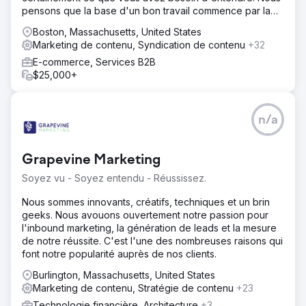
pensons que la base d'un bon travail commence par la
contenu ciblé.
compréhension des gens,
Boston, Massachusetts, United States
Marketing de contenu, Syndication de contenu
Vers la page de l'agence
+32
E-commerce, Services B2B
$25,000+
n/a
Grapevine Marketing
Soyez vu - Soyez entendu - Réussissez.
Nous sommes innovants, créatifs, techniques et un brin
geeks. Nous avouons ouvertement notre passion pour
l'inbound marketing, la génération de leads et la mesure
de notre réussite. C'est l'une des nombreuses raisons qui
font notre popularité auprès de nos clients.
Burlington, Massachusetts, United States
Marketing de contenu, Stratégie de contenu
+23
Technologie financière, Architecture
+3