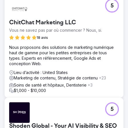
client a augmenté de 339,05 % au cours de la période
5
d'engagement de deux ans. De plus, les impressions
organiques ont augmenté de 181,86 %, passant de
228 000 à 414 638. Démontrer le succès de l'approche
ChitChat Marketing LLC
de Digitlab en matière de visibilité et de trafic sur les
moteurs de recherche.
Vous ne savez pas par où commencer ? Nous, si.
18 avis
Vers la page de l'agence
Nous proposons des solutions de marketing numérique
haut de gamme pour les petites entreprises de tous
types. Experts en référencement, Google Ads et
conception Web.
Lieu d’activité : United States
Marketing de contenu, Stratégie de contenu
+23
Soins de santé et hôpitaux, Dentisterie
+3
$1,000 - $10,000
5
Shoden Global - Your AI Visibility & SEO