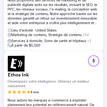
Nous proposons des services de marketing et de
nombre de visiteurs qualifiés. Croissance de 5X des
publicité digitale axés sur les résultats, incluant le SEO, le
demandes de gros – Un afflux constant de prospects
PPC, les réseaux sociaux, l'e-mailing, la conception web
entrants a entraîné une augmentation significative des
et la stratégie de contenu. Notre approche basée sur les
demandes de commandes groupées de la part des
données garantit un retour sur investissement mesurable
boulangeries, des fabricants de produits alimentaires et
et aide votre entreprise à croître plus intelligemment et
des distributeurs. Autorité établie du secteur – La marque
plus rapidement.
Lieu d’activité : United States
est devenue un nom reconnu dans le secteur des
Marketing de contenu, Stratégie de contenu
+54
édulcorants en gros, gagnant en crédibilité grâce au
marketing de contenu et au référencement.
Services à domicile, Soins de santé et hôpitaux
+3
À partir de $5,000
Vers la page de l'agence
5
Ethos Ink
Développez votre intelligence. Obtenez un meilleur
classement.
9 avis
Nous aidons les marques e-commerce à exploiter
pleinement leur potentiel en référencement naturel. De