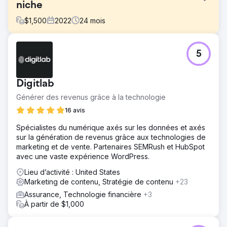
niche
$
1,500
2022
24
mois
Défi
5
Augmenter la visibilité des moteurs de recherche et le
trafic organique pour une solution SaaS B2B dans un
secteur de niche. La stratégie s'est concentrée sur la
Digitlab
croissance organique sans recours au backlinking ou à la
publicité PPC. L'objectif était d'améliorer le trafic
Générer des revenus grâce à la technologie
organique et les impressions d'ici deux ans, de janvier
16 avis
2022 à janvier 2024.
Spécialistes du numérique axés sur les données et axés
Solution
sur la génération de revenus grâce aux technologies de
Digitlab a amélioré les performances SEO et la portée
marketing et de vente. Partenaires SEMRush et HubSpot
organique du client en créant du contenu de leadership
avec une vaste expérience WordPress.
éclairé et en créant une carte de liens internes bien
structurée. Cette approche positionne le client comme
Lieu d’activité : United States
une autorité dans son créneau, améliorant ainsi sa
Marketing de contenu, Stratégie de contenu
+23
visibilité et sa pertinence dans les résultats des moteurs
Assurance, Technologie financière
+3
de recherche.
À partir de $1,000
Résultat
Les résultats ont été remarquables : le trafic organique du