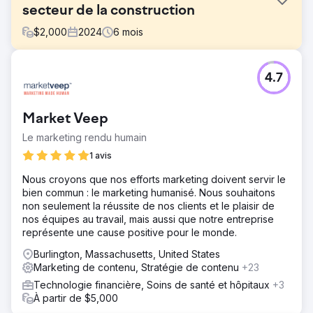
secteur de la construction
$
2,000
2024
6
mois
Défi
4.7
Le client a dû relever le défi de changer de marque tout
en préservant son classement et l'autorité de son
domaine dans le secteur concurrentiel de la construction
Market Veep
et du terrassement. Il avait besoin d'une approche
stratégique pour maintenir ses performances, protéger sa
Le marketing rendu humain
visibilité et stimuler sa croissance grâce à un
1 avis
référencement ciblé, une optimisation technique et un
marketing de contenu.
Nous croyons que nos efforts marketing doivent servir le
bien commun : le marketing humanisé. Nous souhaitons
Solution
non seulement la réussite de nos clients et le plaisir de
Digitlab a créé trois piliers de contenu fondamentaux
nos équipes au travail, mais aussi que notre entreprise
ciblant des mots-clés sectoriels et produits à forte valeur
représente une cause positive pour le monde.
ajoutée, soutenus par des articles hebdomadaires pour
accroître la visibilité, générer du trafic et renforcer le
Burlington, Massachusetts, United States
changement de marque. Cette approche s'est étendue
Marketing de contenu, Stratégie de contenu
+23
des recherches de marque à des requêtes sectorielles
Technologie financière, Soins de santé et hôpitaux
+3
plus larges, ouvrant ainsi de nouvelles opportunités.
À partir de $5,000
L'optimisation technique a été essentielle, avec des