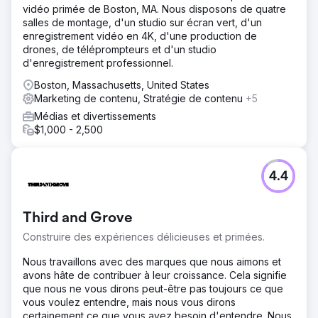
vidéo primée de Boston, MA. Nous disposons de quatre
Solution
salles de montage, d'un studio sur écran vert, d'un
Pour relever ce défi, nous avons mis en place une
enregistrement vidéo en 4K, d'une production de
stratégie de contenu de base qui ciblait des mots-clés
drones, de téléprompteurs et d'un studio
non liés à la marque à fort volume. Notre objectif était de
d'enregistrement professionnel.
renforcer l'autorité et la visibilité sans dépendre des
activités de backlinking. Ce contenu de base était
Boston, Massachusetts, United States
soutenu par un réseau de mots-clés à longue traîne au
Marketing de contenu, Stratégie de contenu
+5
sein du même groupe thématique et était soutenu par une
Médias et divertissements
stratégie de blog solide pour renforcer la pertinence.
$1,000 - 2,500
Tout le contenu a été optimisé avec des mots-clés
pertinents, des méta-descriptions et des données
structurées.
4.4
Résultat
La stratégie SEO améliorée a augmenté la visibilité des
mots-clés non liés à la marque de 4 % à 19,77 %, ce qui a
Third and Grove
entraîné une augmentation de 50 % du trafic organique
sur Google, Yahoo et Bing. Cela a conduit à 1 589 leads
Construire des expériences délicieuses et primées.
générés via WhatsApp et des formulaires de courrier
Nous travaillons avec des marques que nous aimons et
électronique attribués au référencement organique. Avec
avons hâte de contribuer à leur croissance. Cela signifie
un taux de conversion des leads en ventes de 13 %, ces
que nous ne vous dirons peut-être pas toujours ce que
leads organiques ont influencé environ 1,2 million de
vous voulez entendre, mais nous vous dirons
rands de ventes, démontrant l'impact commercial
certainement ce que vous avez besoin d'entendre. Nous
significatif d'une visibilité de recherche améliorée et d'un