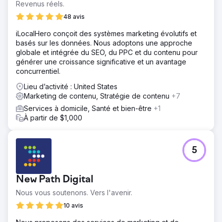
qualité à des prix compétitifs, elle avait du mal à attirer de
Revenus réels.
nouveaux acheteurs en gros. Ses concurrents, dotés
48 avis
d’une forte empreinte numérique, parvenaient
constamment à obtenir de nouveaux prospects, tandis
iLocalHero conçoit des systèmes marketing évolutifs et
qu’elle s’appuyait fortement sur le bouche-à-oreille et la
basés sur les données. Nous adoptons une approche
communication B2B traditionnelle.
globale et intégrée du SEO, du PPC et du contenu pour
générer une croissance significative et un avantage
Solution
concurrentiel.
Stratégie de contenu axée sur le référencement – Une
recherche approfondie de mots clés a permis d'identifier
Lieu d’activité : United States
les meilleurs termes de recherche à cibler, notamment «
Marketing de contenu, Stratégie de contenu
+7
fournisseur de sucre en vrac », « édulcorants en gros »
Services à domicile, Santé et bien-être
+1
et « acheter du sucre en vrac ». Du contenu a été créé
À partir de $1,000
autour de ces termes, notamment des blogs, des FAQ et
des descriptions de produits pour augmenter le trafic
organique. Améliorations du référencement local et
national – Les backlinks provenant de sources liées au
5
secteur et la mise en œuvre de données structurées ont
contribué à améliorer les classements dans les
recherches locales et nationales.
New Path Digital
Résultat
Nous vous soutenons. Vers l'avenir.
Augmentation de 300 % du trafic organique – Le site Web
10 avis
s'est classé sur la première page pour plusieurs mots clés
à forte intention, ce qui a entraîné une augmentation du