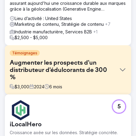
assurant aujourd'hui une croissance durable aux marques
grâce à la géolocalisation (Generative Engine
Optimization) et à la visibilité dans les moteurs de
Lieu d’activité : United States
recherche par IA.
Marketing de contenu, Stratégie de contenu
+7
Industrie manufacturière, Services B2B
+1
$2,500 - $5,000
Témoignages
Augmenter les prospects d'un
distributeur d'édulcorants de 300
%
$
3,000
2024
6
mois
Défi
5
Une importante société de distribution d’édulcorants,
spécialisée dans les produits à base de sucre en vrac et
en gros, se trouvait confrontée à un obstacle de taille :
iLocalHero
une présence en ligne obsolète ou pratiquement
inexistante. Malgré une offre d’édulcorants de haute
Croissance axée sur les données. Stratégie concrète.