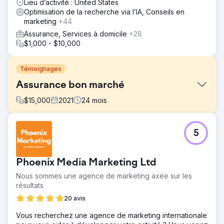
Lieu d’activité : United States
Optimisation de la recherche via l’IA, Conseils en
marketing
+44
Assurance, Services à domicile
+28
$1,000 - $10,000
Témoignages
Assurance bon marché
$
15,000
2021
24
mois
Défi
5
CheapInsurance.com n’avait pas de plan de marketing
numérique clair. Bien qu'ils fournissent des services
exceptionnels depuis 1974, ils ne savent pas comment
Phoenix Media Marketing Ltd
utiliser leurs efforts de marketing en ligne pour attirer plus
de clients et maximiser leur potentiel de revenus.
Nous sommes une agence de marketing axée sur les
résultats
Solution
Boost Media Group a élaboré une stratégie marketing sur
20 avis
mesure conçue pour aider CheapInsurance.com à
Vous recherchez une agence de marketing internationale
accroître la notoriété de sa marque, à améliorer son taux