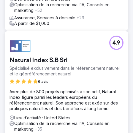
trous » que possible dans la présence en ligne des
Optimisation de la recherche via l’IA, Conseils en
principaux opérateurs.
marketing
+52
Résultat
Assurance, Services à domicile
+29
Classic Auto Insurance est client de l'entreprise depuis
À partir de $1,000
plus de 10 ans. Au cours de cette période, les primes
annuelles proposées ont augmenté de près de 100 %. Le
trafic organique a augmenté de plus de 2 000 %. Selon
4.9
SEMrush, le site Web se classe sur plus de mots-clés
organiques que jamais auparavant. Nous continuons à
mieux réfléchir que nos concurrents, et non à les
Natural Index S.B Srl
surévaluer en termes de dépenses.
Spécialisé exclusivement dans le référencement naturel
et le géoréférencement naturel
Vers la page de l'agence
6 avis
Avec plus de 800 projets optimisés à son actif, Natural
Index figure parmi les leaders européens du
référencement naturel. Son approche est axée sur des
pratiques naturelles et des bénéfices à long terme.
Lieu d’activité : United States
Optimisation de la recherche via l’IA, Conseils en
marketing
+35