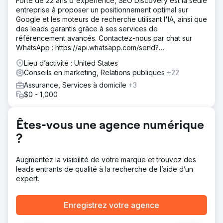
Forte de 22 ans d'expérience, SEO Discovery est la seule
fournissant une assistance et une surveillance continues.
entreprise à proposer un positionnement optimal sur
Google et les moteurs de recherche utilisant l'IA, ainsi que
Résultat
des leads garantis grâce à ses services de
Le client a constaté une amélioration significative de sa
référencement avancés. Contactez-nous par chat sur
présence en ligne, une augmentation du trafic sur son site
WhatsApp : https://api.whatsapp.com/send?
Web, des taux de conversion plus élevés et une
phone=919888066659
augmentation du nombre de nouveaux clients. Ils ont été
Lieu d’activité : United States
extrêmement satisfaits du service de Local & Qualified et
Conseils en marketing, Relations publiques
+22
du retour sur investissement obtenu.
Assurance, Services à domicile
+3
$0 - 1,000
Vers la page de l'agence
Êtes-vous une agence numérique
?
Augmentez la visibilité de votre marque et trouvez des
leads entrants de qualité à la recherche de l’aide d’un
expert.
Enregistrez votre agence