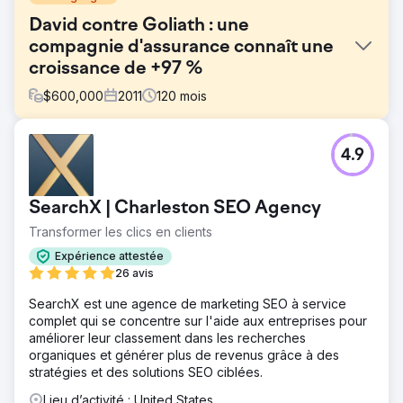
David contre Goliath : une
compagnie d'assurance connaît une
croissance de +97 %
$
600,000
2011
120
mois
Défi
4.9
Classic Auto Insurance est un fournisseur d'assurance
spécialisé pour les propriétaires de voitures classiques et
de collection. En 2011, les principaux assureurs comme
SearchX | Charleston SEO Agency
State Farm, Progressive et Geico ont commencé à
proposer des produits d'assurance similaires. Cela a créé
Transformer les clics en clients
une concurrence extrême pour les classements
Expérience attestée
organiques et le trafic.
26 avis
Solution
SearchX est une agence de marketing SEO à service
EverEffect a étudié et développé une stratégie détaillée
complet qui se concentre sur l'aide aux entreprises pour
de contenu et de vidéo pour cibler les mots-clés à
améliorer leur classement dans les recherches
longue traîne et hautement commerciaux, ainsi que pour
organiques et générer plus de revenus grâce à des
intégrer le marketing sur les réseaux sociaux, la
stratégies et des solutions SEO ciblées.
recherche payante et la publicité sur YouTube. Notre
stratégie s'est concentrée sur la recherche d'autant de «
Lieu d’activité : United States