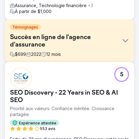
Assurance, Technologie financière
+3
À partir de $1,000
Témoignages
Succès en ligne de l'agence
d'assurance
$
699
2022
12
mois
Défi
5
Une petite compagnie d'assurance de Sumter, en
Caroline du Sud, avait du mal à gagner en visibilité sur
Google et à attirer de nouveaux clients. Ils recherchaient
SEO Discovery - 22 Years in SEO & AI
un partenaire fiable pour les aider à améliorer leur
présence en ligne et à obtenir un retour sur
SEO
investissement mesurable.
Priorité aux valeurs. Confiance méritée. Croissance
partagée.
Solution
Local & Qualified a mené une analyse approfondie et
Expérience attestée
développé une stratégie de référencement complète. Ils
553 avis
ont optimisé le site Web du client, amélioré la qualité du
contenu et créé un solide profil de backlinks, tout en