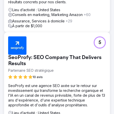
Nous avons donné au logo et au site Web un look
résultats concrets pour nos clients.
nouveau et plus professionnel, renforçant ainsi leur attrait
Lieu d’activité : United States
pour les visiteurs en ligne. Cela a entraîné plus de temps
Conseils en marketing, Marketing Amazon
+60
passé sur le site Web et, finalement, plus de conversions.
Assurance, Services à domicile
+29
À partir de $1,000
Vers la page de l'agence
5
SeoProfy: SEO Company That Delivers
Results
Partenaire SEO stratégique
10 avis
SeoProfy est une agence SEO axée sur le retour sur
investissement qui transforme la recherche organique et
l'IA en un canal de revenus prévisible, forte de plus de 13
ans d'expérience, d'une expertise technique
approfondie et d'outils d'analyse propriétaires.
Lieu d’activité : United States