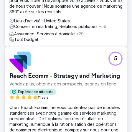
pour vous aider à développer votre activité ? Vous venez
de conversion, à accroître son engagement sur les
de nous trouver ! Nous sommes une agence de marketing
réseaux sociaux et à améliorer sa visibilité en ligne dans
360° axée sur les résultats.
les résultats des moteurs de recherche.
Lieu d’activité : United States
Résultat
Conseils en marketing, Relations publiques
+56
Amélioration du trafic Web de CheapInsurance.com avec
+ 37,91 % de stratégies directes et + 15,37 % de
Assurance, Services à domicile
+29
stratégies organiques. Génération de 15,8 000 backlinks,
Tout budget
améliorant ainsi les classements de recherche. A obtenu
des pics d'impressions de 173 à 227 % sur Facebook,
Instagram et Twitter grâce à une croissance et un
5
engagement constants. médias, c
Vers la page de l'agence
Reach Ecomm - Strategy and Marketing
Vendez plus, obtenez des prospects, gagnez en ligne
Expérience attestée
11 avis
Chez Reach Ecomm, ne vous contentez pas de modèles
standardisés avec notre gamme de services marketing
personnalisés. De l'optimisation des résultats du
marketing numérique à la rationalisation des opérations
de commerce électronique, comptez sur nous pour une