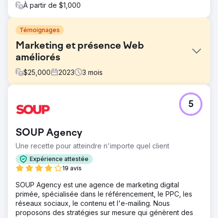
À partir de $1,000
Témoignages
Marketing et présence Web
améliorés
$
25,000
2023
3
mois
Défi
5
PIA Select, une société de solutions d'assurance, aspire à
fournir des produits d'assurance de premier ordre et à
rationaliser les transactions. Cependant, leur marketing et
SOUP Agency
leur présence en ligne ne reflètent pas cet objectif ; le
logo et le site Web ne correspondent pas aux valeurs et
Une recette pour atteindre n'importe quel client
à la personnalité de l'entreprise.
Expérience attestée
Solution
19 avis
Boost Media Group a travaillé à l'amélioration de l'image
SOUP Agency est une agence de marketing digital
de marque de PIA Select en développant un nouveau
primée, spécialisée dans le référencement, le PPC, les
logo et un nouveau design de site Web.
réseaux sociaux, le contenu et l'e-mailing. Nous
Résultat
proposons des stratégies sur mesure qui génèrent des