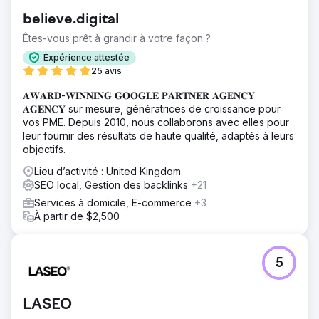
believe.digital
Êtes-vous prêt à grandir à votre façon ?
Expérience attestée
25 avis
𝐀𝐖𝐀𝐑𝐃-𝐖𝐈𝐍𝐍𝐈𝐍𝐆 𝐆𝐎𝐎𝐆𝐋𝐄 𝐏𝐀𝐑𝐓𝐍𝐄𝐑 𝐀𝐆𝐄𝐍𝐂𝐘
𝐀𝐆𝐄𝐍𝐂𝐘 sur mesure, génératrices de croissance pour
vos PME. Depuis 2010, nous collaborons avec elles pour
leur fournir des résultats de haute qualité, adaptés à leurs
objectifs.
Lieu d’activité : United Kingdom
SEO local, Gestion des backlinks
+21
Services à domicile, E-commerce
+3
À partir de $2,500
5
LASEO