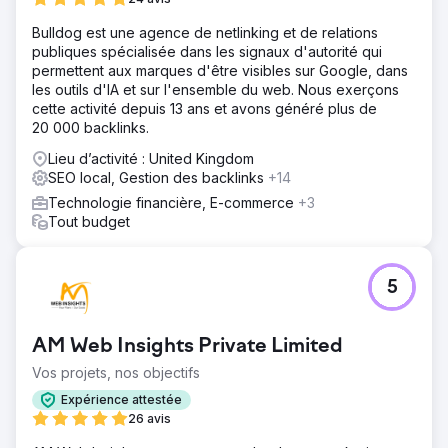
Ainsi, après avoir analysé les choses, nous avons trouvé
Bulldog est une agence de netlinking et de relations
des solutions parfaites et cela donne des résultats. Nous
publiques spécialisée dans les signaux d'autorité qui
avons filtré tous les problèmes et commencé à ajouter du
permettent aux marques d'être visibles sur Google, dans
contenu pertinent selon la catégorie, planifié un blog
les outils d'IA et sur l'ensemble du web. Nous exerçons
WordPress et mis en œuvre les stratégies de contenu
cette activité depuis 13 ans et avons généré plus de
avec ON Page & OFF Page & Techincal SEO.
20 000 backlinks.
Résultat
Lieu d’activité : United Kingdom
En l'espace de 3 mois, le client a commencé à voir
SEO local, Gestion des backlinks
+14
certains classements de mots-clés sur la page 1 de
Google, et en un rien de temps, le trafic a commencé à
Technologie financière, E-commerce
+3
voir une augmentation dans la console de recherche et
Tout budget
les analyses. Le client est actuellement en poste chez
nous et génère 300 000 visiteurs organiques mensuels.
5
Vers la page de l'agence
AM Web Insights Private Limited
Vos projets, nos objectifs
Expérience attestée
26 avis