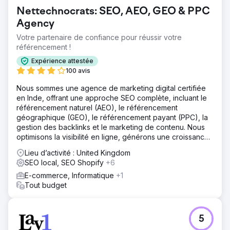
considérablement augmenté. Rye House a surpassé ses
Nettechnocrats: SEO, AEO, GEO & PPC
concurrents, établissant ainsi le leadership du secteur.
Agency
Votre partenaire de confiance pour réussir votre
Vers la page de l'agence
référencement !
Expérience attestée
100 avis
Nous sommes une agence de marketing digital certifiée
en Inde, offrant une approche SEO complète, incluant le
référencement naturel (AEO), le référencement
géographique (GEO), le référencement payant (PPC), la
gestion des backlinks et le marketing de contenu. Nous
optimisons la visibilité en ligne, générons une croissance
mesurable et accompagnons les marques dans leur
Lieu d’activité : United Kingdom
développement international.
SEO local, SEO Shopify
+6
E-commerce, Informatique
+1
Tout budget
5