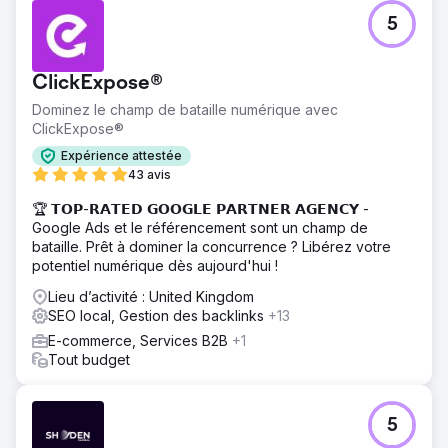
5
ClickExpose®
Dominez le champ de bataille numérique avec
ClickExpose®
Expérience attestée
43 avis
🏆 𝗧𝗢𝗣-𝗥𝗔𝗧𝗘𝗗 𝗚𝗢𝗢𝗚𝗟𝗘 𝗣𝗔𝗥𝗧𝗡𝗘𝗥 𝗔𝗚𝗘𝗡𝗖𝗬 -
Google Ads et le référencement sont un champ de
bataille. Prêt à dominer la concurrence ? Libérez votre
potentiel numérique dès aujourd'hui !
Lieu d’activité : United Kingdom
SEO local, Gestion des backlinks
+13
E-commerce, Services B2B
+1
Tout budget
5