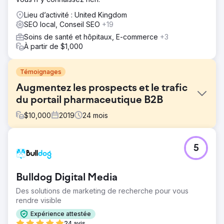
Lieu d’activité : United Kingdom
SEO local, Conseil SEO
+19
Soins de santé et hôpitaux, E-commerce
+3
À partir de $1,000
Témoignages
Augmentez les prospects et le trafic
du portail pharmaceutique B2B
$
10,000
2019
24
mois
Défi
5
Le client est venu nous voir dans le but d’obtenir des
prospects grâce au référencement. Il s'agit d'un portail
pharmaceutique B2B qui donne des pistes à leurs
Bulldog Digital Media
partenaires pharmaceutiques. Mais le site Web n’a pas
été correctement optimisé auparavant. Pas de contenu,
Des solutions de marketing de recherche pour vous
pas de données sur les pages de catégories, pas de
rendre visible
blogs sur le site et pas de structure appropriée.
Expérience attestée
Solution
24 avis