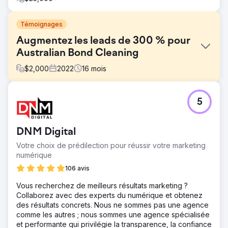
Témoignages
Augmentez les leads de 300 % pour
Australian Bond Cleaning
$
2,000
2022
16
mois
Défi
5
Entreprise locale de nettoyage de cautions basée à
Brisbane. Le client est venu vers nous dans le but de tirer
des affaires des moteurs de recherche. Le site Web du
DNM Digital
client présente les défis suivants 1.) Le site Web est
statique. 2.) Aucun référencement approprié n'a été
Votre choix de prédilection pour réussir votre marketing
effectué 3.) Aucun profil de backlink 4.) Le
numérique
référencement technique est nul
106 avis
Solution
Vous recherchez de meilleurs résultats marketing ?
Portée du travail 1.) Création d'un nouveau site Web
Collaborez avec des experts du numérique et obtenez
dynamique dans WordPress 2.) Optimisation du site Web
des résultats concrets. Nous ne sommes pas une agence
avec Yoast SEO. 3.) Création d'une bonne structure de
comme les autres ; nous sommes une agence spécialisée
site 4.) Stratégies de contenu planifiées pour tous les
et performante qui privilégie la transparence, la confiance
emplacements où les clients souhaitent faire des affaires