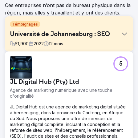
Ces entreprises n’ont pas de bureau physique dans la
région, mais elles y travaillent et y ont des clients.
Témoignages
Université de Johannesburg : SEO
$
1,900
2022
12
mois
Défi
5
Amélioration des performances du site Web dans sa
totalité.
Solution
JL Digital Hub (Pty) Ltd
Audit du site Web et correction quotidienne
Agence de marketing numérique avec une touche
conformément à ce rapport. Correction des erreurs, par
d'originalité
exemple, balises de titre en double, problèmes de
contenu, code d'état 4xx, aucune redirection ou
JL Digital Hub est une agence de marketing digital située
canonique et correction de celles-ci. Ajouter des méta
à Vereeniging, dans la province du Gauteng, en Afrique
descriptions à tous, pour n'en nommer que quelques-
du Sud. Nous proposons une offre de services de
unes
marketing digital complète, incluant la conception et la
refonte de sites web, l'hébergement, le référencement
Résultat
(SEO), l'audit de sites et des conseils professionnels.
En cours