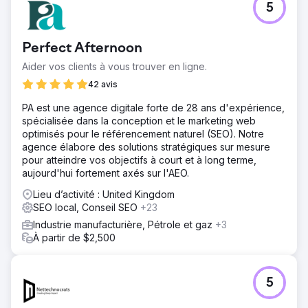
5
Rye House Group a été confronté à un trafic stagnant à
environ 10 000 visites/mois en juin 2023. Les principaux
objectifs comprenaient l'augmentation du trafic,
Perfect Afternoon
l'amélioration des classements, la diversification des
backlinks et le renforcement de l'autorité de domaine
Aider vos clients à vous trouver en ligne.
dans un contexte de concurrence féroce dans l'industrie
42 avis
du karting.
PA est une agence digitale forte de 28 ans d'expérience,
Solution
spécialisée dans la conception et le marketing web
Nous avons mis en œuvre une stratégie SEO à multiples
optimisés pour le référencement naturel (SEO). Notre
facettes : contenu existant et améliorations sur site,
agence élabore des solutions stratégiques sur mesure
couplées à une création de contenu ciblée, pour combler
pour atteindre vos objectifs à court et à long terme,
les éventuelles lacunes. Acquisition de backlinks via des
aujourd'hui fortement axés sur l'AEO.
campagnes de sensibilisation vers des sites faisant
autorité. SEO technique pour résoudre les problèmes,
Lieu d’activité : United Kingdom
améliorant la capacité d'exploration et l'expérience
SEO local, Conseil SEO
+23
utilisateur.
Industrie manufacturière, Pétrole et gaz
+3
Résultat
À partir de $2,500
Le trafic organique a bondi de 119,7 %, passant de 10 208
à 22 424 visites. Le classement des mots clés s'est
considérablement amélioré pour les termes à volume
5
élevé. Le coût estimé du trafic a connu une augmentation
notable et les backlinks de haute autorité ont