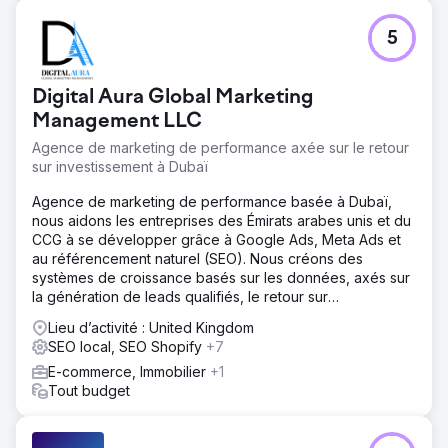
Défi
5
Notre client, un restaurant haut de gamme du centre de
Dubaï, bénéficiait déjà d'un emplacement prestigieux et
d'une clientèle fidèle. Malgré sa popularité hors ligne, il
Digital Aura Global Marketing
était absent des résultats de recherche les plus
importants : Google. Nous avons immédiatement réalisé un
Management LLC
audit et constaté les problèmes suivants : faible visibilité
Agence de marketing de performance axée sur le retour
pour les requêtes locales telles que « bar rooftop
sur investissement à Dubaï
Dubaï » et « espace événementiel privé Dubaï », contenu
web pauvre ou sous-optimisé, faible autorité de domaine
Agence de marketing de performance basée à Dubaï,
et nombre limité de liens entrants.
nous aidons les entreprises des Émirats arabes unis et du
CCG à se développer grâce à Google Ads, Meta Ads et
Solution
au référencement naturel (SEO). Nous créons des
Avant de nous lancer dans l'optimisation, nous avons
systèmes de croissance basés sur les données, axés sur
réalisé un audit SEO complet afin d'identifier les points
la génération de leads qualifiés, le retour sur
faibles du site et les opportunités d'amélioration rapide.
investissement et une croissance durable.
Nous avons corrigé les problèmes d'indexation, optimisé
Lieu d’activité : United Kingdom
la vitesse de chargement des pages et amélioré le
SEO local, SEO Shopify
+7
maillage interne pour faciliter l'exploration du site par
E-commerce, Immobilier
+1
Google. Ensuite, nous avons mis en œuvre une stratégie
Tout budget
de contenu et de netlinking ciblée : publication d'articles
de blog autour de mots-clés locaux et pertinents, tels que
« meilleurs restaurants rooftop à Dubaï » et « lieux pour