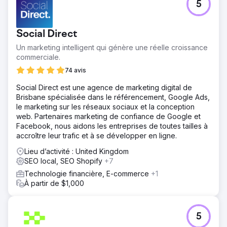
événements d'entreprise à proximité ».
5
Résultat
En quelques mois, le restaurant a enregistré une
Social Direct
croissance significative : +3 100 visites organiques par
mois en seulement six mois. Plus de 1 100 référencements
Un marketing intelligent qui génère une réelle croissance
sur des mots clés, dont 35 dans le top 3 de Google.
commerciale.
74 avis
Vers la page de l'agence
Social Direct est une agence de marketing digital de
Brisbane spécialisée dans le référencement, Google Ads,
le marketing sur les réseaux sociaux et la conception
web. Partenaires marketing de confiance de Google et
Facebook, nous aidons les entreprises de toutes tailles à
accroître leur trafic et à se développer en ligne.
Lieu d’activité : United Kingdom
SEO local, SEO Shopify
+7
Technologie financière, E-commerce
+1
À partir de $1,000
5