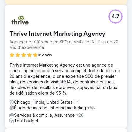
Défi
4.7
Début 2020, un fabricant emblématique d’articles de sport
a eu du mal à développer son activité en ligne malgré
des années d’efforts. En avril 2020, il n'avait atteint que
Thrive Internet Marketing Agency
70 000 utilisateurs et 162 318,92 $ de revenus mensuels.
C'est à ce moment-là qu'il s'est associé à nous. Les
Agence de référence en SEO et visibilité IA | Plus de 20
résultats parlent d'eux-mêmes.
ans d'expérience
Solution
162 avis
Nous nous sommes concentrés sur l'identification des
Thrive Internet Marketing Agency est une agence de
bons clients grâce à des campagnes marketing ciblées
marketing numérique à service complet, forte de plus de
pour augmenter les taux d'engagement et de conversion.
20 ans d'expérience, d'une expertise SEO de premier
La recherche organique était essentielle à la durabilité
plan, de services de visibilité IA, de contrats mensuels
des entreprises. Nous avons repensé le site internet et
flexibles et de résultats éprouvés, appuyés par un taux
optimisé l'expérience utilisateur et le parcours d'achat.
de fidélisation client de 95 %.
Résultat
Chicago, Illinois, United States
+4
Lorsque nous avons démarré en avril, l'entreprise
Étude de marché, Inbound marketing
+58
dépensait trop pour attirer 70 000 utilisateurs et générait
162 318 $ de revenus mensuels. En août, les revenus sont
Services à domicile, Assurance
+28
passés à 559 387 $ grâce à 126 000 visiteurs. Avance
Tout budget
rapide jusqu’en décembre et ces chiffres sont montés en
flèche. Les revenus mensuels ont grimpé à 1 159 200 $