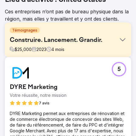
Ces entreprises n’ont pas de bureau physique dans la
région, mais elles y travaillent et y ont des clients.
Témoignages
Construire. Lancement. Grandir.
$
25,000
2023
4
mois
Défi
5
Un client de télécommunications de longue date, utilisant
déjà une gamme complète de nos capacités marketing, a
décidé de lancer une nouvelle marque. Faisant confiance
DYRE Marketing
à notre volonté de résultats et à nos normes élevées, ils
nous ont confié ce projet critique, sachant qu'il
Votre réussite, notre mission
nécessitait une stratégie globale, un engagement continu
7 avis
et des itérations.
DYRE Marketing permet aux entreprises de rénovation et
Solution
de commerce électronique de concevoir des sites Web,
Nous avons élaboré un plan complet intégrant tous les
de faire du référencement, de faire du PPC et d'intégrer
aspects du marketing : étude de marché, positionnement
Google Merchant. Avec plus de 17 ans d'expertise, nous
de la marque, conception créative, campagnes ciblées et