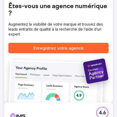
grâce à 180 000 visiteurs.
Êtes-vous une agence numérique
?
Vers la page de l'agence
Augmentez la visibilité de votre marque et trouvez des
leads entrants de qualité à la recherche de l’aide d’un
expert.
Enregistrez votre agence
4.6