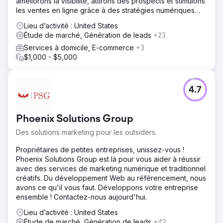
améliorons la visibilité, attirons des prospects et stimulons
analyse des performances. Notre engagement de bout
les ventes en ligne grâce à des stratégies numériques
en bout a assuré une exécution et une gestion
ciblées.
transparentes. La quintessence de Build. Lancement.
Lieu d’activité : United States
Grandir.
Étude de marché, Génération de leads
+23
Résultat
Services à domicile, E-commerce
+3
Lancer une marque exige de l’agilité, l’essence même du
$1,000 - $5,000
marketing moderne. Cela implique des tests continus de
l'image de marque, du positionnement et de la
messagerie avec de petits segments, un apprentissage
4.7
rapide, une itération rapide et un calibrage constant avec
les clients. Construisez rapidement, dynamisez
stratégiquement, pour croître de manière exponentielle.
Phoenix Solutions Group
Des solutions marketing pour les outsiders.
Vers la page de l'agence
Propriétaires de petites entreprises, unissez-vous !
Phoenix Solutions Group est là pour vous aider à réussir
avec des services de marketing numérique et traditionnel
créatifs. Du développement Web au référencement, nous
avons ce qu'il vous faut. Développons votre entreprise
ensemble ! Contactez-nous aujourd'hui.
Lieu d’activité : United States
Étude de marché, Génération de leads
+42