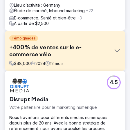
Lieu d’activité : Germany
Étude de marché, Inbound marketing
+22
E-commerce, Santé et bien-être
+3
À partir de $2,500
Témoignages
+400% de ventes sur le e-
commerce vélo
$
48,000
2024
12
mois
Défi
4.5
Taddei Store e Service, entreprise toscane historique et
magasin d'élite de vélos Specialized, nous a confié un
défi ambitieux : transformer son e-commerce en un canal
Disrupt Media
de vente crucial qui reflète l'excellence du magasin
physique. L’objectif était clair : créer une boutique en
Votre partenaire pour le marketing numérique
ligne reflétant la qualité et le professionnalisme de la
marque, augmentant les ventes sur le web.
Nous travaillons pour différents médias numériques
depuis plus de 20 ans. Avec la bonne stratégie de
Solution
référencement, nous avons propulsé les groupes