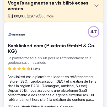
Vogel's augmente sa visibilité et ses
ventes
$
100,000
2019
50
mois
Défi
4.7
Vogel's recherchait les meilleurs classements et une
visibilité en ligne supérieure à celle de ses concurrents
pour les mots-clés essentiels afin de gagner des parts de
Backlinked.com (Pixelrein GmbH & Co.
marché.
KG)
Solution
La plateforme tout-en-un pour le référencement et la
Des analyses de marché approfondies, le
géolocalisation avancés
développement et la mise en œuvre de contenus ciblés
ainsi que l'affinement de la stratégie SEA ont permis
51 avis
d'améliorer les performances.
Backlinked est la plateforme leader en référencement
Résultat
naturel (SEO), géolocalisation (GEO) et création de liens
Grâce à cette stratégie, Vogel's a réalisé des
dans la région DACH (Allemagne, Autriche, Suisse).
améliorations significatives en termes de classement des
Depuis 2015, nous associons une plateforme SaaS
mots clés, de trafic Web, de taux de conversion et de
performante à des services d'agence externalisés. Du
retour sur investissement, renforçant ainsi et élargissant
référencement hors site à la création de contenu par
sa position de leader sur le marché.
intelligence artificielle, nous garantissons un succès
Bonn, North Rhine-Westphalia, Germany