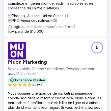
complexe en génération de leads mesurables et en
Solution
croissance du chiffre d'affaires.
Notre stratégie reposait sur les meilleures pratiques du
référencement local. Nous avons refondu le site web en
Phoenix, Arizona, United States
+1
appliquant une optimisation on-page rigoureuse (schema,
PPC, Annonces natives
+36
géociblage) et mis en œuvre des techniques off-page
Logistique, Industrie manufacturière
+3
pour valider les signaux locaux et renforcer la confiance.
À partir de $10,000
Afin d'optimiser l'impact immédiat, nous avons intégré des
publicités Google et des outils d'automatisation de la
génération de leads. Cet équilibre entre pertinence on-
page et renforcement de l'autorité off-page a été le
5
facteur clé qui leur a permis d'atteindre les premières
positions du Map Pack.
Muon Marketing
Résultat
Notre client est désormais leader sur son marché local,
Soyez visible. Obtenez des clients. Développez votre
figurant parmi les trois premiers résultats du Google Maps
activité localement.
et occupant la première page des résultats de recherche
Expérience attestée
organiques pour ses mots-clés de services les plus
30 avis
rentables. Le volume important de prospects qualifiés
nous a permis d'étendre notre mission ; nous déployons
Nous sommes une agence de marketing numérique
actuellement cette stratégie éprouvée à l'échelle
spécialisée dans le référencement local. Nous aidons les
nationale, avec des résultats prometteurs.
entreprises à améliorer leur visibilité en ligne et à attirer
plus de clients dans leur région. Si vous recherchez des