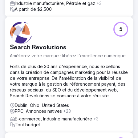
Industrie manufacturière, Pétrole et gaz
+3
actifs numériques sur une plateforme unique, puis
À partir de $2,500
repensé les campagnes payantes en attribuant les
résultats au niveau du rendez-vous plutôt qu'au clic. Nous
avons mis en place un système avancé de planification et
de suivi pour lier directement les dépenses publicitaires
5
aux patients ayant pris rendez-vous. Un processus
standardisé a été créé afin que les lancements de
nouveaux sites soient opérationnels dès le premier jour.
Search Revolutions
Résultat
Améliorez votre marque : libérez l'excellence numérique
Les dépenses publicitaires ont été réduites de plus de 50
Forts de plus de 30 ans d'expérience, nous excellons
%, tandis que le volume de conversions a doublé. 55
dans la création de campagnes marketing pour la réussite
sites web ont été lancés en 14 jours sur 75 sites, sans
de votre entreprise. De l'amélioration de la visibilité de
aucune interruption de service. La pleine propriété des
votre marque à la gestion du référencement payant, des
actifs numériques a été rétablie pour la première fois. Le
réseaux sociaux, du SEO et du développement web,
délai d'ouverture de nouveaux sites est passé de
Search Revolutions se consacre à votre réussite.
plusieurs mois à quelques jours grâce à un processus
standardisé et reproductible. Chaque site bénéficie
Dublin, Ohio, United States
désormais d'une visibilité claire sur ses performances
PPC, Annonces natives
+23
grâce à un tableau de bord unique reliant les dépenses
E-commerce, Industrie manufacturière
+3
marketing à l'acquisition de patients.
Tout budget
Vers la page de l'agence