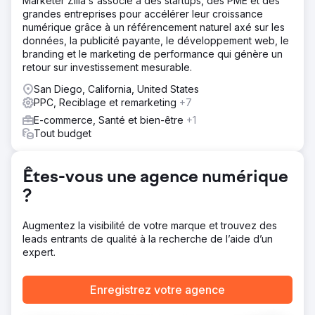
Marketer Zilla s'associe à des startups, des PME et des
étaient peu performantes et les dons numériques en
grandes entreprises pour accélérer leur croissance
baisse. Chaque dollar perdu représentait un financement
numérique grâce à un référencement naturel axé sur les
moindre pour la recherche et le soutien aux patients.
données, la publicité payante, le développement web, le
branding et le marketing de performance qui génère un
Solution
retour sur investissement mesurable.
DeltaV a entièrement reconstruit les fondations SEO. Nous
avons corrigé les problèmes liés à la migration,
San Diego, California, United States
notamment les redirections cassées, les pages
PPC, Reciblage et remarketing
+7
manquantes et les erreurs d'indexation, puis consolidé
E-commerce, Santé et bien-être
+1
plusieurs propriétés au sein d'une architecture de site
Tout budget
unifiée. Nous avons élaboré un plan de contenu annuel
pour renforcer l'autorité de la marque d'année en année.
Le programme SEM a été restructuré autour de trois
Êtes-vous une agence numérique
piliers : notoriété de la marque, promotion de la mission et
collecte de fonds. Nous avons connecté les données de
?
référencement naturel et payant afin d'optimiser en
continu les deux canaux.
Augmentez la visibilité de votre marque et trouvez des
leads entrants de qualité à la recherche de l’aide d’un
Résultat
expert.
Le trafic organique est passé de 17 millions à 105 millions
de visites annuelles, pour une valeur estimée à 330
millions de dollars. Le référencement naturel (SEO)
Enregistrez votre agence
génère 84 % des visites sur le site web et 40 % des
dons numériques. Le référencement payant (SEM)