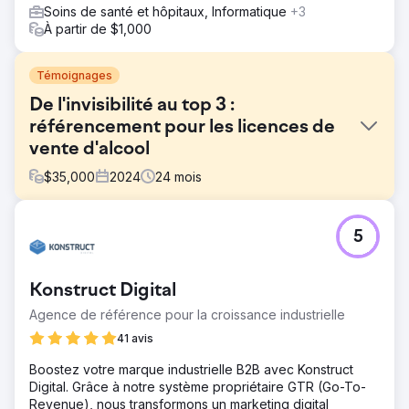
Soins de santé et hôpitaux, Informatique
+3
À partir de $1,000
Témoignages
De l'invisibilité au top 3 :
référencement pour les licences de
vente d'alcool
$
35,000
2024
24
mois
Défi
5
Ce client possédait un site web, mais celui-ci ne générait
pas de chiffre d'affaires. Il était totalement absent des
résultats de recherche locaux et ne se positionnait sur
Konstruct Digital
aucun mot-clé concurrentiel. Il avait besoin d'un
partenaire pour gérer l'ensemble de son écosystème
Agence de référence pour la croissance industrielle
digital – de la conception à la gestion des leads – afin de
41 avis
rivaliser avec les agences établies. L'enjeu était
d'intégrer le top 3 des résultats de recherche sur Google
Boostez votre marque industrielle B2B avec Konstruct
Maps dans une ville concurrentielle, tout en préparant
Digital. Grâce à notre système propriétaire GTR (Go-To-
une expansion nationale.
Revenue), nous transformons un marketing digital