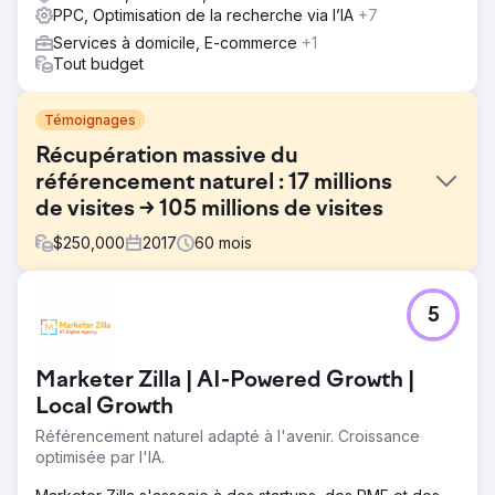
PPC, Optimisation de la recherche via l’IA
+7
Services à domicile, E-commerce
+1
Tout budget
Témoignages
Récupération massive du
référencement naturel : 17 millions
de visites → 105 millions de visites
$
250,000
2017
60
mois
Défi
5
Une importante organisation nationale de santé à but non
lucratif a subi une chute catastrophique de son trafic
organique suite à une migration de site web ratée. Son
Marketer Zilla | AI-Powered Growth |
référencement a disparu, les redirections ont
dysfonctionné et le contenu, fruit d'années de travail
Local Growth
pour bâtir son autorité, a été perdu du jour au lendemain.
Référencement naturel adapté à l'avenir. Croissance
La consolidation de ses multiples propriétés web avait
optimisée par l'IA.
engendré une autorité fragmentée et du contenu
dupliqué. Les campagnes de référencement payant