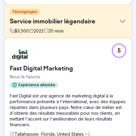
Témoignages
Service immobilier légendaire
$
3,500
2022
25
mois
Défi
5
Legendary Real Estate Service dépendait fortement des
plateformes de recommandation comme Redfin et utilisait
un site web KVCore standard non optimisé pour le
Fast Digital Marketing
référencement naturel et la conversion. Leur visibilité sur
Google était quasi inexistante, ils n'apparaissaient pas
Nous le faisons
dans le pack local et ne pouvaient pas diffuser
Expérience attestée
efficacement de publicités Google payantes en raison de
limitations d'infrastructure et de suivi. Le flux de prospects
Fast Digital est une agence de marketing digital à la
était irrégulier et largement hors de leur contrôle.
performance présente à l'international, avec des équipes
réparties dans plusieurs pays. Notre cœur de métier est
Solution
d'obtenir des résultats mesurables pour nos clients, en
DMR Media a entièrement refondu son site web sur
mettant l'accent sur l'amélioration de leurs résultats
WordPress afin d'optimiser le référencement naturel, le
financiers.
suivi des conversions et l'évolutivité. Nous avons mis en
place une campagne de backlinks, optimisé leur fiche
Tallahassee, Florida, United States
+2