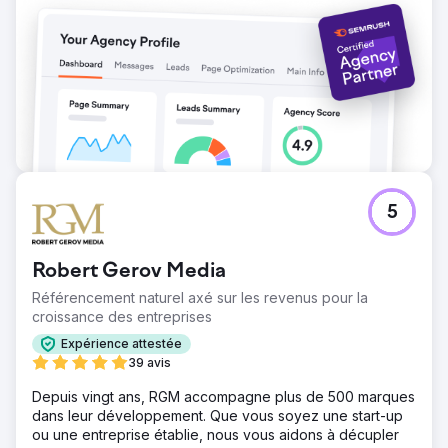
génère 25 % des dons à partir de seulement 1 % du
trafic, avec un retour sur investissement publicitaire
(ROAS) de 220 %. Le coût d'acquisition a chuté de 165 $
à moins de 22 $. Le SEO et le SEM combinés représentent
plus de 65 % des dons numériques, faisant de la
recherche intégrée le principal canal de collecte de
fonds de l'organisation.
Vers la page de l'agence
5
Robert Gerov Media
Référencement naturel axé sur les revenus pour la
croissance des entreprises
Expérience attestée
39 avis
Depuis vingt ans, RGM accompagne plus de 500 marques
dans leur développement. Que vous soyez une start-up
ou une entreprise établie, nous vous aidons à décupler