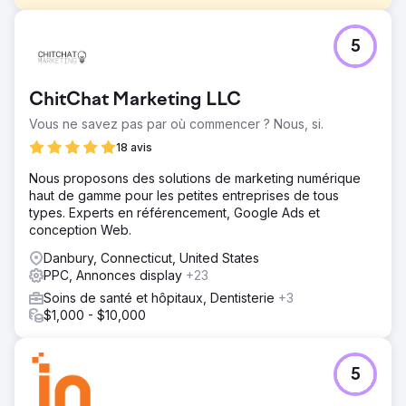
Défi
5
Ce client d’une salle d’exposition de rénovation de
cuisine avait un site Web obsolète et une mauvaise
présence en ligne.
ChitChat Marketing LLC
Solution
Vous ne savez pas par où commencer ? Nous, si.
Nous avons conçu et développé un magnifique nouveau
site WordPress avant de commencer la gestion du
18 avis
référencement et de Google Ads.
Nous proposons des solutions de marketing numérique
Résultat
haut de gamme pour les petites entreprises de tous
Le client a été choqué par l'efficacité de notre
types. Experts en référencement, Google Ads et
programme, ainsi que par la haute qualité des projets de
conception Web.
rénovation sur lesquels son équipe travaille
Danbury, Connecticut, United States
quotidiennement. Le client a déclaré un chiffre d'affaires
PPC, Annonces display
+23
multiplié par 4 dans les deux ans suivant le programme.
Soins de santé et hôpitaux, Dentisterie
+3
$1,000 - $10,000
Vers la page de l'agence
5