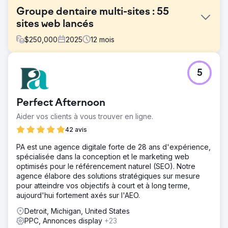
Groupe dentaire multi-sites : 55
sites web lancés
$
250,000
2025
12
mois
Défi
5
Marquee Dental Partners connaissait une croissance
rapide, mais son infrastructure de marketing numérique
était fragmentée et répartie entre plusieurs prestataires.
Perfect Afternoon
Sites web, comptes publicitaires, annuaires et suivi étaient
déconnectés, sans source unique de données fiables.
Aider vos clients à vous trouver en ligne.
L'ouverture de nouveaux cabinets prenait des mois.
42 avis
L'agence précédente privilégiait des indicateurs
superficiels, tandis que les coûts augmentaient et que le
PA est une agence digitale forte de 28 ans d'expérience,
nombre de patients stagnait. De simples mises à jour
spécialisée dans la conception et le marketing web
prenaient des semaines. La direction n'avait aucune
optimisés pour le référencement naturel (SEO). Notre
visibilité sur l'utilisation du budget ni sur les facteurs de
agence élabore des solutions stratégiques sur mesure
croissance.
pour atteindre vos objectifs à court et à long terme,
aujourd'hui fortement axés sur l'AEO.
Solution
En 14 jours, DeltaV a lancé 55 nouveaux sites web répartis
Detroit, Michigan, United States
sur 75 sites, sans aucune interruption de service ni perte
PPC, Annonces display
+23
de référencement local. Nous avons centralisé tous les