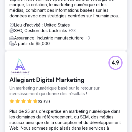
cohérente
marque, la création, le marketing numérique et les
médias, combinant des informations basées sur les
Solution
données avec des stratégies centrées sur l'humain pour
Nous avons procédé à une refonte complète de la
fournir des résultats mesurables.
stratégie de marketing numérique de l'entreprise,
Lieu d’activité : United States
notamment l'optimisation du référencement et du SEM,
SEO, Gestion des backlinks
+23
une refonte complète du site Web pour un meilleur
Assurance, Industrie manufacturière
+3
engagement des utilisateurs et une présence accrue sur
À partir de $5,000
les réseaux sociaux. De plus, nous avons affiné le
processus de vente en améliorant la gestion des
prospects, en améliorant les stratégies d'activité de
vente et en encadrant l'équipe de vente. Nous avons
4.9
également optimisé l'expérience client grâce à une
cartographie détaillée du parcours et à la mise en œuvre
d'une boucle de rétroaction continue pour répondre de
Allegiant Digital Marketing
manière proactive aux préoccupations
Un marketing numérique basé sur le retour sur
Résultat
investissement qui donne des résultats !
L'entreprise a enregistré une augmentation substantielle
62 avis
de son chiffre d'affaires de 41 %, passant de 17 à 24
millions de dollars en un an. Le taux de clôture des ventes
Plus de 25 ans d'expertise en marketing numérique dans
s'est considérablement amélioré, passant de 7 à 15 %.
les domaines du référencement, du SEM, des médias
Les initiatives d'amélioration de l'expérience client ont
sociaux ainsi que de la conception et du développement
conduit à une augmentation des activités récurrentes et
Web. Nous sommes spécialisés dans les services à