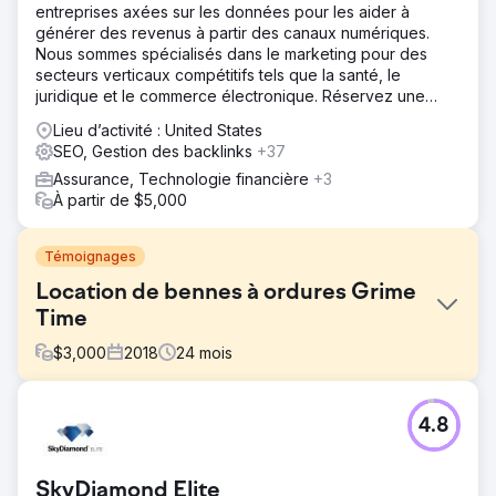
entreprises axées sur les données pour les aider à
générer des revenus à partir des canaux numériques.
Nous sommes spécialisés dans le marketing pour des
secteurs verticaux compétitifs tels que la santé, le
juridique et le commerce électronique. Réservez une
séance de stratégie gratuite dès aujourd'hui.
Lieu d’activité : United States
SEO, Gestion des backlinks
+37
Assurance, Technologie financière
+3
À partir de $5,000
Témoignages
Location de bennes à ordures Grime
Time
$
3,000
2018
24
mois
Défi
4.8
Grime Time nous a contacté avec un nom de domaine
problématique qui avait été utilisé pour une entreprise de
nettoyage au Royaume-Uni, avec un certain nombre de
SkyDiamond Elite
mauvais liens. Le marché de la location de bennes à