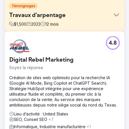
Témoignages
Travaux d'arpentage
$
1,500
2023
12
mois
Défi
4.8
Le marketing de bouche à oreille et les références ont
bien fonctionné pour générer de nouvelles affaires, mais
cela n'a pas suffi à aider Survey Works à se développer.
Digital Rebel Marketing
Il y avait plusieurs concurrents chevronnés avec de
nombreux avis qui investissaient activement dans le
Soyez la réponse
référencement.
Création de sites web optimisés pour la recherche IA
Solution
(Google AI Mode, Bing Copilot et ChatGPT Search).
Le site Web a été reconstruit sous WordPress et le
Stratégie HubSpot intégrée pour une expérience
contenu, les pages de localisation et les éléments de
utilisateur fluide et complète, du premier clic à la
conversion ont été optimisés. Nous avons lancé un
conclusion de la vente. Au service des marques
programme continu de création de liens qui a abouti à
ambitieuses depuis notre siège social du nord du Texas.
des classements dominants dans les cartes et la
recherche organique.
Lieu d’activité : United States
SEO, Conseil SEO
+7
Résultat
Informatique, Industrie manufacturière
+1
L'augmentation de la visibilité grâce aux cartes et