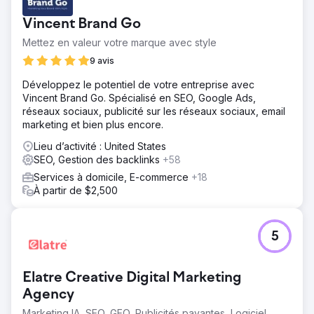
marché concurrentiel. Avec un chiffre d'affaires moyen de
Vincent Brand Go
65 000 $, l'objectif était d'améliorer sa présence
numérique pour attirer et fidéliser plus efficacement les
Mettez en valeur votre marque avec style
clients.
9 avis
Solution
Développez le potentiel de votre entreprise avec
Mise en œuvre d'une transformation numérique en
Vincent Brand Go. Spécialisé en SEO, Google Ads,
mettant l'accent sur l'optimisation de l'expérience
réseaux sociaux, publicité sur les réseaux sociaux, email
utilisateur et un marketing ciblé. Réorganisation du site
marketing et bien plus encore.
Web et utilisation de l'analyse de données pour
personnaliser les campagnes, dans le but d'augmenter la
Lieu d’activité : United States
base d'utilisateurs et les taux de conversion.
SEO, Gestion des backlinks
+58
Résultat
Services à domicile, E-commerce
+18
La base d'utilisateurs a grimpé de 108 % pour atteindre
À partir de $2,500
56 000, les objectifs atteints ont bondi de 209 % à 2 945
et le taux de conversion a augmenté de 46 % à 4,18 %.
Ces améliorations numériques stratégiques ont
5
considérablement amélioré les performances de
l'entreprise sur le marché.
Elatre Creative Digital Marketing
Vers la page de l'agence
Agency
Marketing IA, SEO, GEO, Publicités payantes, Logiciel