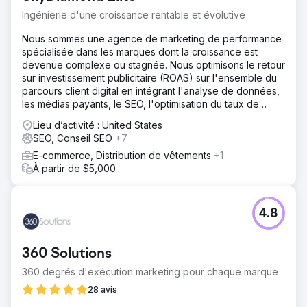
ordures à Austin est très compétitif, la plupart des
Ingénierie d'une croissance rentable et évolutive
entreprises établissant des liens de manière agressive.
Nous sommes une agence de marketing de performance
Solution
spécialisée dans les marques dont la croissance est
Audit du site et amélioration des temps de chargement,
devenue complexe ou stagnée. Nous optimisons le retour
de l'architecture du site, du contenu, des éléments de
sur investissement publicitaire (ROAS) sur l'ensemble du
conversion et de l'expérience mobile. Nous avons
parcours client digital en intégrant l'analyse de données,
ensuite mené une campagne de sensibilisation pour
les médias payants, le SEO, l'optimisation du taux de
acquérir des liens hyper pertinents sur des publications
conversion (CRO), la fidélisation et l'optimisation pilotée
sur la rénovation domiciliaire, l'immobilier et le bricolage.
Lieu d’activité : United States
par l'IA au sein d'un système évolutif unique.
SEO, Conseil SEO
+7
Résultat
E-commerce, Distribution de vêtements
+1
Grime Time a considérablement augmenté ses cartes et
À partir de $5,000
ses classements organiques à Austin et sur les marchés
environnants. L'augmentation de la visibilité et du trafic
organique a entraîné une augmentation de 600 % des
locations de bennes commerciales et résidentielles.
4.8
Vers la page de l'agence
360 Solutions
360 degrés d'exécution marketing pour chaque marque
28 avis