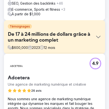
SEO, Gestion des backlinks
+46
E-commerce, Sports et fitness
+3
À partir de $1,000
Témoignages
De 17 à 24 millions de dollars grâce à
un marketing complet
$
600,000
2023
12
mois
Défi
4.9
Une entreprise avec une offre de produits solide avait du
mal à développer ses opérations, générant 17 millions de
dollars de revenus, mais faisant face à de faibles taux de
Adcetera
clôture des ventes et à une expérience client sous-
optimale. L'entreprise devait améliorer sa stratégie
Une agence de marketing numérique et créative
marketing, améliorer la gestion des prospects et optimiser
26 avis
le parcours client pour stimuler la croissance des revenus
et mieux rivaliser sur le marché. Le défi consistait à
Nous sommes une agence de marketing numérique
augmenter les ventes, à augmenter le taux de clôture et à
intégrée qui dynamise les marques et fait bouger les
créer une expérience client plus satisfaisante et plus
esprits. Nous sommes spécialisés dans la stratégie de