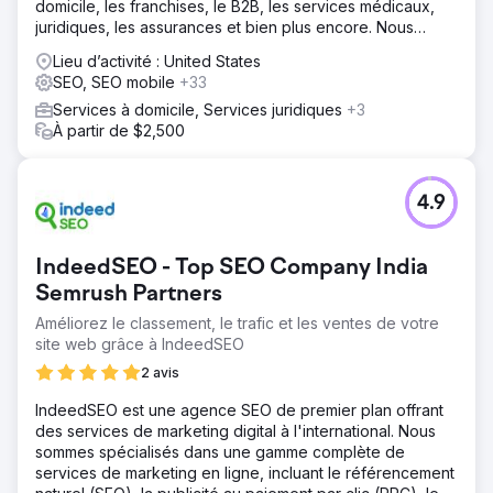
des recommandations, ce qui a encore renforcé la
domicile, les franchises, le B2B, les services médicaux,
trajectoire de croissance de l'entreprise. Les
juridiques, les assurances et bien plus encore. Nous
améliorations globales ont permis à l'entreprise de
excellons dans les marchés de niche et sommes équipés
Lieu d’activité : United States
continuer à réussir sur un marché concurrentiel,
pour accompagner les PME
SEO, SEO mobile
+33
établissant de nouvelles normes en matière d'efficacité
opérationnelle et de satisfaction client.
Services à domicile, Services juridiques
+3
À partir de $2,500
Vers la page de l'agence
4.9
IndeedSEO - Top SEO Company India
Semrush Partners
Améliorez le classement, le trafic et les ventes de votre
site web grâce à IndeedSEO
2 avis
IndeedSEO est une agence SEO de premier plan offrant
des services de marketing digital à l'international. Nous
sommes spécialisés dans une gamme complète de
services de marketing en ligne, incluant le référencement