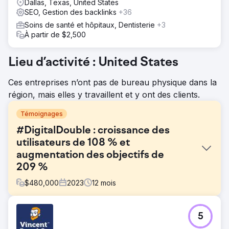
Dallas, Texas, United States
SEO, Gestion des backlinks
+36
Soins de santé et hôpitaux, Dentisterie
+3
À partir de $2,500
Lieu d’activité : United States
Ces entreprises n’ont pas de bureau physique dans la
région, mais elles y travaillent et y ont des clients.
Témoignages
#DigitalDouble : croissance des
utilisateurs de 108 % et
augmentation des objectifs de
209 %
$
480,000
2023
12
mois
Défi
5
Une entreprise B2C avait besoin de doubler sa base
d'utilisateurs et d'augmenter les conversions sur un