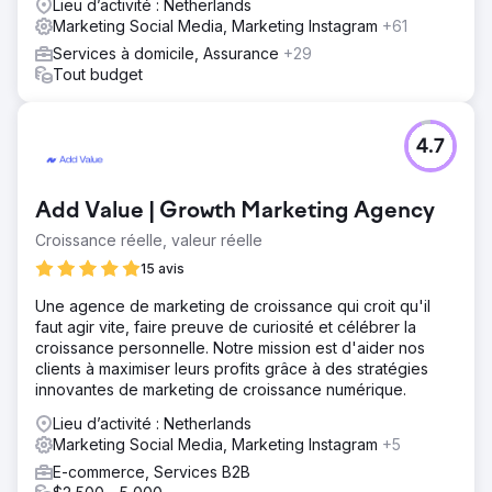
Lieu d’activité : Netherlands
stimuler la croissance.
Marketing Social Media, Marketing Instagram
+61
Solution
Services à domicile, Assurance
+29
Pour relever les défis de The Padellers, nous avons mis
Tout budget
en œuvre une refonte complète du site Web axée sur
l'amélioration de l'expérience utilisateur et l'optimisation
du référencement. Nous avons effectué une recherche
4.7
approfondie sur les mots clés, optimisé la structure du site
et amélioré la vitesse de chargement des pages. De plus,
nous avons créé une stratégie de contenu claire pour
Add Value | Growth Marketing Agency
cibler leur public et intégré des éléments axés sur la
conversion pour améliorer la génération de leads. Ces
Croissance réelle, valeur réelle
changements ont entraîné une augmentation du trafic
15 avis
organique, des classements plus élevés dans les moteurs
de recherche et des taux de conversion améliorés.
Une agence de marketing de croissance qui croit qu'il
faut agir vite, faire preuve de curiosité et célébrer la
Résultat
croissance personnelle. Notre mission est d'aider nos
Grâce à la refonte et aux améliorations apportées au
clients à maximiser leurs profits grâce à des stratégies
référencement, The Padellers a connu une augmentation
innovantes de marketing de croissance numérique.
significative du trafic organique, avec une augmentation
de 60 % au cours des trois premiers mois. Leur site Web
Lieu d’activité : Netherlands
se classe désormais sur la première page pour les termes
Marketing Social Media, Marketing Instagram
+5
de recherche clés, ce qui attire davantage de visiteurs
E-commerce, Services B2B
pertinents sur leur site. Les taux de conversion se sont