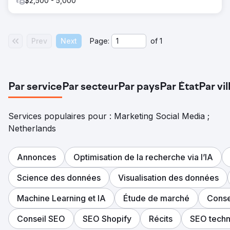
$2,500 - 5,000
améliorés de 40 %, avec davantage d'utilisateurs
effectuant des réservations et des demandes de
renseignements. L'expérience utilisateur améliorée,
combinée à un contenu ciblé, a contribué à transformer
leur site Web en un atout très performant pour la
Prev
Next
Page:
of
1
croissance de l'entreprise.
Vers la page de l'agence
Par service
Par secteur
Par pays
Par État
Par vil
Services populaires pour : Marketing Social Media ;
Netherlands
Annonces
Optimisation de la recherche via l’IA
Science des données
Visualisation des données
Machine Learning et IA
Étude de marché
Conse
Conseil SEO
SEO Shopify
Récits
SEO techn