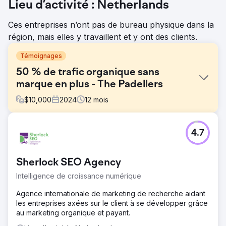
Lieu d’activité : Netherlands
Ces entreprises n’ont pas de bureau physique dans la
région, mais elles y travaillent et y ont des clients.
Témoignages
50 % de trafic organique sans
marque en plus - The Padellers
$
10,000
2024
12
mois
Défi
4.7
Les Padellers ont dû faire face à des défis importants
avec leur ancien site Web, aux prises avec un trafic
organique faible et des taux de conversion faibles. Leur
Sherlock SEO Agency
conception obsolète et le manque d'optimisation SEO ont
rendu difficile l'attraction de nouveaux clients, tandis que
Intelligence de croissance numérique
leur visibilité en ligne est restée limitée. Malgré les efforts
d'amélioration, ils n'ont pas pu obtenir les résultats
Agence internationale de marketing de recherche aidant
escomptés, ce qui a entraîné des opportunités manquées
les entreprises axées sur le client à se développer grâce
sur un marché concurrentiel. Une refonte complète était
au marketing organique et payant.
nécessaire pour renforcer leur présence numérique et