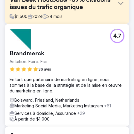
Van Beek Houtbouw +39% citations
issues du trafic organique
$
1,500
2024
24
mois
Défi
4.7
Van Beek Houtbouw nous a demandé si nous pouvions
vous aider à mettre en place diverses activités de
marketing. L'accent a été ici mis sur une plus grande
Brandmerck
stabilité des demandes tout au long de l'année : obtenir
une visibilité en ligne de plus en plus régulière.
Ambition. Faire. Fier
Solution
36 avis
Nous avons utilisé une combinaison de campagnes
En tant que partenaire de marketing en ligne, nous
Google Ads et de campagnes sur les réseaux sociaux
sommes à la base de la stratégie et de la mise en œuvre
afin d'obtenir le meilleur CPA. À partir de là, nous nous
du marketing en ligne.
sommes concentrés sur le référencement pour établir
une base organique.
Bolsward, Friesland, Netherlands
Marketing Social Media, Marketing Instagram
+61
Résultat
Sessions +46%, Utilisateurs +42%, Citations via Google
Services à domicile, Assurance
+29
organiques +39%. Maintenant un des 3 meilleurs joueurs
À partir de $1,000
organiques.