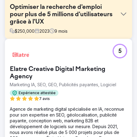
Optimiser la recherche d'emploi
pour plus de 5 millions d'utilisateurs
grâce à l'UX
$
250,000
2023
9
mois
Défi
5
Jobble, une plateforme d'emplois de l'économie à la
demande comptant plus de 5 millions d'utilisateurs, devait
moderniser son expérience numérique pour répondre
Elatre Creative Digital Marketing
aux attentes des utilisateurs et à la croissance rapide de
la plateforme. Son équipe produit était débordée et
Agency
l'interface manquait d'homogénéité, ce qui compliquait la
Marketing IA, SEO, GEO, Publicités payantes, Logiciel
recherche et la candidature efficaces des utilisateurs.
L'objectif était d'améliorer la convivialité, de simplifier la
Expérience attestée
recherche d'emploi et de fournir des conseils de
7 avis
conception évolutifs à l'équipe interne.
Agence de marketing digital spécialisée en IA, reconnue
Solution
pour son expertise en SEO, géolocalisation, publicité
Neuron a réalisé un audit UX/UI, des entretiens avec les
payante, conception web, marketing B2B et
utilisateurs et une étude concurrentielle afin d'identifier
développement de logiciels sur mesure. Depuis 2021,
les principaux points de friction. Nous avons repensé les
nous avons réalisé plus de 5 000 projets pour plus de