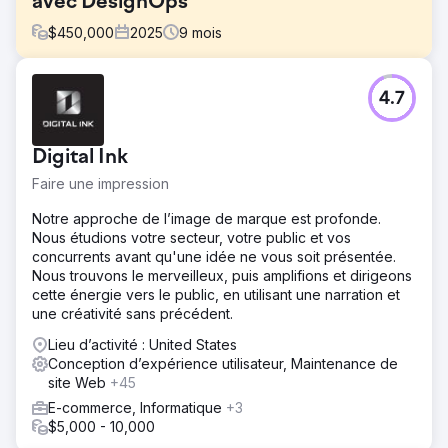
avec DesignOps
$
450,000
2025
9
mois
Défi
4.7
Une entreprise mondiale d'IA conversationnelle souhaitait
unifier et déployer ses efforts de conception de produits
sur plusieurs équipes et plateformes. Face à des
Digital Ink
frameworks qui se chevauchent, des composants
incohérents et des demandes croissantes de la part des
Faire une impression
entreprises clientes, l'équipe UX interne manquait de
l'infrastructure nécessaire pour maintenir la cohérence de
Notre approche de l’image de marque est profonde.
la conception et la rapidité de livraison. Elle avait besoin
Nous étudions votre secteur, votre public et vos
d'un système de conception évolutif et d'une stratégie
concurrents avant qu'une idée ne vous soit présentée.
DesignOps pour assurer des versions rapides, garantir la
Nous trouvons le merveilleux, puis amplifions et dirigeons
conformité en matière d'accessibilité et favoriser la
cette énergie vers le public, en utilisant une narration et
collaboration interfonctionnelle.
une créativité sans précédent.
Solution
Lieu d’activité : United States
Neuron s'est associé à l'entreprise pour mettre en place
Conception d’expérience utilisateur, Maintenance de
une base DesignOps robuste. Nous avons audité les
site Web
+45
artefacts de conception et les bibliothèques d'ingénierie,
E-commerce, Informatique
+3
organisé des ateliers avec les parties prenantes et
$5,000 - 10,000
développé un système de conception modulaire