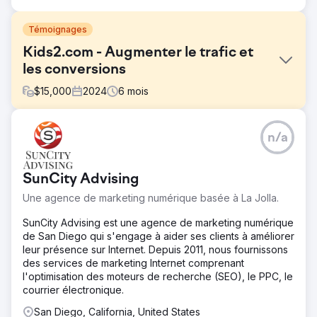
Témoignages
Kids2.com - Augmenter le trafic et
les conversions
$
15,000
2024
6
mois
Défi
n/a
Kids2.com, un site de vente en ligne spécialisé dans les
jouets et produits éducatifs pour enfants, rencontrait des
difficultés pour attirer et convertir ses visiteurs en clients.
SunCity Advising
Malgré une gamme de produits diversifiée, son site web
souffrait d'une faible visibilité sur les moteurs de
Une agence de marketing numérique basée à La Jolla.
recherche et de taux de conversion sous-optimaux, ce
qui impactait ses ventes globales et l'engagement client.
SunCity Advising est une agence de marketing numérique
de San Diego qui s'engage à aider ses clients à améliorer
Solution
leur présence sur Internet. Depuis 2011, nous fournissons
Notre stratégie pour transformer les performances en
des services de marketing Internet comprenant
ligne de Kids2.com s'est appuyée sur une double
l'optimisation des moteurs de recherche (SEO), le PPC, le
approche : améliorer le référencement pour attirer
courrier électronique.
davantage de trafic et optimiser les processus de
conversion pour convertir les visiteurs en clients. Audit
San Diego, California, United States