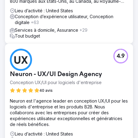
flux utilisateurs clés, notamment la recherche d'emploi, la
800 marques aux États-Unis, au Canada, au Royaume-
candidature, l'intégration et la configuration des profils,
Uni, en Europe, au Moyen-Orient et en Inde.
Lieu d’activité : United States
pour une expérience mobile optimisée et mieux adaptée
Conception d’expérience utilisateur, Conception
aux besoins des travailleurs indépendants. Nous avons
digitale
+63
également mis en place un système de conception
robuste dans Figma afin de garantir la cohérence interne
Services à domicile, Assurance
+29
et d'accélérer le développement produit de Jobble.
Tout budget
Résultat
La refonte a considérablement réduit le nombre
4.9
d'abandons et de demandes d'assistance liées aux
candidatures. Les équipes produit et ingénierie internes
de Jobble ont constaté une accélération notable des
Neuron - UX/UI Design Agency
cycles de développement grâce au nouveau système de
conception. Notre partenariat a été si fructueux que
Conception UX/UI pour logiciels d'entreprise
Jobble a réengagé Neuron pour une nouvelle initiative
40 avis
en 2025, renforçant ainsi notre collaboration et son
impact sur la croissance de leur plateforme.
Neuron est l'agence leader en conception UX/UI pour les
logiciels d'entreprise et les produits B2B. Nous
collaborons avec les entreprises pour créer des
Vers la page de l'agence
expériences utilisateur exceptionnelles et génératrices
de réels bénéfices.
Lieu d’activité : United States