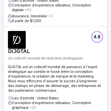
Lieu d’activité : United States
d'e-mails sans code, un outil d'automatisation intuitif et un
Conception d’expérience utilisateur, Conception
système de balisage dynamique. Ce travail s'est appuyé
digitale
+63
sur une étude utilisateur réalisée à partir de 13 entretiens
Assurance, Immobilier
+3
approfondis, garantissant ainsi une refonte adaptée aux
À partir de $1,000
besoins réels des utilisateurs dans les domaines du e-
commerce et du marketing.
Résultat
4.8
La plateforme repensée a permis aux marketeurs de
lancer et de gérer leurs campagnes plus rapidement et
avec moins d'erreurs. Les utilisateurs ont gagné en
DIJGTAL
contrôle grâce à la personnalisation et aux outils de
personnalisation basés sur l'IA. L'efficacité a été
Un collectif mondial de tacticiens stratégiques.
améliorée grâce à une navigation simplifiée et des
workflows consolidés. Listrak a ainsi développé un
DIJGTAL est un collectif mondial de penseurs à l'esprit
produit évolutif et moderne qui a optimisé la convivialité,
stratégique qui comble le fossé entre la conception
accéléré l'adoption et positionné la plateforme pour une
d'expérience, la création de marque et le marketing.
croissance à long terme.
Nous nous efforçons d'assurer le succès à long terme
des startups en phase de démarrage, des entreprises et
des partenaires commerciaux.
Vers la page de l'agence
Lieu d’activité : United States
Conception d’expérience utilisateur, Conception
graphique
+23