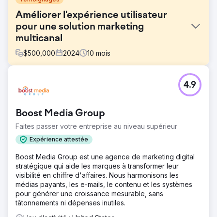
Améliorer l'expérience utilisateur
pour une solution marketing
multicanal
$
500,000
2024
10
mois
Défi
4.9
La plateforme de Listrak était devenue excessivement
complexe au cours des 20 dernières années, entraînant
une interface encombrée et des flux de travail
Boost Media Group
incohérents. Avec 118 éléments de navigation et des outils
incohérents, les marketeurs peinaient à créer et gérer
Faites passer votre entreprise au niveau supérieur
efficacement des campagnes multicanaux. Listrak avait
Expérience attestée
besoin d'une refonte complète pour réduire les frictions,
unifier les flux de travail et offrir une expérience plus
Boost Media Group est une agence de marketing digital
intuitive à ses utilisateurs.
stratégique qui aide les marques à transformer leur
visibilité en chiffre d'affaires. Nous harmonisons les
Solution
médias payants, les e-mails, le contenu et les systèmes
Neuron s'est associé à Listrak pour repenser sa
pour générer une croissance mesurable, sans
plateforme. Nous avons simplifié la navigation, la faisant
tâtonnements ni dépenses inutiles.
passer de 118 à 16 éléments, unifié la création de
campagnes sur tous les canaux et introduit un générateur