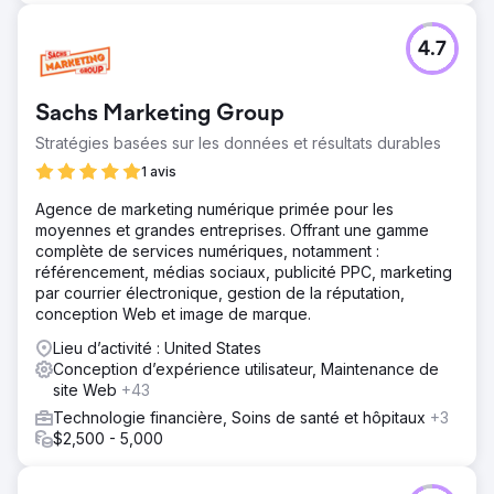
conforme aux normes WCAG 2.1 AA. Pour garantir un
succès durable, nous avons collaboré avec les équipes
4.7
produit et ingénierie, intégré les outils et établi des
workflows de gouvernance et une documentation
favorisant l'autonomie et l'harmonisation entre les
Sachs Marketing Group
fonctions.
Stratégies basées sur les données et résultats durables
Résultat
Les équipes produit ont considérablement réduit les
1 avis
délais de conception et de développement, tout en
Agence de marketing numérique primée pour les
améliorant la cohérence et la qualité des interfaces. Le
moyennes et grandes entreprises. Offrant une gamme
nouveau système a permis aux équipes transverses de
complète de services numériques, notamment :
livrer plus rapidement et en toute confiance. Devenu une
référencement, médias sociaux, publicité PPC, marketing
source de référence centrale, le système de conception
par courrier électronique, gestion de la réputation,
a permis à l'organisation de proposer des solutions d'IA
conception Web et image de marque.
innovantes à l'échelle de l'entreprise, avec clarté et
efficacité. Neuron continue de soutenir leur évolution
Lieu d’activité : United States
grâce à un accompagnement continu en conception de
Conception d’expérience utilisateur, Maintenance de
produits, dans le cadre d'un partenariat de trois ans.
site Web
+43
Technologie financière, Soins de santé et hôpitaux
+3
Vers la page de l'agence
$2,500 - 5,000