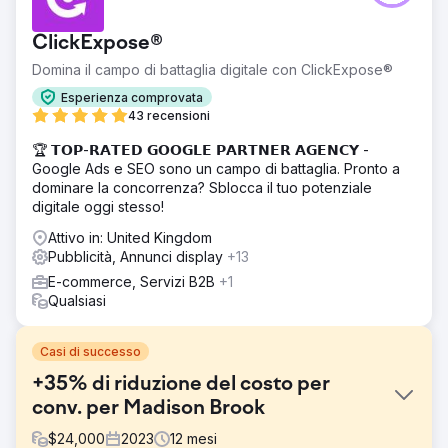
ClickExpose®
Domina il campo di battaglia digitale con ClickExpose®
Esperienza comprovata
43 recensioni
🏆 𝗧𝗢𝗣-𝗥𝗔𝗧𝗘𝗗 𝗚𝗢𝗢𝗚𝗟𝗘 𝗣𝗔𝗥𝗧𝗡𝗘𝗥 𝗔𝗚𝗘𝗡𝗖𝗬 -
Google Ads e SEO sono un campo di battaglia. Pronto a
dominare la concorrenza? Sblocca il tuo potenziale
digitale oggi stesso!
Attivo in: United Kingdom
Pubblicità, Annunci display
+13
E-commerce, Servizi B2B
+1
Qualsiasi
Casi di successo
+35% di riduzione del costo per
conv. per Madison Brook
$
24,000
2023
12
mesi