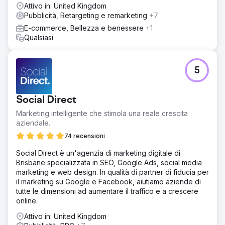
catalogo e feed: Feed di prodotti varianti (taglia/colore),
Attivo in: United Kingdom
sincronizzazione dinamica tra stock e prezzo •
Pubblicità, Retargeting e remarketing
+7
Progettazione dell'imbuto: Consapevolezza
E-commerce, Bellezza e benessere
+1
(video/lookbook) → Considerazione (reel, pagina della
Qualsiasi
collezione) → Acquisto (recupero dinamico del carrello)
• Produzione creativa + whitelisting: abbiamo utilizzato
contenuti UGC/creatoriali ed editoriali nell'acquisto di
media con whitelisting • Ottimizzazione rapida: Creatività
5
e landing page
Risultato
Social Direct
Risultato e valore Lein Digital crea un modello di crescita
scalabile, basato su catalogo/dati e supportato dalla
Marketing intelligente che stimola una reale crescita
produzione per Özgür Masur, adatto al mercato turco.
aziendale.
Risultati previsti: • CAC (CPA) ↓, ROAS ↑, quota di nuovi
74 recensioni
clienti ↑, AOV mantenuto/aumentato • Prestazioni
rapidamente scalabili e redditività sostenibile durante i
Social Direct è un'agenzia di marketing digitale di
periodi di lancio e sconto Le vendite hanno superato i 2
Brisbane specializzata in SEO, Google Ads, social media
milioni di lire turche in una sola settimana.
marketing e web design. In qualità di partner di fiducia per
il marketing su Google e Facebook, aiutiamo aziende di
tutte le dimensioni ad aumentare il traffico e a crescere
Vai alla pagina agenzia
online.
Attivo in: United Kingdom