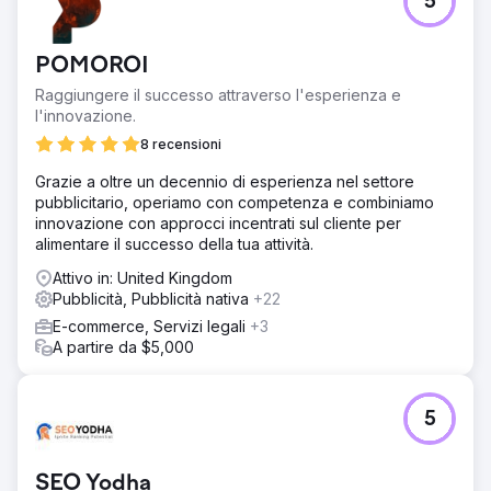
5
Risultato
In 60 giorni, il fatturato è passato da 48.000 a 105.000
dollari, con una crescita di oltre il doppio. Il ROAS (Return
POMOROI
on Advertising Spend) è migliorato da 2,89x a 4,83x,
incrementando significativamente la redditività delle
Raggiungere il successo attraverso l'esperienza e
campagne. Le conversioni di acquisto sono aumentate
l'innovazione.
dell'81%, grazie a un targeting più efficace, campagne
8 recensioni
strutturate e un tracciamento accurato. Il risultato è stato
un motore di crescita eCommerce B2B scalabile ed
Grazie a oltre un decennio di esperienza nel settore
estremamente efficiente.
pubblicitario, operiamo con competenza e combiniamo
innovazione con approcci incentrati sul cliente per
alimentare il successo della tua attività.
Vai alla pagina agenzia
Attivo in: United Kingdom
Pubblicità, Pubblicità nativa
+22
E-commerce, Servizi legali
+3
A partire da $5,000
5
SEO Yodha