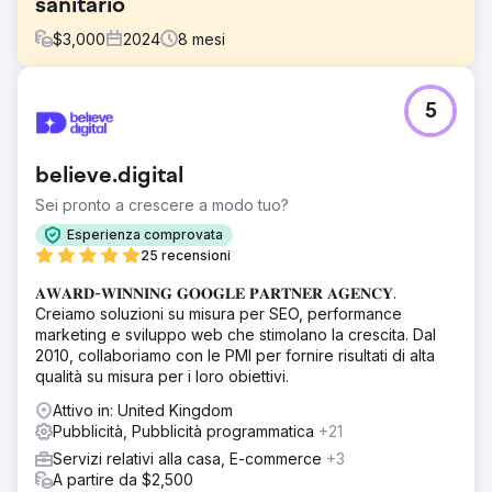
sanitario
$
3,000
2024
8
mesi
Sfida
5
Chirurgia bariatrica internazionale – Caso di studio 🎯
Cosa era necessario? • Generare una domanda
qualificata di pazienti internazionali in Romania, Regno
believe.digital
Unito, Germania e Nuova Zelanda • Ridurre i costi di CPL
e degli appuntamenti, aumentare il ROAS • Stabilire un
Sei pronto a crescere a modo tuo?
modello di crescita multilingue, multinazionale e scalabile
Esperienza comprovata
Soluzione
25 recensioni
🧭 Cosa abbiamo fatto? (Approccio Lein) • Architettura
𝐀𝐖𝐀𝐑𝐃-𝐖𝐈𝐍𝐍𝐈𝐍𝐆 𝐆𝐎𝐎𝐆𝐋𝐄 𝐏𝐀𝐑𝐓𝐍𝐄𝐑 𝐀𝐆𝐄𝐍𝐂𝐘.
delle prestazioni: Meta Ads + Ricerca Google + tunnel di
Creiamo soluzioni su misura per SEO, performance
conversione basato su WhatsApp • Localizzazione:
marketing e sviluppo web che stimolano la crescita. Dal
abbiamo adattato la lingua/il messaggio/i creativi in base
2010, collaboriamo con le PMI per fornire risultati di alta
al paese • Ottimizzazione rapida: test A/B creativi e di
qualità su misura per i loro obiettivi.
atterraggio, aggiustamenti settimanali delle offerte • Ritmo
operativo: manuale chiaro per i tempi di risposta dei lead,
Attivo in: United Kingdom
contatti ripetuti e monitoraggio degli appuntamenti
Pubblicità, Pubblicità programmatica
+21
Risultato
Servizi relativi alla casa, E-commerce
+3
Riepilogo KPI (3 mesi) • CPL: 30% ↓ • Lead →
A partire da $2,500