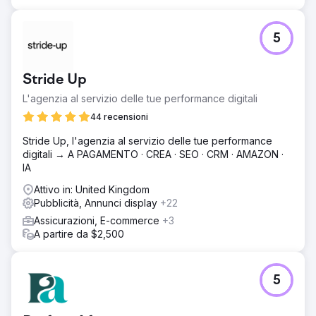
Appuntamento: 52% ↑ • ROAS: 10x Risultato e valore Lein
Digital ha stabilito un modello di performance scalabile in
una struttura multi-paese/multilingue: • CPL diminuito del
5
30%, ROAS aumentato di 10 volte, conversione degli
appuntamenti aumentata del 52% • Infrastruttura di
crescita misurabile, ripetibile e redditizia nel turismo
Stride Up
sanitario
L'agenzia al servizio delle tue performance digitali
44 recensioni
Vai alla pagina agenzia
Stride Up, l'agenzia al servizio delle tue performance
digitali → A PAGAMENTO · CREA · SEO · CRM · AMAZON ·
IA
Attivo in: United Kingdom
Pubblicità, Annunci display
+22
Assicurazioni, E-commerce
+3
A partire da $2,500
5