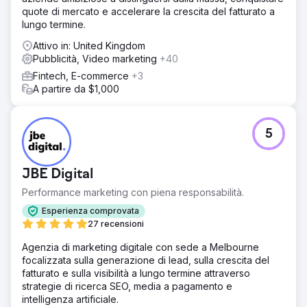
🧭 Cosa abbiamo fatto? (Approccio Lein) • Architettura
quote di mercato e accelerare la crescita del fatturato a
delle prestazioni: Meta Ads + Ricerca Google + tunnel di
lungo termine.
conversione basato su WhatsApp • Impostazioni basate
sui servizi: Set di campagne e messaggi separati per
Attivo in: United Kingdom
Trapianto di capelli / Estetica / Dentista • Localizzazione:
Pubblicità, Video marketing
+40
Abbiamo adattato la lingua/messaggio/creatività al paese
Fintech, E-commerce
+3
di destinazione e al servizio • Ottimizzazione rapida: Test
A partire da $1,000
A/B creativi e di atterraggio, aggiustamenti settimanali
delle offerte • Integrazione della produzione:
Presentazione del medico nell'ambiente clinico,
testimonianza del paziente, set di video e foto
5
prima/dopo; pubblicità e atterraggio
Risultato
JBE Digital
Risultati e valore: Lein Digital ha implementato un modello
di crescita delle prestazioni basato sui servizi, multilingue
Performance marketing con piena responsabilità.
e supportato dalla produzione per Vialife Clinic. Risultati
Esperienza comprovata
previsti: CPL ↓, costo degli appuntamenti ↓, ROAS ↑ e un
27 recensioni
flusso di pazienti internazionale scalabile. • Spesa
(mensile): $ 8.000 • Lead (Modulo + WhatsApp): 1.680
Agenzia di marketing digitale con sede a Melbourne
(Ø) • CPL (Ø): $ 7 • Conversione degli appuntamenti (Ø):
focalizzata sulla generazione di lead, sulla crescita del
26-32% • Ricavi per paziente (Ø): $ 3.500-$ 4.800 (a
fatturato e sulla visibilità a lungo termine attraverso
seconda del servizio) • ROAS (Ø): 8-10 volte
strategie di ricerca SEO, media a pagamento e
intelligenza artificiale.