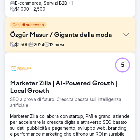
E-commerce, Servizi B2B
+1
$1,000 - 2,500
Casi di successo
Özgür Masur / Gigante della moda
$
1,500
2024
12
mesi
Sfida
5
🎯 Cosa era richiesto? • Generare traffico qualificato e
acquisti per il lancio di collezioni e saldi stagionali in
Turchia • Accelerare l'acquisizione di nuovi clienti
Marketer Zilla | AI-Powered Growth |
(controllo CAC) e aumentare il ROAS • Stabilire un
modello di campagna basato sui dati e sulla
Local Growth
collezione/prodotto (lookbook → carrello → acquisto) •
SEO a prova di futuro. Crescita basata sull'intelligenza
Raggiungere una crescita scalabile con prestazioni
artificiale.
preservando al contempo l'estetica del marchio
Marketer Zilla collabora con startup, PMI e grandi aziende
Soluzione
per accelerare la crescita digitale attraverso SEO basato
🧭 Cosa abbiamo fatto? (Approccio Lein) • Architettura
sui dati, pubblicità a pagamento, sviluppo web, branding
delle prestazioni: Meta Ads + Google
e performance marketing che offrono un ROI misurabile.
Shopping/Performance Max + Shopify • Ottimizzazione di