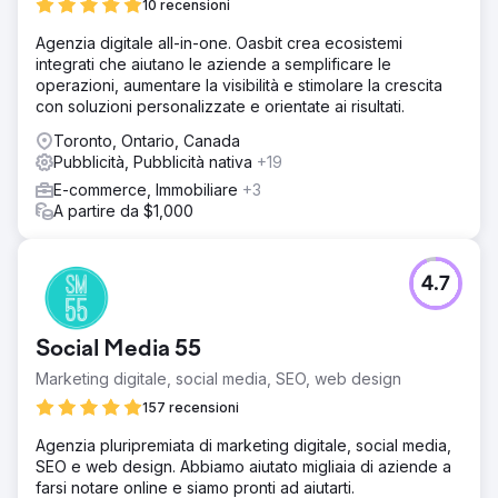
10 recensioni
Soluzione
Agenzia digitale all-in-one. Oasbit crea ecosistemi
Abbiamo utilizzato gran parte della nostra competenza ed
integrati che aiutano le aziende a semplificare le
esperienza di Google Ads con la conoscenza contestuale
operazioni, aumentare la visibilità e stimolare la crescita
necessaria per adattarci al nuovo pubblico e ai nuovi dati
con soluzioni personalizzate e orientate ai risultati.
demografici su Microsoft Ads. Avevamo una strategia
decisamente diversa da Google Ads, ma siamo rimasti
Toronto, Ontario, Canada
soddisfatti di un rendimento simile.
Pubblicità, Pubblicità nativa
+19
Risultato
E-commerce, Immobiliare
+3
In sei mesi, la nostra iniziativa pubblicitaria strategica ha
A partire da $1,000
generato entrate per oltre $ 250.000, mantenendo
costantemente un ritorno sulla spesa pubblicitaria (ROAS)
minimo 4 volte superiore, a testimonianza del nostro
4.7
approccio metodico e della cura per l'ottimizzazione in
ogni fase.
Social Media 55
Vai alla pagina agenzia
Marketing digitale, social media, SEO, web design
157 recensioni
Agenzia pluripremiata di marketing digitale, social media,
SEO e web design. Abbiamo aiutato migliaia di aziende a
farsi notare online e siamo pronti ad aiutarti.