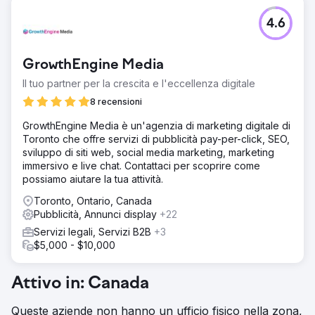
Sfida
4.6
Prima della campagna Google Ads, l'azienda di eventi
lottava con scarsa visibilità, traffico organico limitato, forte
concorrenza e allocazione del budget inefficace. Hanno
GrowthEngine Media
dovuto affrontare sfide mirate al pubblico giusto, una
generazione di lead incoerente e difficoltà nel misurare il
Il tuo partner per la crescita e l'eccellenza digitale
ROI. Con l'industria degli eventi
8 recensioni
Soluzione
GrowthEngine Media è un'agenzia di marketing digitale di
Prima di Google Ads: The Events Company aveva scarsa
Toronto che offre servizi di pubblicità pay-per-click, SEO,
visibilità nelle ricerche, traffico organico limitato, forti
sviluppo di siti web, social media marketing, marketing
concorrenti, problemi di budget e lead incoerenti. Dopo
immersivo e live chat. Contattaci per scoprire come
Google Ads: migliore presenza sul mercato, traffico mirato
possiamo aiutare la tua attività.
e aumento delle conversioni.
Toronto, Ontario, Canada
Risultato
Pubblicità, Annunci display
+22
Dopo aver implementato Google Ads, l'azienda di eventi
ha riscontrato una maggiore importanza sul mercato, un
Servizi legali, Servizi B2B
+3
aumento del traffico mirato, un aumento delle conversioni,
$5,000 - $10,000
una generazione di lead costante e un tasso di crescita
accelerato. Hanno superato efficacemente le sfide del
Attivo in: Canada
settore, ottenendo un vantaggio competitivo.
Queste aziende non hanno un ufficio fisico nella zona,