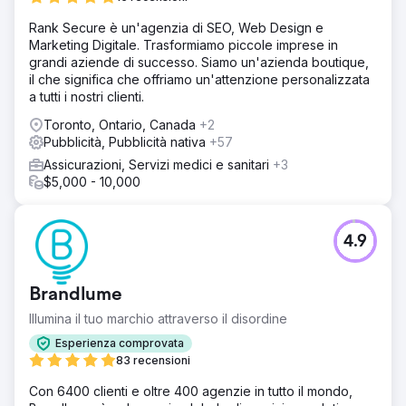
comportamento tra dispositivi.
Rank Secure è un'agenzia di SEO, Web Design e
Soluzione
Marketing Digitale. Trasformiamo piccole imprese in
Abbiamo sviluppato campagne per promuovere
grandi aziende di successo. Siamo un'azienda boutique,
prodotti/contenuti premium, concentrando il budget sul
il che significa che offriamo un'attenzione personalizzata
pubblico più redditizio. Abbiamo implementato il
a tutti i nostri clienti.
monitoraggio cross-device e abbiamo inserito Cineplex
nella whitelist per le conversioni di visite in negozio. Ciò ci
Toronto, Ontario, Canada
+2
ha permesso di misurare/ottimizzare le conversioni e
Pubblicità, Pubblicità nativa
+57
misurare il ROI per gli acquisti in sala.
Assicurazioni, Servizi medici e sanitari
+3
Risultato
$5,000 - 10,000
La campagna ha prodotto un ROAS più elevato del 42%,
una seconda campagna destinata ai membri SCENE ha
prodotto un aumento del 15%. Le nostre campagne e gli
4.9
strumenti di misurazione avanzati hanno rivelato il
comportamento e le tendenze dei consumatori. Abbiamo
scoperto che il 20% degli utenti utilizzava più dispositivi e
Brandlume
il 66% degli utenti effettuava ricerche online ma pagava
di persona.
Illumina il tuo marchio attraverso il disordine
Esperienza comprovata
83 recensioni
Vai alla pagina agenzia
Con 6400 clienti e oltre 400 agenzie in tutto il mondo,