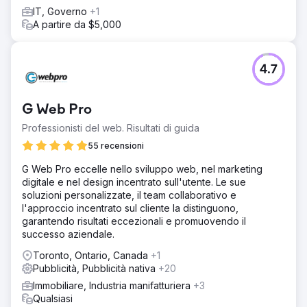
Risultato
IT, Governo
+1
Siamo stati in grado di sfruttare il targeting del pubblico e
A partire da $5,000
le modifiche delle offerte per ridurre la spesa e migliorare
l'utilizzo del budget. Diminuzione del 77% del CPC medio
per le persone classificate come In-Market per SUBARU
4.7
Aumento del 21% della percentuale di nuove sessioni
Aumento del 32% della spesa per persone non
identificate come In-Market per SUBARU
G Web Pro
Professionisti del web. Risultati di guida
Vai alla pagina agenzia
55 recensioni
G Web Pro eccelle nello sviluppo web, nel marketing
digitale e nel design incentrato sull'utente. Le sue
soluzioni personalizzate, il team collaborativo e
l'approccio incentrato sul cliente la distinguono,
garantendo risultati eccezionali e promuovendo il
successo aziendale.
Toronto, Ontario, Canada
+1
Pubblicità, Pubblicità nativa
+20
Immobiliare, Industria manifatturiera
+3
Qualsiasi