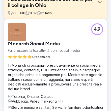
il college in Ohio
$
10,000
2017
12
mesi
Sfida
4.9
La competizione per il marketing dei programmi di laurea
in Ohio si è intensificata in modo significativo negli ultimi
anni, principalmente a causa della maggiore rivalità e
Monarch Social Media
della proliferazione di opzioni di laurea, in particolare
online, offerte da altre università.
Fai crescere la tua attività con i social media
Soluzione
6 recensioni
Abbiamo eseguito una strategia personalizzata progettata
In Monarch ci occupiamo esclusivamente di social media:
per il loro pubblico di destinazione migliorando la visibilità
strategia, contenuti, UGC, influencer, analisi e campagne
sui motori di ricerca attraverso l'aggiunta di parole chiave
organiche prima e a pagamento poi. Mentre altre agenzie
mirate pertinenti al pubblico e ottimizzando i contenuti sul
trattano i social come un'aggiunta, noi siamo esperti
loro sito.
dedicati esclusivamente a promuovere una crescita reale
Risultato
del tuo brand.
- Aumento dei lead complessivi del 135% - Aumento dei
Toronto, Ontario, Canada
lead organici del 38% - Aumento dei lead a pagamento
Pubblicità, Video marketing
+17
del 148%
Servizi medici e sanitari, Servizi e forniture odontoiatrici