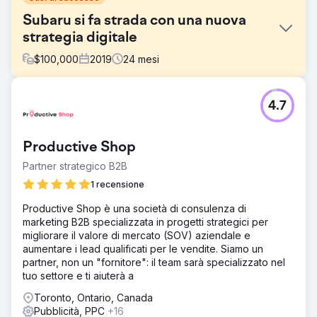
Subaru si fa strada con una nuova
strategia digitale
$
100,000
2019
24
mesi
Sfida
4.7
I concorrenti di SUBARU sono diventati sempre più
aggressivi nei loro sforzi di ricerca facendo offerte
contro i termini del modello SUBARU, spesso su una base
Productive Shop
ampiamente modificata che aumenta i costi in modo
significativo. Dati i vincoli di budget, abbiamo dovuto
Partner strategico B2B
creare un approccio sostenibile per ridurre l’importo della
1 recensione
spesa.
Productive Shop è una società di consulenza di
Soluzione
marketing B2B specializzata in progetti strategici per
Fase 1 – Configurazione: SEP ha implementato il pubblico
migliorare il valore di mercato (SOV) aziendale e
"Solo osservazione" per tutte le attività di ricerca di
aumentare i lead qualificati per le vendite. Siamo un
modelli SUBARU. Fase 2 – Analisi: SEP ha collaborato con
partner, non un "fornitore": il team sarà specializzato nel
Google per completare uno studio di "co-ricerca" che ha
tuo settore e ti aiuterà a
fornito informazioni su quali concorrenti pubblicano più
spesso annunci contro SUBARU. Fase 3 – Test di modifica
Toronto, Ontario, Canada
dell'offerta
Pubblicità, PPC
+16