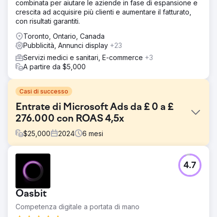
combinata per aiutare le aziende in fase di espansione e
crescita ad acquisire più clienti e aumentare il fatturato,
con risultati garantiti.
Toronto, Ontario, Canada
Pubblicità, Annunci display
+23
Servizi medici e sanitari, E-commerce
+3
A partire da $5,000
Casi di successo
Entrate di Microsoft Ads da £ 0 a £
276.000 con ROAS 4,5x
$
25,000
2024
6
mesi
Sfida
4.7
Un fornitore di uniformi gallese aspirava a penetrare nel
mercato europeo. Avevamo già pubblicato le loro
campagne Google Ads con un rendimento minimo di 4
Oasbit
volte impostato come obiettivo. Volevano catapultare il
loro brand in tutto il continente utilizzando Microsoft Ads e
Competenza digitale a portata di mano
ci hanno chiesto di creare tutto da zero.