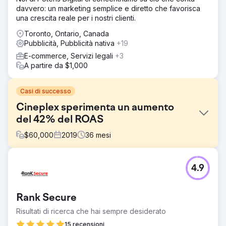
davvero: un marketing semplice e diretto che favorisca
una crescita reale per i nostri clienti.
Toronto, Ontario, Canada
Pubblicità, Pubblicità nativa
+19
E-commerce, Servizi legali
+3
A partire da $1,000
Casi di successo
Cineplex sperimenta un aumento
del 42% del ROAS
$
60,000
2019
36
mesi
Sfida
4.9
Cineplex stava cercando di aumentare le entrate, tuttavia
con la diversificazione delle offerte Cineplex, ogni
prodotto avrebbe avuto bisogno della propria direzione
Rank Secure
e considerazioni strategiche. Inoltre, la soluzione che
abbiamo implementato doveva prendere in
Risultati di ricerca che hai sempre desiderato
considerazione più prodotti monitorando con precisione il
15 recensioni