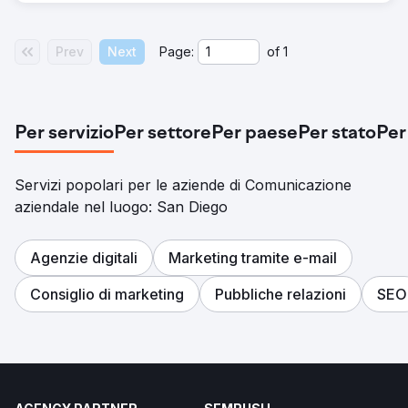
Prev
Next
Page:
of
1
Per servizio
Per settore
Per paese
Per stato
Per
Servizi popolari per le aziende di Comunicazione
aziendale nel luogo: San Diego
Agenzie digitali
Marketing tramite e-mail
Consiglio di marketing
Pubbliche relazioni
SEO