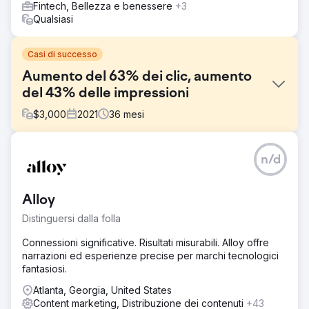
Fintech, Bellezza e benessere
+3
Qualsiasi
Casi di successo
Aumento del 63% dei clic, aumento
del 43% delle impressioni
$
3,000
2021
36
mesi
Sfida
n/d
BeatRoute Innovations Pvt. Ltd è un software CRM SFA
per le vendite sul campo. Ti aiuta a raggiungere i tuoi
obiettivi aziendali sul campo e ad avviare la
Alloy
collaborazione tra il tuo team di vendita sul campo, i
distributori e i clienti per massimizzare l'output delle
Distinguersi dalla folla
vendite.
Connessioni significative. Risultati misurabili. Alloy offre
Soluzione
narrazioni ed esperienze precise per marchi tecnologici
La nostra strategia SEO comprende l'analisi del sito web,
fantasiosi.
la ricerca di parole chiave, l'ottimizzazione on-page,
l'analisi della concorrenza, un approccio personalizzato,
Atlanta, Georgia, United States
consigli UI/UX, l'implementazione di CTA, la creazione di
Content marketing, Distribuzione dei contenuti
+43