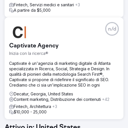
link di qualità e l'ottimizzazione dei contenuti per
Fintech, Servizi medici e sanitari
+3
migliorare la visibilità online e il traffico organico.
A partire da $5,000
Risultato
Le nostre strategie hanno prodotto risultati eccezionali
per il tuo sito web, tra cui un aumento del 63% nei clic, un
n/d
aumento del 43% nelle impressioni, una crescita del 91%
nei domini di riferimento, un incremento del 47% nei
completamenti degli obiettivi e un notevole aumento del
Captivate Agency
76% nella conversione degli obiettivi.
Inizia con la ricerca®
Vai alla pagina agenzia
Captivate è un'agenzia di marketing digitale di Atlanta
specializzata in Ricerca, Social, Strategia e Design. In
qualità di pionieri della metodologia Search First®,
Captivate si propone di ridefinire il significato di SEO.
Crediamo che ci sia un'implicazione SEO in ogni
Decatur, Georgia, United States
Content marketing, Distribuzione dei contenuti
+42
Fintech, Architettura
+3
$10,000 - 25,000
Attivo in: United States