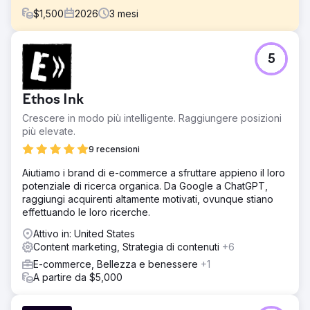
$
1,500
2026
3
mesi
Sfida
5
Il cliente ha acquistato un nuovo dominio e ha configurato
il suo sito web tramite Wix. Vuole dominare la sua
posizione nei risultati di ricerca locali e organici.
Ethos Ink
Soluzione
Crescere in modo più intelligente. Raggiungere posizioni
Durante il primo mese di vita del dominio, abbiamo risolto
più elevate.
tutti i problemi SEO tecnici che potevano essere gestiti.
Successivamente, abbiamo eseguito la ricerca e
9 recensioni
l'implementazione delle parole chiave, apportato
Aiutiamo i brand di e-commerce a sfruttare appieno il loro
modifiche SEO on-page e redatto testi, poiché la maggior
potenziale di ricerca organica. Da Google a ChatGPT,
parte delle pagine principali presentava contenuti scarsi.
raggiungi acquirenti altamente motivati, ovunque stiano
Abbiamo eguagliato il suo principale concorrente in
effettuando le loro ricerche.
termini di numero di parole per pagina di servizio e
questo sembra aver dato i suoi frutti!
Attivo in: United States
Content marketing, Strategia di contenuti
+6
Risultato
Dopo 3 mesi e un solido lavoro SEO, questo dominio è
E-commerce, Bellezza e benessere
+1
uscito dalla sandbox di Google e sta rivaleggiando con i
A partire da $5,000
suoi principali concorrenti, superandoli in una città come
carrozzeria numero 1. Clic in aumento del 77%,