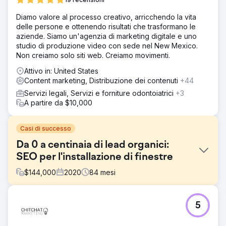
Diamo valore al processo creativo, arricchendo la vita
delle persone e ottenendo risultati che trasformano le
aziende. Siamo un'agenzia di marketing digitale e uno
studio di produzione video con sede nel New Mexico.
Non creiamo solo siti web. Creiamo movimenti.
Attivo in: United States
Content marketing, Distribuzione dei contenuti
+44
Servizi legali, Servizi e forniture odontoiatrici
+3
A partire da $10,000
Casi di successo
Da 0 a centinaia di lead organici:
SEO per l'installazione di finestre
$
144,000
2020
84
mesi
Sfida
5
Una nuova azienda di installazione di finestre con sede a
Chicago è entrata in un mercato locale altamente