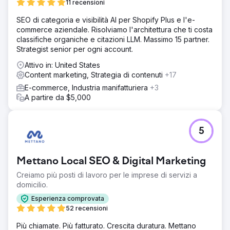
11 recensioni
posizioni nei risultati di ricerca per le parole chiave più
redditizie di Chicago relative alle vetrine. Come risultato
SEO di categoria e visibilità AI per Shopify Plus e l'e-
diretto, il cliente genera attualmente centinaia di lead
commerce aziendale. Risolviamo l'architettura che ti costa
qualificati al mese esclusivamente tramite traffico
classifiche organiche e citazioni LLM. Massimo 15 partner.
organico. Siamo riusciti a farli passare da una visibilità pari
Strategist senior per ogni account.
a zero a uno dei siti più in alto nella classifica della zona.
Attivo in: United States
Content marketing, Strategia di contenuti
+17
Vai alla pagina agenzia
E-commerce, Industria manifatturiera
+3
A partire da $5,000
5
Mettano Local SEO & Digital Marketing
Creiamo più posti di lavoro per le imprese di servizi a
domicilio.
Esperienza comprovata
52 recensioni
Più chiamate. Più fatturato. Crescita duratura. Mettano