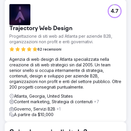
Sfida
4.7
Venom Motorsports offre una gamma di bici da strada,
elicotteri, ATV e una varietà di motociclette, inclusi modelli
automatici a gas, elettrici e ad iniezione di carburante. Il
Trajectory Web Design
nostro cliente mirava a migliorare la presenza e le vendite
del suo sito web di vendita di motociclette online nel
Progettazione di siti web ad Atlanta per aziende B2B,
regno dell'e-commerce
organizzazioni non profit e enti governativi.
Soluzione
62 recensioni
La nostra strategia SEO include analisi di siti Web, ricerca
Agenzia di web design di Atlanta specializzata nella
di parole chiave, ottimizzazione della pagina, analisi della
creazione di siti web strategici sin dal 2005. Un team
concorrenza, approccio personalizzato, consigli UI/UX,
senior snello si occupa internamente di strategia,
implementazione di CTA, creazione di collegamenti di
contenuti, design e sviluppo per aziende B2B,
qualità e ottimizzazione dei contenuti per migliorare la
organizzazioni non profit e enti del settore pubblico. Oltre
visibilità online e il traffico organico.
200 progetti consegnati puntualmente.
Risultato
Atlanta, Georgia, United States
Le nostre strategie hanno prodotto risultati eccezionali
Content marketing, Strategia di contenuti
+7
per il sito web. Si è verificato un aumento del 500% nel
traffico organico e oltre 200 parole chiave classificate
Governo, Servizi B2B
+1
nelle prime 3 posizioni, un aumento del 72% dei clic e un
A partire da $10,000
aumento del 75% delle impressioni