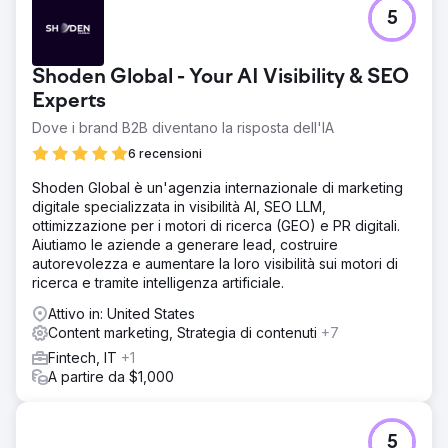
impressioni in aumento del 96%, ricerche organiche in
5
crescita del 4.357%, traffico organico in crescita del
100% e parole chiave organiche in aumento del 417%, il
tutto in 90 giorni.
Shoden Global - Your AI Visibility & SEO
Experts
Vai alla pagina agenzia
Dove i brand B2B diventano la risposta dell'IA
6 recensioni
Shoden Global è un'agenzia internazionale di marketing
digitale specializzata in visibilità AI, SEO LLM,
ottimizzazione per i motori di ricerca (GEO) e PR digitali.
Aiutiamo le aziende a generare lead, costruire
autorevolezza e aumentare la loro visibilità sui motori di
ricerca e tramite intelligenza artificiale.
Attivo in: United States
Content marketing, Strategia di contenuti
+7
Fintech, IT
+1
A partire da $1,000
5