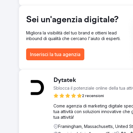
Google Search Console e Analytics per mantenere la s
Risultato
A soli 8 mesi dal lancio del progetto, sono stati raggiun
Sei un'agenzia digitale?
prima pagina su Google per oltre 500 parole chiave e u
Snippets e People Also Ask. Il traffico organico ha inc
corso di 30 mesi di collaborazione, questa visibilità è 
Migliora la visibilità del tuo brand e ottieni lead
inbound di qualità che cercano l'aiuto di esperti.
Vai alla pagina agenzia
Inserisci la tua agenzia
Dytatek
Sblocca il potenziale online della tua atti
2 recensioni
Come agenzia di marketing digitale spec
tua attività con soluzioni innovative che g
tua attività!
Framingham, Massachusetts, United S