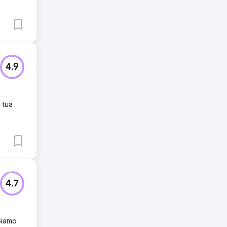
4.9
 tua
4.7
 Siamo