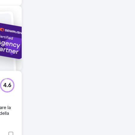
 in
ed
o. Nel
4.6
are la
della