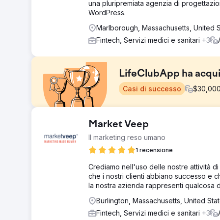
una pluripremiata agenzia di progettazion
WordPress.
Marlborough, Massachusetts, United S
Fintech, Servizi medici e sanitari
+3
LifeClubApp ha acquis
Casi di successo
$
30,00
Sfida
Market Veep
LifeClubApp si è posta l'obiettivo di costruire da zero
Il marketing reso umano
come quello sanitario. Al momento del lancio, il blog 
nessun contenuto si posizionava sui motori di ricerca. 
1 recensione
organico sostenibile e diventare un punto di riferimento
Crediamo nell'uso delle nostre attività 
Soluzione
che i nostri clienti abbiano successo e 
Per LifeClubApp, abbiamo progettato insieme SEO, strat
la nostra azienda rappresenti qualcosa d
chiave a coda lunga pertinenti all'intento dell'utente,
Burlington, Massachusetts, United Sta
naturale e utilizzato i principi del Content Modeling basat
link interni e velocità di caricamento delle pagine sono 
Fintech, Servizi medici e sanitari
+3