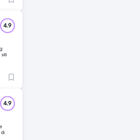
4.9
g:
siti
4.9
re
 di