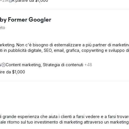
+29
A partire da $1,000
 by Former Googler
eto
marketing. Non c'è bisogno di esternalizzare a più partner di marketin
 in pubblicità digitale, SEO, email, grafica, copywriting e sviluppo di 
s
Content marketing, Strategia di contenuti
+48
tire da $1,000
 grande esperienza che aiuta i clienti a farsi vedere e a farsi trova
iale ritorno sul tuo investimento di marketing attraverso un marketing