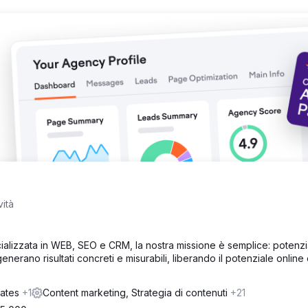
trategia sempre efficace.
ti oltre 40.000 utenti organici al mese. Sono state ottenute posizioni
na parte significativa dei contenuti è apparsa nelle sezioni Featur
rementato direttamente i download dell'app e la notorietà del marchi
stata resa ancora più sostenibile.
vità
ializzata in WEB, SEO e CRM, la nostra missione è semplice: potenzi
enerano risultati concreti e misurabili, liberando il potenziale online 
tates
+1
Content marketing, Strategia di contenuti
+21