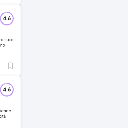
4.6
o suite
uno
4.6
ziende
cità