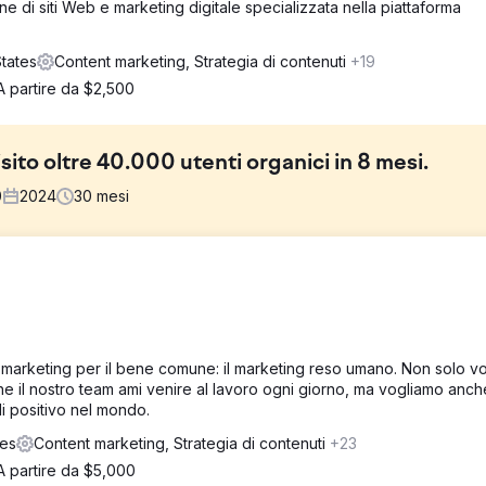
e di siti Web e marketing digitale specializzata nella piattaforma
tates
Content marketing, Strategia di contenuti
+19
A partire da $2,500
ito oltre 40.000 utenti organici in 8 mesi.
0
2024
30
mesi
 una visibilità organica in un settore altamente competitivo e regolam
non aveva traffico organico mensile, vantava una bassa autorità di do
L'obiettivo era aumentare la notorietà del marchio, generare traffico
 autorevole nel settore dei contenuti sanitari.
di marketing per il bene comune: il marketing reso umano. Non solo v
che il nostro team ami venire al lavoro ogni giorno, ma vogliamo anc
egia di contenuti e ottimizzazione tecnica. Abbiamo identificato pa
i positivo nel mondo.
 creato strutture di contenuto che rispondono alle query in linguaggio
tes
Content marketing, Strategia di contenuti
+23
o sulle entità. Meta tag, strutture dei titoli, testi alternativi delle imm
stati ottimizzati; i contenuti sono stati costantemente aggiornati con i
A partire da $5,000