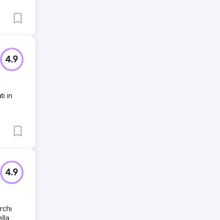
4.9
i in
4.9
rchi
lla