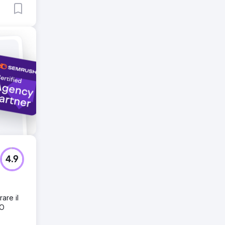
 Google
d che
4.9
are il
EO