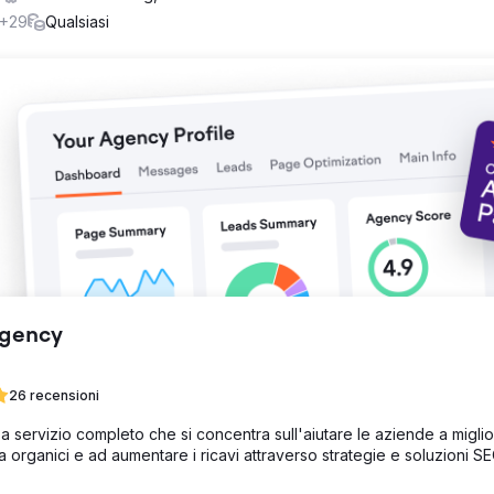
i abbastanza rapidamente!
+29
Qualsiasi
ning) è passata dal spendere decine di migliaia di dollari al mese in
 una frazione del costo. Non abbiamo solo sostituito il numero di lea
7%... a una frazione del costo. Questa azienda è ora in grado di
ività in altri modi!
Agency
26 recensioni
servizio completo che si concentra sull'aiutare le aziende a miglior
ca organici e ad aumentare i ricavi attraverso strategie e soluzioni S