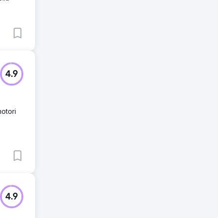
4.9
motori
4.9