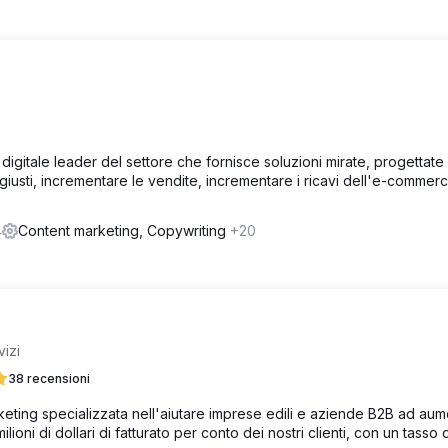
digitale leader del settore che fornisce soluzioni mirate, progettate
ti giusti, incrementare le vendite, incrementare i ricavi dell'e-commer
4
Content marketing, Copywriting
+20
vizi
38 recensioni
eting specializzata nell'aiutare imprese edili e aziende B2B ad au
lioni di dollari di fatturato per conto dei nostri clienti, con un tasso d