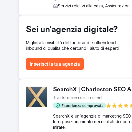
ricerca posizionarci, e abbiamo iniziato a posizionarc
Servizi relativi alla casa, Assicurazioni
Risultato
Questa impresa di pulizie di New York (Cleanzilla Clea
Ads per far squillare il telefono, a ottenere PIÙ lead a
Sei un'agenzia digitale?
ricevevano, ma ne abbiamo AUMENTATO il numero del 2
utilizzare quel profitto extra per espandere la propria att
Migliora la visibilità del tuo brand e ottieni lead
inbound di qualità che cercano l'aiuto di esperti.
Vai alla pagina agenzia
Inserisci la tua agenzia
SearchX | Charleston SEO 
Trasformare i clic in clienti
Esperienza comprovata
SearchX è un'agenzia di marketing SEO a 
loro posizionamento nei risultati di ricer
mirate.