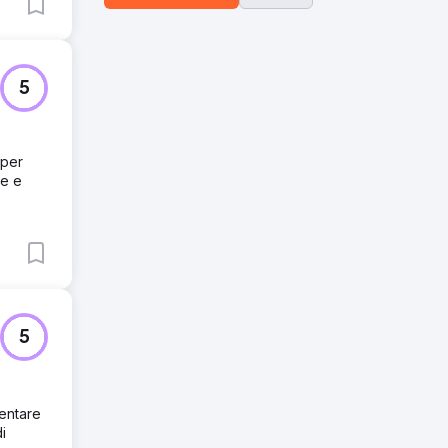
5
 per
ce e
5
mentare
i