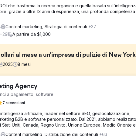
OI che trasforma la ricerca organica e quella basata sull'intelligenz
dibile, grazie a oltre 13 anni di esperienza, una profonda competenza
4
Content marketing, Strategia di contenuti
+37
+29
A partire da $1,000
lari al mese a un'impresa di pulizie di New York
2025
8
mesi
keting Agency
liaia di dollari al mese in pubblicità su Google Ads per far squillar
unci a pagamento, software
endali ingenti, dovevano ridurre il budget pubblicitario, con conse
eam di marketing che potesse aiutarli a ridurre il costo per lead e ad
7 recensioni
intelligenza artificiale, leader nel settore SEO, geolocalizzazione,
keting B2B e software personalizzato. Dal 2021, abbiamo realizzato
l loro profilo aziendale su Google. Abbiamo ottimizzato per le parol
i Stati Uniti, Canada, Regno Unito, Unione Europea, Medio Oriente e 
transazionale. Le nostre ottimizzazioni tramite il loro sito web, Goog
li chiari a Google. Questo ha aiutato Google a capire per quali termi
4
Content marketing, Distribuzione dei contenuti
+63