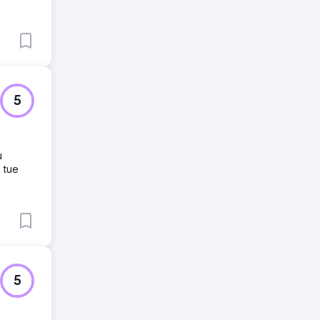
5
ù
e tue
5