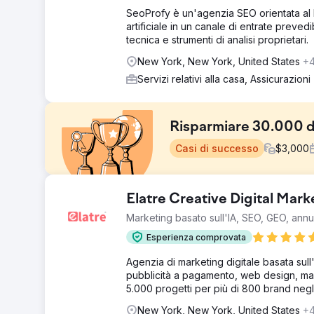
SeoProfy è un'agenzia SEO orientata al R
artificiale in un canale di entrate preve
tecnica e strumenti di analisi proprietari.
New York, New York, United States
+
Servizi relativi alla casa, Assicurazioni
Risparmiare 30.000 dol
Casi di successo
$
3,000
Sfida
Elatre Creative Digital Mar
Un'impresa di pulizie di New York spendeva decine di mig
Marketing basato sull'IA, SEO, GEO, ann
telefono. Quando si trovavano ad affrontare spese azi
forte calo dei ricavi! Il cliente era alla ricerca di un t
Esperienza comprovata
aumentare i profitti.
Agenzia di marketing digitale basata sull'
Soluzione
pubblicità a pagamento, web design, mar
Abbiamo ottimizzato completamente il loro sito web e i
5.000 progetti per più di 800 brand negl
chiave giuste nel loro mercato, con un elevato intento 
Business e le tattiche SEO off-page hanno inviato segna
New York, New York, United States
+